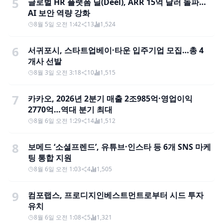
5
글로벌 HR 플랫폼 딜(Deel), ARR 15억 달러 돌파…
AI 보안 역량 강화
8월 5일 오전 1:42
13
1,524
6
서귀포시, 스타트업베이·타운 입주기업 모집…총 4
개사 선발
8월 3일 오전 3:18
10
1,515
7
카카오, 2026년 2분기 매출 2조985억·영업이익
2770억…역대 분기 최대
8월 6일 오전 1:29
14
1,512
8
보메드 ‘소셜프렌드’, 유튜브·인스타 등 6개 SNS 마케
팅 통합 지원
8월 6일 오전 1:03
4
1,505
9
컴포랩스, 프로디지인베스트먼트로부터 시드 투자
유치
8월 6일 오전 1:08
5
1,321