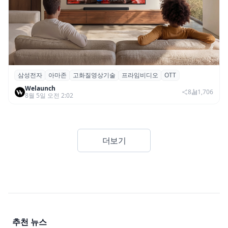
삼성전자
아마존
고화질영상기술
프라임비디오
OTT
삼성전자·아마존, 프라임 비디오에 ‘HDR10+
Welaunch
어드밴스드’ 적용
8
1,706
8월 5일 오전 2:02
더보기
추천 뉴스