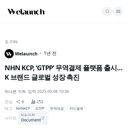
홈
›
기타
·
1년 전
Welaunch
NHN KCP, ‘GTPP’ 무역결제 플랫폼 출시…
K 브랜드 글로벌 성장 촉진
이나은
기자
|
입력
2025.05.08 10:36
관심
6
252
태그
NHNKCP
GTPP
무역대금
카드결제
kcp.co.kr
사이트
Document