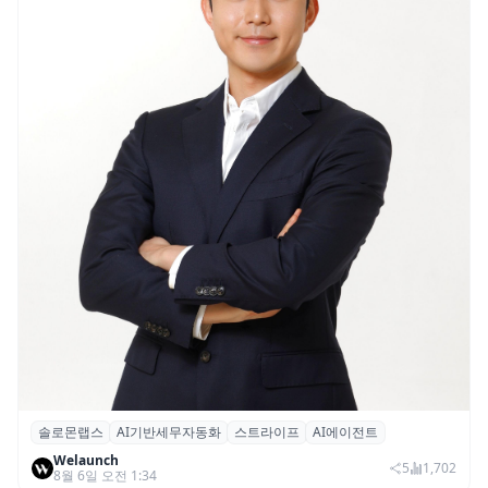
솔로몬랩스
AI기반세무자동화
스트라이프
AI에이전트
솔로몬랩스, 스트라이프 출신 이창헌 영입…
Welaunch
절세 전략 AI 에이전트 개발 본격화
5
1,702
8월 6일 오전 1:34