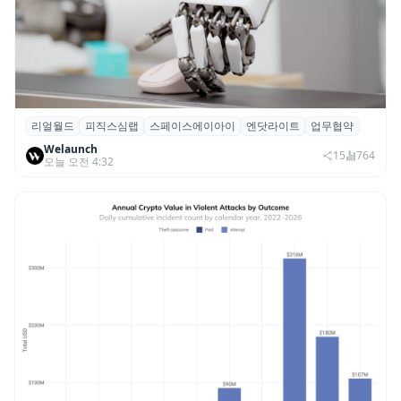
리얼월드
피직스심랩
스페이스에이아이
엔닷라이트
업무협약
리얼월드, 로봇테크 스타트업 3곳과 손잡고
Welaunch
휴머노이드 표준 만든다
15
764
오늘 오전 4:32