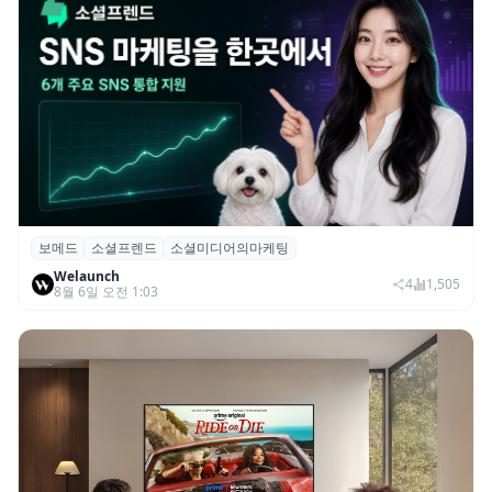
보메드
소셜프렌드
소셜미디어의마케팅
보메드 ‘소셜프렌드’, 유튜브·인스타 등 6개
Welaunch
SNS 마케팅 통합 지원
4
1,505
8월 6일 오전 1:03