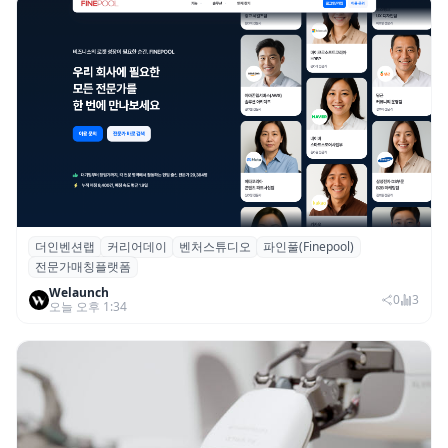
더인벤션랩
커리어데이
벤처스튜디오
파인풀(Finepool)
더인벤션랩·커리어데이, 스타트업 전문가 매
전문가매칭플랫폼
칭 플랫폼 ‘파인풀’ 출시
Welaunch
0
3
오늘 오후 1:34