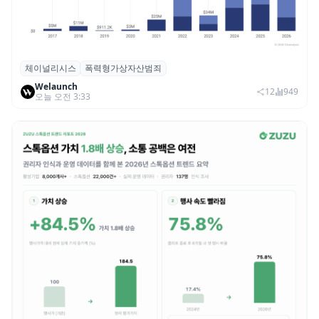
체이널리시스
폭력형가상자산범죄
체이널리시스 “가상자산 보유자 대상 폭력
Welaunch
범죄 증가…상반기 탈취액 3000만 달러 돌파
12
949
오늘 오전 3:33