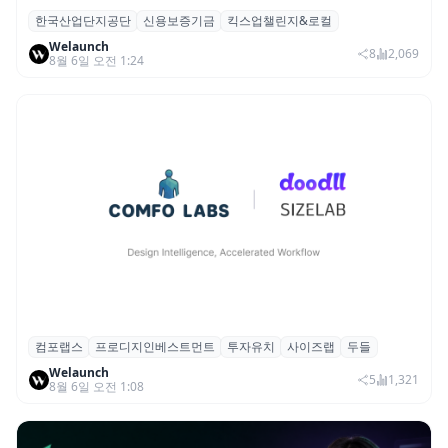
한국산업단지공단
신용보증기금
킥스업챌린지&로컬
산단공·신보, 2026 ‘킥스업 챌린지&로컬’ 참
Welaunch
여 스타트업 모집
8
2,069
8월 6일 오전 1:24
컴포랩스
프로디지인베스트먼트
투자유치
사이즈랩
두들
컴포랩스, 프로디지인베스트먼트로부터 시
Welaunch
드 투자 유치
5
1,321
8월 6일 오전 1:08