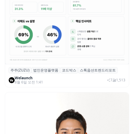
주주(ZUZU)
법인운영플랫폼
코드박스
스톡옵션트렌드리포트
스톡옵션 취소율 2년 만에 18.2%→31.3%…
Welaunch
권리 발생 즉시 행사 비중도 급증
7
1,513
8월 6일 오전 1:41