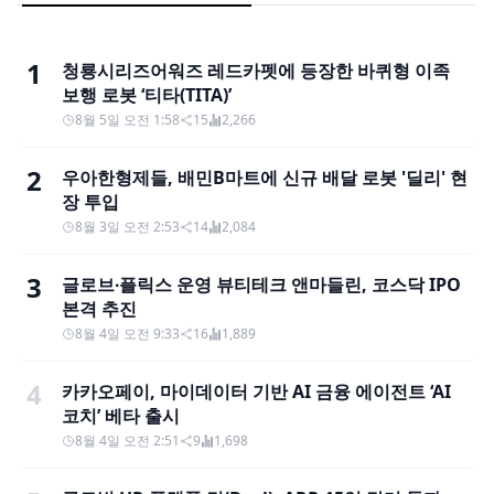
1
청룡시리즈어워즈 레드카펫에 등장한 바퀴형 이족
보행 로봇 ‘티타(TITA)’
8월 5일 오전 1:58
15
2,266
2
우아한형제들, 배민B마트에 신규 배달 로봇 '딜리' 현
장 투입
8월 3일 오전 2:53
14
2,084
3
글로브∙플릭스 운영 뷰티테크 앤마들린, 코스닥 IPO
본격 추진
8월 4일 오전 9:33
16
1,889
4
카카오페이, 마이데이터 기반 AI 금융 에이전트 ‘AI
코치’ 베타 출시
8월 4일 오전 2:51
9
1,698