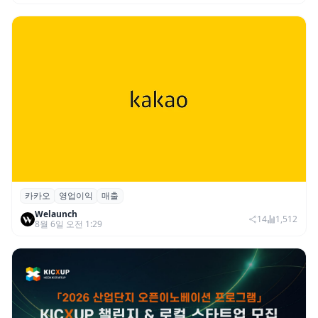
카카오
영업이익
매출
카카오, 2026년 2분기 매출 2조985억·영업
Welaunch
이익 2770억…역대 분기 최대
14
1,512
8월 6일 오전 1:29