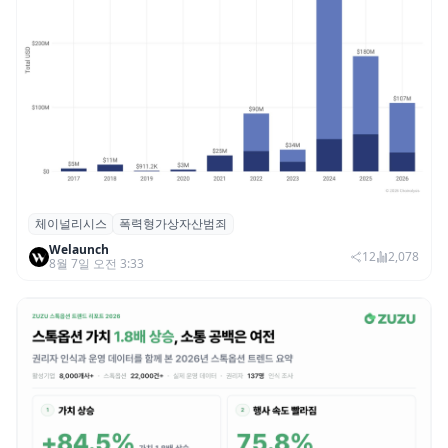
체이널리시스
폭력형가상자산범죄
체이널리시스 “가상자산 보유자 대상 폭력
Welaunch
범죄 증가…상반기 탈취액 3000만 달러 돌파
12
2,078
8월 7일 오전 3:33