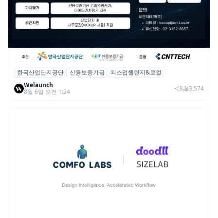
한국산업단지공단
신용보증기금
킥스업챌린지&로컬
산단공·신보, 2026 ‘킥스업 챌린지&로컬’ 참
Welaunch
여 스타트업 모집
8
3,574
8월 6일 오전 1:24