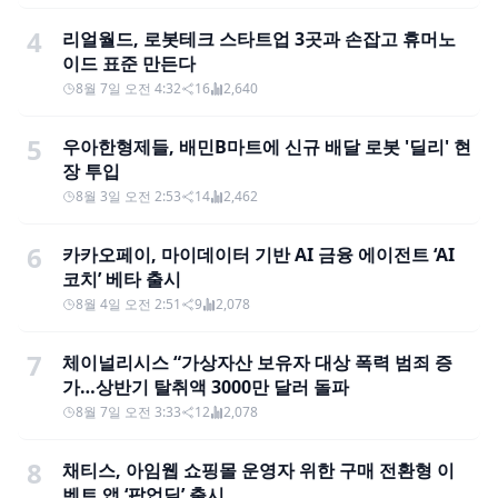
4
리얼월드, 로봇테크 스타트업 3곳과 손잡고 휴머노
이드 표준 만든다
8월 7일 오전 4:32
16
2,640
5
우아한형제들, 배민B마트에 신규 배달 로봇 '딜리' 현
장 투입
8월 3일 오전 2:53
14
2,462
6
카카오페이, 마이데이터 기반 AI 금융 에이전트 ‘AI
코치’ 베타 출시
8월 4일 오전 2:51
9
2,078
7
체이널리시스 “가상자산 보유자 대상 폭력 범죄 증
가…상반기 탈취액 3000만 달러 돌파
8월 7일 오전 3:33
12
2,078
8
채티스, 아임웹 쇼핑몰 운영자 위한 구매 전환형 이
벤트 앱 ‘팝업딜’ 출시