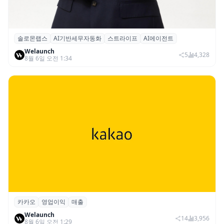
솔로몬랩스
AI기반세무자동화
스트라이프
AI에이전트
솔로몬랩스, 스트라이프 출신 이창헌 영입…
Welaunch
절세 전략 AI 에이전트 개발 본격화
5
4,328
8월 6일 오전 1:34
카카오
영업이익
매출
카카오, 2026년 2분기 매출 2조985억·영업
Welaunch
이익 2770억…역대 분기 최대
14
3,956
8월 6일 오전 1:29