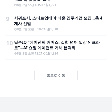
8월 3일 오전 4:35
5
1,721
9
서귀포시, 스타트업베이·타운 입주기업 모집…총 4
개사 선발
8월 3일 오전 3:18
10
1,518
10
닐슨IQ “에이전틱 커머스, 실험 넘어 일상 인프라
로”…AI 쇼핑 에이전트 거래 본격화
8월 3일 오전 12:21
6
1,324
홈으로 이동
Footer