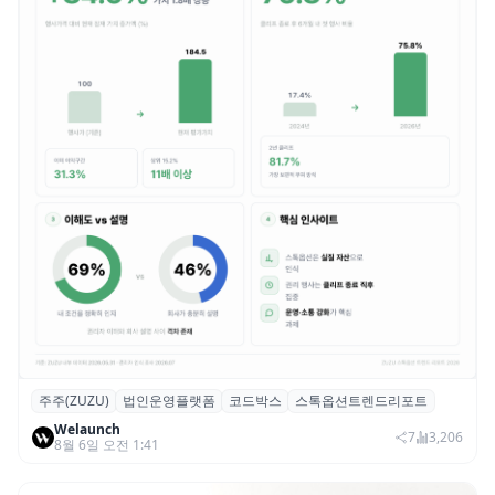
주주(ZUZU)
법인운영플랫폼
코드박스
스톡옵션트렌드리포트
스톡옵션 취소율 2년 만에 18.2%→31.3%…
Welaunch
권리 발생 즉시 행사 비중도 급증
7
3,206
8월 6일 오전 1:41