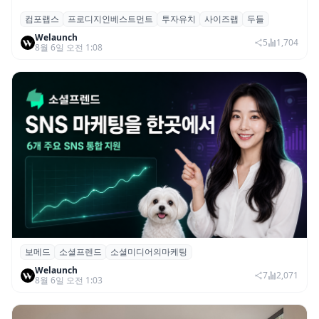
컴포랩스
프로디지인베스트먼트
투자유치
사이즈랩
두들
컴포랩스, 프로디지인베스트먼트로부터 시
Welaunch
드 투자 유치
5
1,704
8월 6일 오전 1:08
보메드
소셜프렌드
소셜미디어의마케팅
보메드 ‘소셜프렌드’, 유튜브·인스타 등 6개
Welaunch
SNS 마케팅 통합 지원
7
2,071
8월 6일 오전 1:03