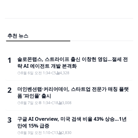
추천 뉴스
1
솔로몬랩스, 스트라이프 출신 이창헌 영입…절세 전
략 AI 에이전트 개발 본격화
8월 6일 오전 1:34
5
4,328
2
더인벤션랩·커리어데이, 스타트업 전문가 매칭 플랫
폼 ‘파인풀’ 출시
8월 7일 오후 1:34
18
3,008
3
구글 AI Overview, 미국 검색 비율 43% 상승…1년
만에 15% 급증
8월 3일 오전 1:10
13
2,830