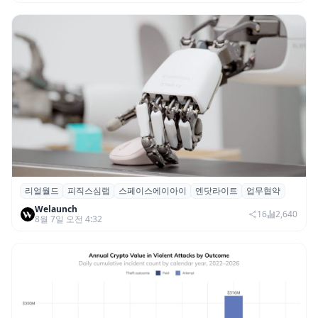
리얼월드
피직스심랩
스페이스에이아이
엔닷라이트
업무협약
리얼월드, 로봇테크 스타트업 3곳과 손잡고
Welaunch
휴머노이드 표준 만든다
16
2,640
8월 7일 오전 4:32