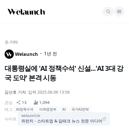
홈
›
기타
·
1년 전
Welaunch
대통령실에 'AI 정책수석' 신설...'AI 3대 강
국 도약' 본격 시동
김선호
기자
|
입력
2025.06.06 13:56
관심
13
1,094
태그
AI정책수석
이재명정부
AI
국가AI전략
welaunch.kr
사이트
위런치 - 스타트업 & 딥테크 뉴스 전문 미디어