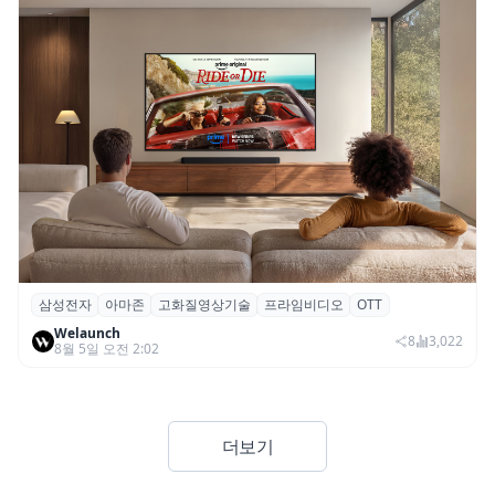
삼성전자
아마존
고화질영상기술
프라임비디오
OTT
삼성전자·아마존, 프라임 비디오에 ‘HDR10+
Welaunch
어드밴스드’ 적용
8
3,022
8월 5일 오전 2:02
더보기