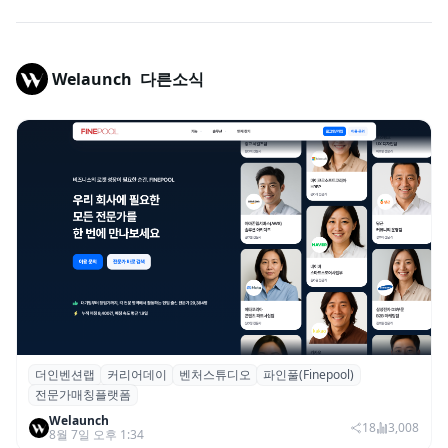
Welaunch
다른소식
더인벤션랩
커리어데이
벤처스튜디오
파인풀(Finepool)
더인벤션랩·커리어데이, 스타트업 전문가 매
전문가매칭플랫폼
칭 플랫폼 ‘파인풀’ 출시
Welaunch
18
3,008
8월 7일 오후 1:34