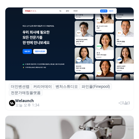
더인벤션랩
커리어데이
벤처스튜디오
파인풀(Finepool)
더인벤션랩·커리어데이, 스타트업 전문가 매
전문가매칭플랫폼
칭 플랫폼 ‘파인풀’ 출시
Welaunch
0
3
오늘 오후 1:34