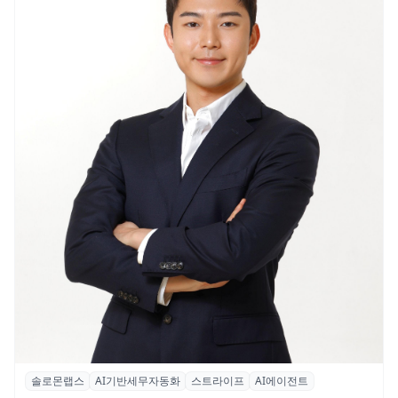
솔로몬랩스
AI기반세무자동화
스트라이프
AI에이전트
솔로몬랩스, 스트라이프 출신 이창헌 영입…