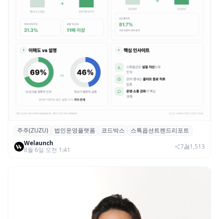
주주(ZUZU)
법인운영플랫폼
코드박스
스톡옵션트렌드리포트
스톡옵션 취소율 2년 만에 18.2%→31.3%…
Welaunch
권리 발생 즉시 행사 비중도 급증
7
1,513
8월 6일 오전 1:41