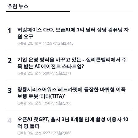
추천 뉴스
1
허깅페이스 CEO, 오픈AI에 1억 달러 상당 컴퓨팅 자
원 요구
8월 2일 오후 11:59
12
2,445
2
기업 운영 방식을 바꾸고 있는...실리콘벨리에서 주
목 받는 AI 에이전트 스타트업?
8월 2일 오전 5:00
15
2,271
3
청룡시리즈어워즈 레드카펫에 등장한 바퀴형 이족
보행 로봇 ‘티타(TITA)’
8월 5일 오전 1:58
15
2,266
4
오픈AI 챗GPT, 출시 3년 8개월 만에 활성 이용자 10
억 명 돌파
8월 3일 오전 6:27
23
2,088