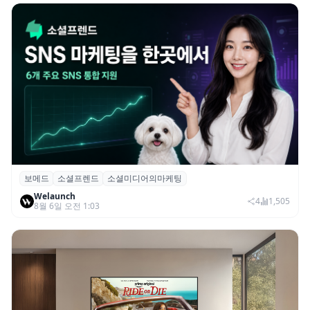
보메드
소셜프렌드
소셜미디어의마케팅
보메드 ‘소셜프렌드’, 유튜브·인스타 등 6개
Welaunch
SNS 마케팅 통합 지원
4
1,505
8월 6일 오전 1:03