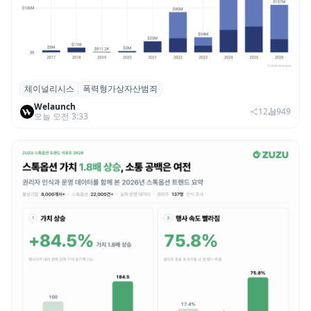
체이널리시스
폭력형가상자산범죄
체이널리시스 “가상자산 보유자 대상 폭력
Welaunch
범죄 증가…상반기 탈취액 3000만 달러 돌파
12
949
오늘 오전 3:33