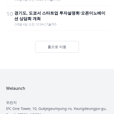
10
경기도, 도쿄서 스타트업 투자설명회·오픈이노베이
션 상담회 개최
8월 4일 오전 12:34
7
765
홈으로 이동
Footer
Welaunch
위런치
IFC One Tower, 10, Gukjegeumyung-ro, Youngdeungpo-gu,