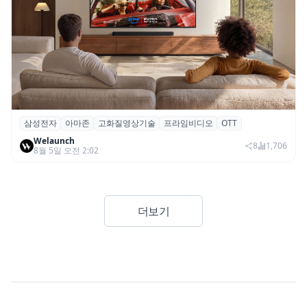
삼성전자
아마존
고화질영상기술
프라임비디오
OTT
삼성전자·아마존, 프라임 비디오에 ‘HDR10+
Welaunch
어드밴스드’ 적용
8
1,706
8월 5일 오전 2:02
더보기