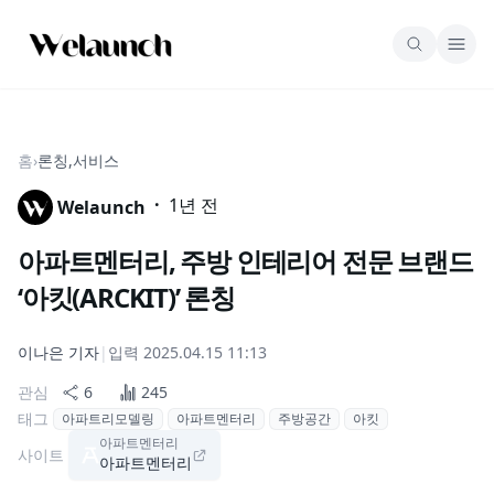
홈
›
론칭,서비스
·
1년 전
Welaunch
아파트멘터리, 주방 인테리어 전문 브랜드
‘아킷(ARCKIT)’ 론칭
이나은
기자
|
입력
2025.04.15 11:13
관심
6
245
태그
아파트리모델링
아파트멘터리
주방공간
아킷
아파트멘터리
사이트
아파트멘터리