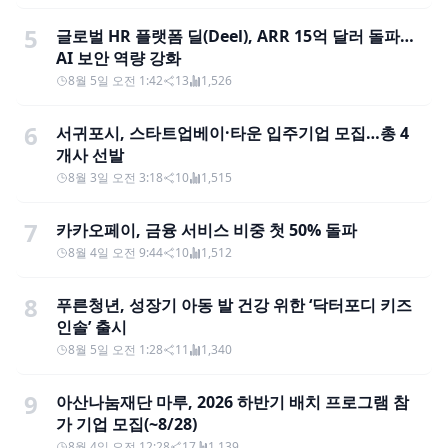
5
글로벌 HR 플랫폼 딜(Deel), ARR 15억 달러 돌파…
AI 보안 역량 강화
8월 5일 오전 1:42
13
1,526
6
서귀포시, 스타트업베이·타운 입주기업 모집…총 4
개사 선발
8월 3일 오전 3:18
10
1,515
7
카카오페이, 금융 서비스 비중 첫 50% 돌파
8월 4일 오전 9:44
10
1,512
8
푸른청년, 성장기 아동 발 건강 위한 ‘닥터포디 키즈
인솔’ 출시
8월 5일 오전 1:28
11
1,340
9
아산나눔재단 마루, 2026 하반기 배치 프로그램 참
가 기업 모집(~8/28)
8월 4일 오전 12:28
17
1,139