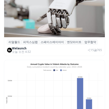
리얼월드
피직스심랩
스페이스에이아이
엔닷라이트
업무협약
리얼월드, 로봇테크 스타트업 3곳과 손잡고
Welaunch
휴머노이드 표준 만든다
15
765
오늘 오전 4:32