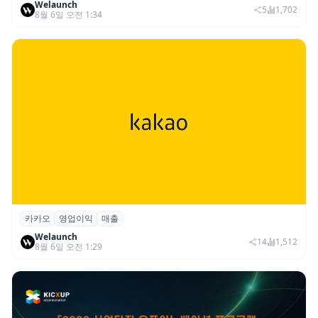
Welaunch
절세 전략 AI 에이전트 개발 본격화
5
1,702
8월 6일 오전 1:34
카카오
영업이익
매출
카카오, 2026년 2분기 매출 2조985억·영업
Welaunch
이익 2770억…역대 분기 최대
14
1,512
8월 6일 오전 1:29