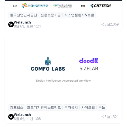
한국산업단지공단
신용보증기금
킥스업챌린지&로컬
산단공·신보, 2026 ‘킥스업 챌린지&로컬’ 참
Welaunch
여 스타트업 모집
8
2,069
8월 6일 오전 1:24
컴포랩스
프로디지인베스트먼트
투자유치
사이즈랩
두들
컴포랩스, 프로디지인베스트먼트로부터 시
Welaunch
드 투자 유치
5
1,321
8월 6일 오전 1:08