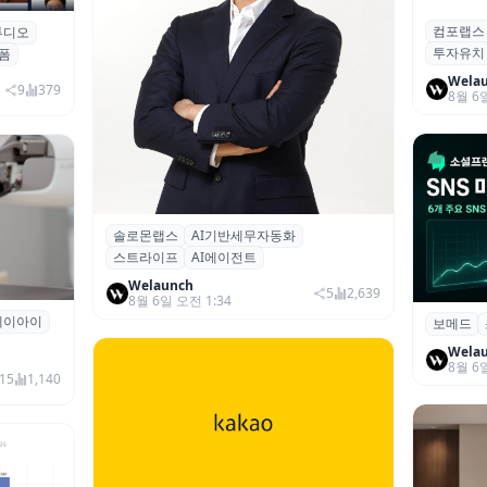
컴포랩스
컴포랩스
튜디오
업 전문
투자유치
시드 투
폼
Wela
9
379
8월 6
솔로몬랩스
AI기반세무자동화
솔로몬랩스, 스트라이프 출신 이창헌 영
스트라이프
AI에이전트
입…절세 전략 AI 에이전트 개발 본격화
Welaunch
5
2,639
8월 6일 오전 1:34
에이아이
곳과 손
보메드
보메드 ‘
개 SNS
Wela
8월 6
15
1,140