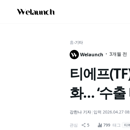
홈
›
기타
·
3개월 전
Welaunch
티에프(TF
화… ‘수출
강한나
기자
|
입력
2026.04.27 08
관심
5
799
태그
티