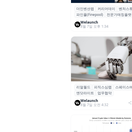
더인벤션랩
커리어데이
벤처스
더인벤션랩·커리어데이, 스타트
파인풀(Finepool)
전문가매칭플랫
가 매칭 플랫폼 ‘파인풀’ 출시
Welaunch
8월 7일 오후 1:34
리얼월드
피직스심랩
스페이스
리얼월드, 로봇테크 스타트업 3
엔닷라이트
업무협약
잡고 휴머노이드 표준 만든다
Welaunch
8월 7일 오전 4:32