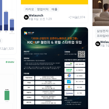
카카오
영업이익
매출
카카오, 2026년 2분기 매출 2조985억·영
업이익 2770억…역대 분기 최대
Welaunch
14
2,074
8월 6일 오전 1:29
삼성전자
삼성전자
프라임비
‘HDR1
죄
 대상 폭
Wela
8월 5
00만 달
12
1,323