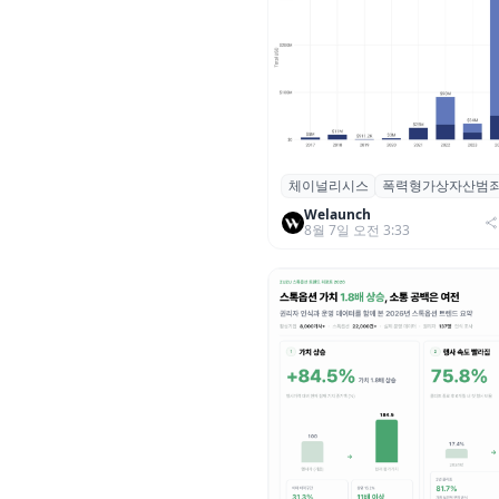
체이널리시스
폭력형가상자산범
체이널리시스 “가상자산 보유자
력 범죄 증가…상반기 탈취액 30
Welaunch
8월 7일 오전 3:33
러 돌파