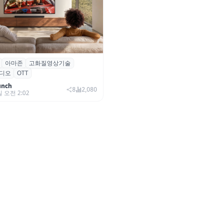
아마존
고화질영상기술
·아마존, 프라임 비디오에
디오
OTT
0+ 어드밴스드’ 적용
unch
8
2,080
일 오전 2:02