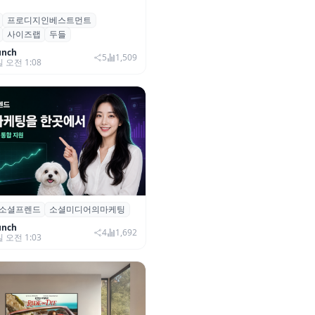
프로디지인베스트먼트
, 프로디지인베스트먼트로부터
사이즈랩
두들
자 유치
unch
5
1,509
일 오전 1:08
소셜프렌드
소셜미디어의마케팅
소셜프렌드’, 유튜브·인스타 등 6
 마케팅 통합 지원
unch
4
1,692
일 오전 1:03