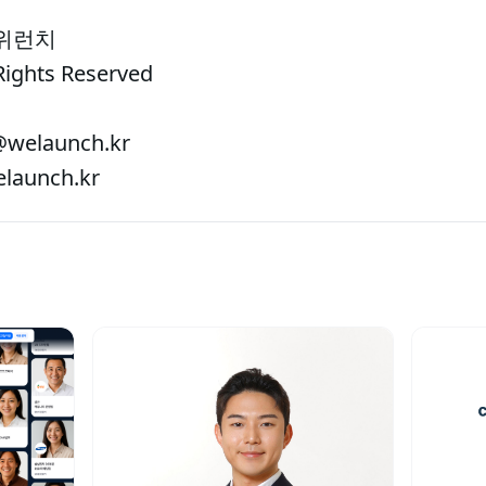
 위런치
Rights Reserved
welaunch.kr
aunch.kr