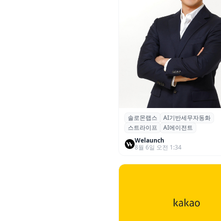
솔로몬랩스
AI기반세무자동화
솔로몬랩스, 스트라이프 출신 
스트라이프
AI에이전트
입…절세 전략 AI 에이전트 개
Welaunch
8월 6일 오전 1:34