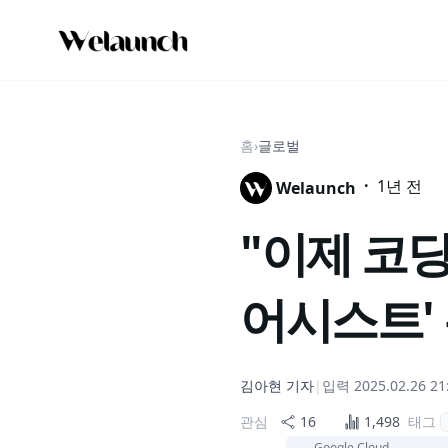
홈
›
글로벌
·
1년 전
Welaunch
"이제 코딩도
어시스트'
김아현
기자
|
입력
2025.02.26 21
관심
16
1,498
태그
Google Cloud