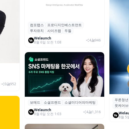
컴포랩스
프로디지인베스트먼트
컴포랩스, 프로디지인베스트먼트로부터
투자유치
사이즈랩
두들
시드 투자 유치
Welaunch
4
946
8월 6일 오전 1:08
이창헌 영
발 본격화
0
952
푸른청년
푸른청년,
보메드
소셜프렌드
소셜미디어의마케팅
보메드 ‘소셜프렌드’, 유튜브·인스타 등 6
풋케어브
터포디 키
개 SNS 마케팅 통합 지원
Welaunch
4
1,316
Wela
8월 6일 오전 1:03
8월 5