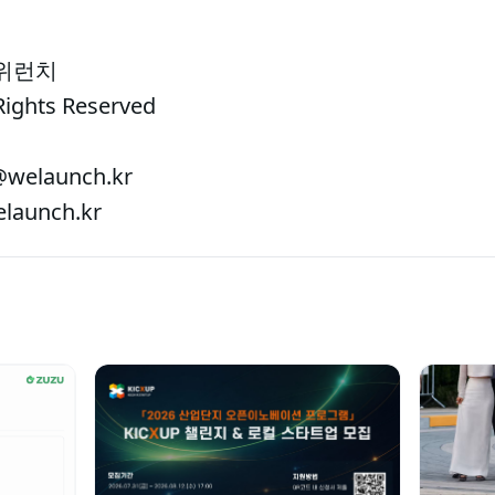
 위런치
Rights Reserved
welaunch.kr
aunch.kr