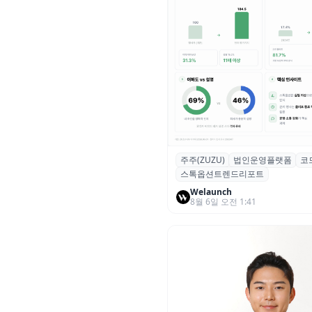
주주(ZUZU)
법인운영플랫폼
코
스톡옵션 취소율 2년 만에
스톡옵션트렌드리포트
18.2%→31.3%…권리 발생 즉
중도 급증
Welaunch
8월 6일 오전 1:41