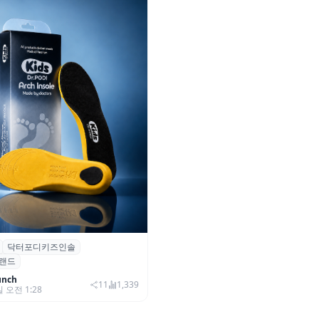
닥터포디키즈인솔
 성장기 아동 발 건강 위한 ‘닥
랜드
즈 인솔’ 출시
unch
11
1,339
일 오전 1:28