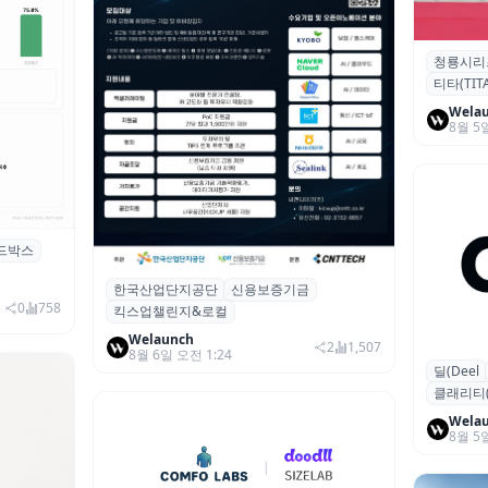
청룡시리
청룡시리
티타(TITA
퀴형 이족 
Wela
8월 5
드박스
시 행사 비
한국산업단지공단
신용보증기금
산단공·신보, 2026 ‘킥스업 챌린지&로컬’
0
758
킥스업챌린지&로컬
참여 스타트업 모집
Welaunch
2
1,507
8월 6일 오전 1:24
딜(Deel
글로벌 HR
클래리티(Cl
달러 돌파
Wela
8월 5