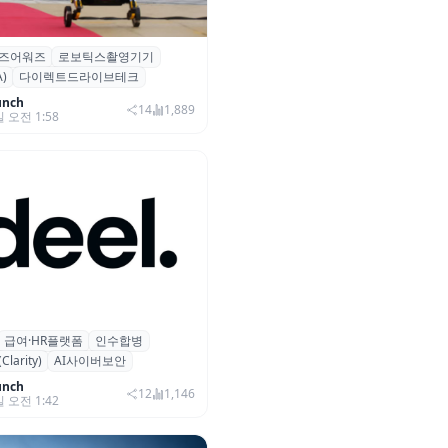
즈어워즈
로보틱스촬영기기
즈어워즈 레드카펫에 등장한 바
)
다이렉트드라이브테크
보행 로봇 ‘티타(TITA)’
unch
14
1,889
일 오전 1:58
급여·HR플랫폼
인수합병
 플랫폼 딜(Deel), ARR 15억
arity)
AI사이버보안
…AI 보안 역량 강화
unch
12
1,146
일 오전 1:42