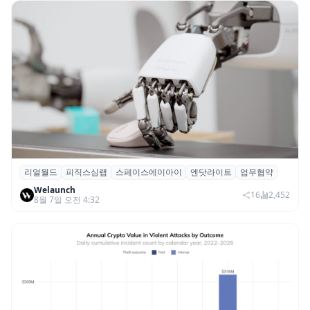
리얼월드
피직스심랩
스페이스에이아이
엔닷라이트
업무협약
리얼월드, 로봇테크 스타트업 3곳과 손잡고
Welaunch
휴머노이드 표준 만든다
16
2,452
8월 7일 오전 4:32