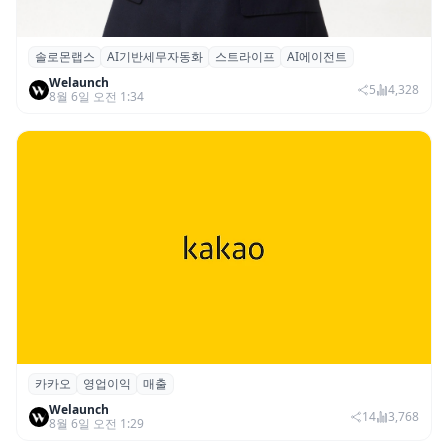
솔로몬랩스
AI기반세무자동화
스트라이프
AI에이전트
솔로몬랩스, 스트라이프 출신 이창헌 영입…
Welaunch
절세 전략 AI 에이전트 개발 본격화
5
4,328
8월 6일 오전 1:34
카카오
영업이익
매출
카카오, 2026년 2분기 매출 2조985억·영업
Welaunch
이익 2770억…역대 분기 최대
14
3,768
8월 6일 오전 1:29