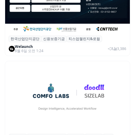
한국산업단지공단
신용보증기금
킥스업챌린지&로컬
산단공·신보, 2026 ‘킥스업 챌린지&로컬’ 참
Welaunch
여 스타트업 모집
8
3,386
8월 6일 오전 1:24