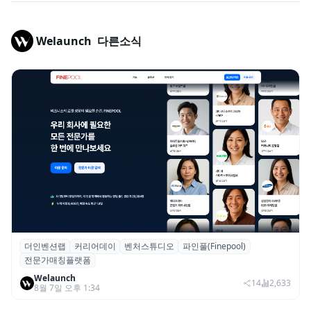
Welaunch
다른소식
더인벤션랩
커리어데이
벤처스튜디오
파인풀(Finepool)
더인벤션랩·커리어데이, 스타트업 전문가 매
전문가매칭플랫폼
칭 플랫폼 ‘파인풀’ 출시
Welaunch
14
2,633
8월 7일 오후 1:34