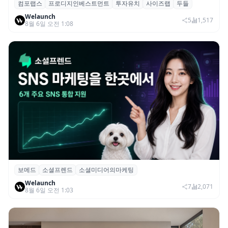
컴포랩스
프로디지인베스트먼트
투자유치
사이즈랩
두들
컴포랩스, 프로디지인베스트먼트로부터 시
Welaunch
드 투자 유치
5
1,517
8월 6일 오전 1:08
보메드
소셜프렌드
소셜미디어의마케팅
보메드 ‘소셜프렌드’, 유튜브·인스타 등 6개
Welaunch
SNS 마케팅 통합 지원
7
2,071
8월 6일 오전 1:03