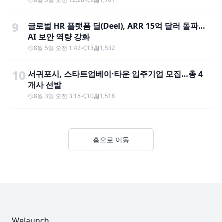
9
글로벌 HR 플랫폼 딜(Deel), ARR 15억 달러 돌파…
AI 보안 역량 강화
8월 5일 오전 1:42
13
1,532
10
서귀포시, 스타트업베이·타운 입주기업 모집…총 4
개사 선발
8월 3일 오전 3:18
10
1,518
홈으로 이동
Footer
Welaunch