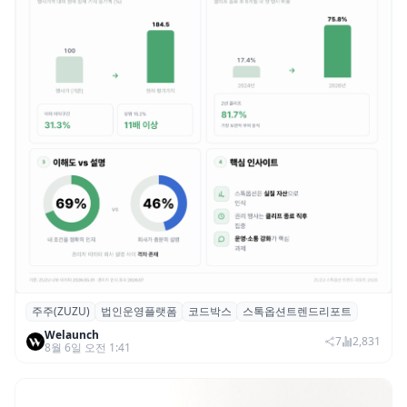
주주(ZUZU)
법인운영플랫폼
코드박스
스톡옵션트렌드리포트
스톡옵션 취소율 2년 만에 18.2%→31.3%…
Welaunch
권리 발생 즉시 행사 비중도 급증
7
2,831
8월 6일 오전 1:41