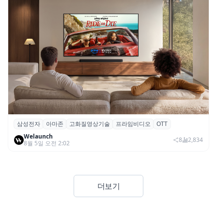
삼성전자
아마존
고화질영상기술
프라임비디오
OTT
삼성전자·아마존, 프라임 비디오에 ‘HDR10+
Welaunch
어드밴스드’ 적용
8
2,834
8월 5일 오전 2:02
더보기