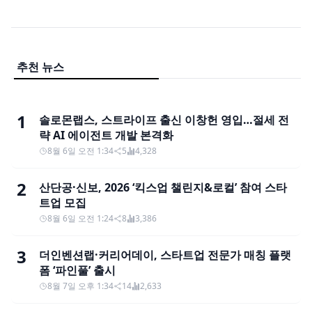
추천 뉴스
1
솔로몬랩스, 스트라이프 출신 이창헌 영입…절세 전
략 AI 에이전트 개발 본격화
8월 6일 오전 1:34
5
4,328
2
산단공·신보, 2026 ‘킥스업 챌린지&로컬’ 참여 스타
트업 모집
8월 6일 오전 1:24
8
3,386
3
더인벤션랩·커리어데이, 스타트업 전문가 매칭 플랫
폼 ‘파인풀’ 출시
8월 7일 오후 1:34
14
2,633