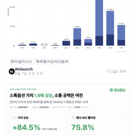
체이널리시스
폭력형가상자산범죄
체이널리시스 “가상자산 보유자 대상 폭력
Welaunch
범죄 증가…상반기 탈취액 3000만 달러 돌파
12
1,889
8월 7일 오전 3:33