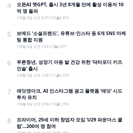
4
오픈AI 챗GPT, 출시 3년 8개월 만에 활성 이용자 10
억 명 돌파
8월 3일 오전 6:27
23
2,473
5
보메드 ‘소셜프렌드’, 유튜브·인스타 등 6개 SNS 마케
팅 통합 지원
8월 6일 오전 1:03
7
2,071
6
푸른청년, 성장기 아동 발 건강 위한 ‘닥터포디 키즈
인솔’ 출시
8월 5일 오전 1:28
11
1,724
7
애딧앤아크, AI 인스타그램 광고 플랫폼 ‘애딧’ 시드
투자 유치
8월 4일 오전 2:59
13
1,703
8
프라이머, 29세 이하 창업자 모임 ‘U29 파운더스 클
럽’…200여 명 참여
8월 3일 오전 12:28
9
1,701