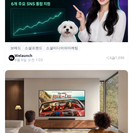
보메드
소셜프렌드
소셜미디어의마케팅
보메드 ‘소셜프렌드’, 유튜브·인스타 등 6개
Welaunch
SNS 마케팅 통합 지원
4
1,696
8월 6일 오전 1:03