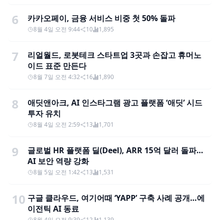
6
카카오페이, 금융 서비스 비중 첫 50% 돌파
8월 4일 오전 9:44
10
1,895
7
리얼월드, 로봇테크 스타트업 3곳과 손잡고 휴머노
이드 표준 만든다
8월 7일 오전 4:32
16
1,890
8
애딧앤아크, AI 인스타그램 광고 플랫폼 ‘애딧’ 시드
투자 유치
8월 4일 오전 2:59
13
1,701
9
글로벌 HR 플랫폼 딜(Deel), ARR 15억 달러 돌파…
AI 보안 역량 강화
8월 5일 오전 1:42
13
1,531
10
구글 클라우드, 여기어때 ‘YAPP’ 구축 사례 공개…에
이전틱 AI 동료
8월 4일 오전 9:39
12
1,139