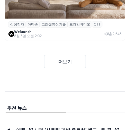
삼성전자
아마존
고화질영상기술
프라임비디오
OTT
삼성전자·아마존, 프라임 비디오에 ‘HDR10+
Welaunch
어드밴스드’ 적용
8
2,645
8월 5일 오전 2:02
더보기
추천 뉴스