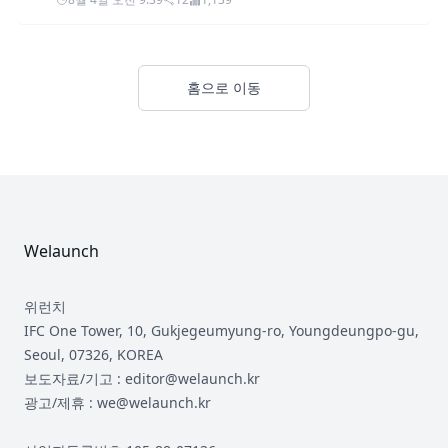
홈으로 이동
Footer
Welaunch
위런치
IFC One Tower, 10, Gukjegeumyung-ro, Youngdeungpo-gu,
Seoul, 07326, KOREA
보도자료/기고 : editor@welaunch.kr
광고/제휴 : we@welaunch.kr