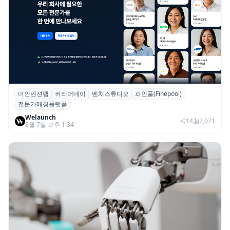
더인벤션랩
커리어데이
벤처스튜디오
파인풀(Finepool)
더인벤션랩·커리어데이, 스타트업 전문가 매
전문가매칭플랫폼
칭 플랫폼 ‘파인풀’ 출시
Welaunch
14
2,071
8월 7일 오후 1:34