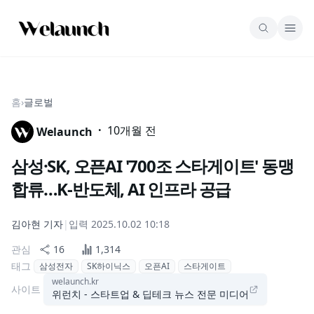
홈
›
글로벌
·
10개월 전
Welaunch
삼성·SK, 오픈AI '700조 스타게이트' 동맹
합류…K-반도체, AI 인프라 공급
김아현
기자
|
입력
2025.10.02 10:18
관심
16
1,314
태그
삼성전자
SK하이닉스
오픈AI
스타게이트
welaunch.kr
사이트
위런치 - 스타트업 & 딥테크 뉴스 전문 미디어