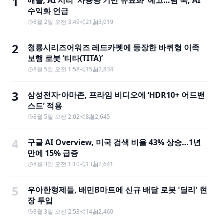
1
애플, AI 시리 '사용량 기반 유료화' 예고…팀 쿡, AI
수익화 언급
8월 2일 오전 3:49
21
3,019
2
청룡시리즈어워즈 레드카펫에 등장한 바퀴형 이족
보행 로봇 ‘티타(TITA)’
8월 5일 오전 1:58
15
2,834
3
삼성전자·아마존, 프라임 비디오에 ‘HDR10+ 어드밴
스드’ 적용
8월 5일 오전 2:02
8
2,645
4
구글 AI Overview, 미국 검색 비율 43% 상승…1년
만에 15% 급증
8월 3일 오전 1:10
13
2,641
5
우아한형제들, 배민B마트에 신규 배달 로봇 '딜리' 현
장 투입
8월 3일 오전 2:53
14
2,460