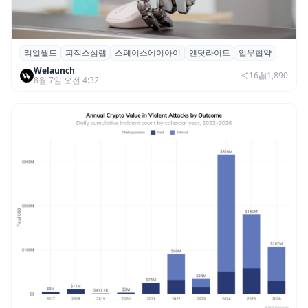
리얼월드
피직스심랩
스페이스에이아이
엔닷라이트
업무협약
리얼월드, 로봇테크 스타트업 3곳과 손잡고
Welaunch
휴머노이드 표준 만든다
16
1,890
8월 7일 오전 4:32