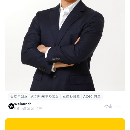
솔로몬랩스
AI기반세무자동화
스트라이프
AI에이전트
솔로몬랩스, 스트라이프 출신 이창헌 영입…
Welaunch
절세 전략 AI 에이전트 개발 본격화
5
3,580
8월 6일 오전 1:34