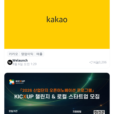
카카오
영업이익
매출
카카오, 2026년 2분기 매출 2조985억·영업
Welaunch
이익 2770억…역대 분기 최대
14
3,206
8월 6일 오전 1:29