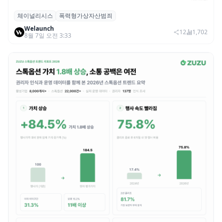
체이널리시스
폭력형가상자산범죄
체이널리시스 “가상자산 보유자 대상 폭력
Welaunch
범죄 증가…상반기 탈취액 3000만 달러 돌파
12
1,702
8월 7일 오전 3:33