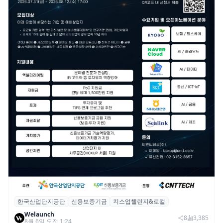
한국산업단지공단
신용보증기금
킥스업챌린지&로컬
산단공·신보, 2026 ‘킥스업 챌린지&로컬’ 참
Welaunch
여 스타트업 모집
8
3,385
8월 6일 오전 1:24