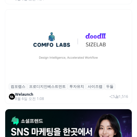
컴포랩스
프로디지인베스트먼트
투자유치
사이즈랩
두들
컴포랩스, 프로디지인베스트먼트로부터 시
Welaunch
드 투자 유치
5
1,516
8월 6일 오전 1:08