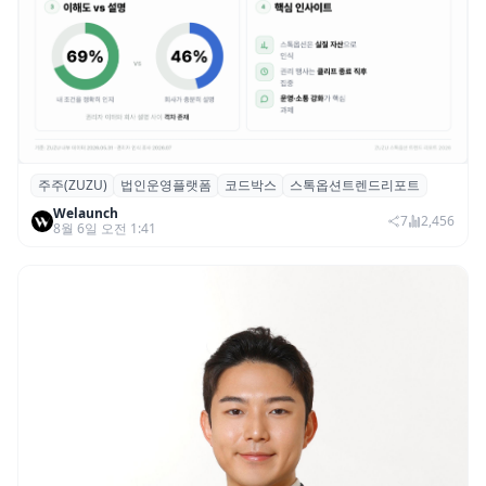
주주(ZUZU)
법인운영플랫폼
코드박스
스톡옵션트렌드리포트
스톡옵션 취소율 2년 만에 18.2%→31.3%…
Welaunch
권리 발생 즉시 행사 비중도 급증
7
2,456
8월 6일 오전 1:41