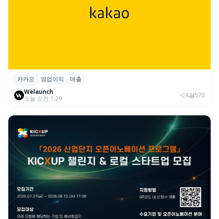
카카오
영업이익
매출
카카오, 2026년 2분기 매출 2조985억·영업
Welaunch
이익 2770억…역대 분기 최대
4
570
오늘 오전 1:29