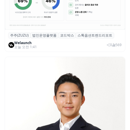
주주(ZUZU)
법인운영플랫폼
코드박스
스톡옵션트렌드리포트
스톡옵션 취소율 2년 만에 18.2%→31.3%…
Welaunch
권리 발생 즉시 행사 비중도 급증
0
569
오늘 오전 1:41