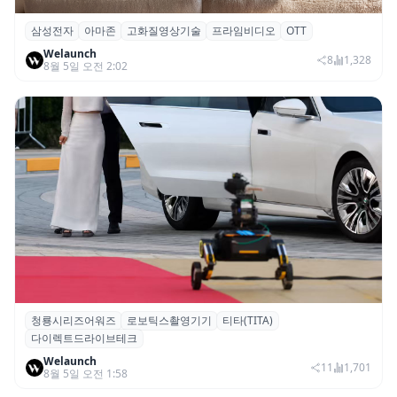
삼성전자
아마존
고화질영상기술
프라임비디오
OTT
삼성전자·아마존, 프라임 비디오에 ‘HDR10+
Welaunch
어드밴스드’ 적용
8
1,328
8월 5일 오전 2:02
청룡시리즈어워즈
로보틱스촬영기기
티타(TITA)
청룡시리즈어워즈 레드카펫에 등장한 바퀴
다이렉트드라이브테크
형 이족 보행 로봇 ‘티타(TITA)’
Welaunch
11
1,701
8월 5일 오전 1:58