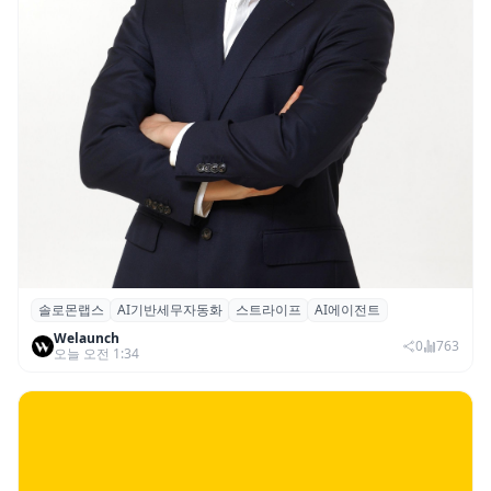
솔로몬랩스
AI기반세무자동화
스트라이프
AI에이전트
솔로몬랩스, 스트라이프 출신 이창헌 영입…
Welaunch
절세 전략 AI 에이전트 개발 본격화
0
763
오늘 오전 1:34