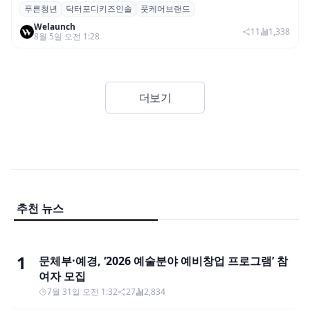
푸른청년
닥터포디키즈인솔
풋케어브랜드
푸른청년, 성장기 아동 발 건강 위한 ‘닥터포
Welaunch
디 키즈 인솔’ 출시
11
1,338
8월 5일 오전 1:28
더보기
추천 뉴스
1
문체부·예경, ‘2026 예술분야 예비창업 프로그램’ 참
여자 모집
7월 31일 오전 1:32
27
2,834