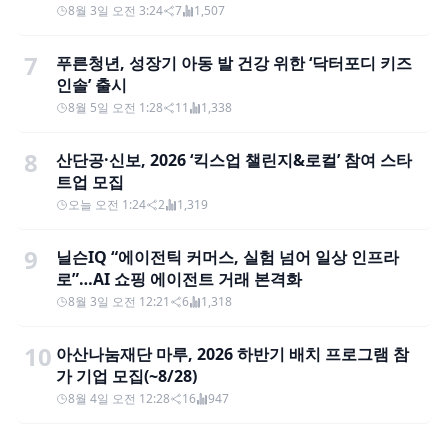
8월 3일 오전 3:24
7
1,507
7
푸른청년, 성장기 아동 발 건강 위한 ‘닥터포디 키즈
인솔’ 출시
8월 5일 오전 1:28
11
1,338
8
산단공·신보, 2026 ‘킥스업 챌린지&로컬’ 참여 스타
트업 모집
오늘 오전 1:24
2
1,319
9
닐슨IQ “에이전틱 커머스, 실험 넘어 일상 인프라
로”…AI 쇼핑 에이전트 거래 본격화
8월 3일 오전 12:21
6
1,318
10
아산나눔재단 마루, 2026 하반기 배치 프로그램 참
가 기업 모집(~8/28)
8월 4일 오전 12:28
16
947