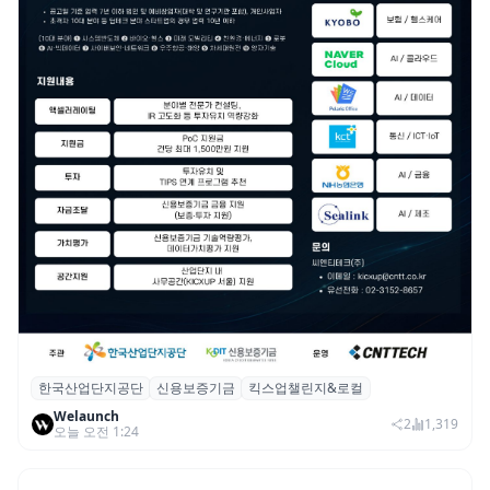
한국산업단지공단
신용보증기금
킥스업챌린지&로컬
산단공·신보, 2026 ‘킥스업 챌린지&로컬’ 참
Welaunch
여 스타트업 모집
2
1,319
오늘 오전 1:24