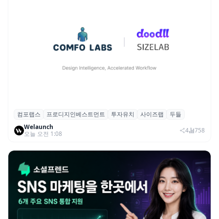
컴포랩스
프로디지인베스트먼트
투자유치
사이즈랩
두들
컴포랩스, 프로디지인베스트먼트로부터 시
Welaunch
드 투자 유치
4
758
오늘 오전 1:08