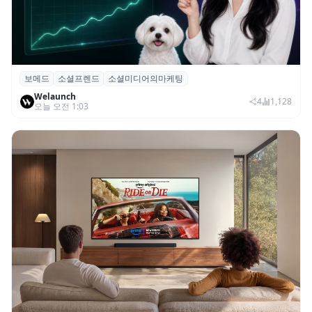
보메드
소셜프렌드
소셜미디어의마케팅
보메드 ‘소셜프렌드’, 유튜브·인스타 등 6개
Welaunch
SNS 마케팅 통합 지원
4
1,128
오늘 오전 1:03