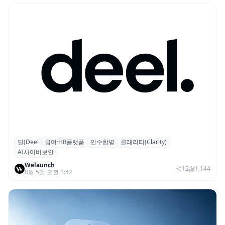
딜(Deel
급여·HR플랫폼
인수합병
클래리티(Clarity)
글로벌 HR 플랫폼 딜(Deel), ARR 15억 달러
AI사이버보안
돌파…AI 보안 역량 강화
Welaunch
12
1,144
8월 5일 오전 1:42