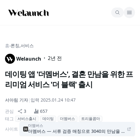
홈
›
론칭,서비스
·
2년 전
Welaunch
데이팅 앱 '더멤버스', 결혼 만남을 위한 프
리미엄 서비스 '더 블랙' 출시
서아림
기자
|
입력
2025.01.24 10:47
관심
3
657
태그
서비스출시
데이팅
더멤버스
트리플콤마
더멤버스
사이트
더멤버스 — 서류 검증 매칭으로 3040의 만남을 더 안전