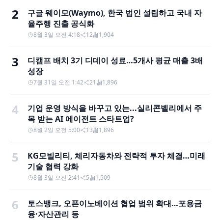
2
구글 웨이모(Waymo), 한국 법인 설립하고 국내 자
율주행 진출 공식화
8월 3일 오전 4:18
12
1,904
3
디캠프 배치 3기 디데이 성료…5개사 평균 매출 3배
성장
7월 31일 오전 1:42
21
1,896
4
기업 운영 방식을 바꾸고 있는...실리콘벨리에서 주
목 받는 AI 에이전트 스타트업?
8월 2일 오전 5:00
13
1,896
5
KG모빌리티, 체리자동차와 전략적 투자 체결…미래
기술 협력 강화
8월 3일 오전 2:41
5
1,509
6
토스뱅크, 오픈이노베이션 협업 범위 확대…포용금
융·자산관리 등