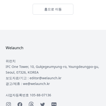
홈으로 이동
Footer
Welaunch
위런치
IFC One Tower, 10, Gukjegeumyung-ro, Youngdeungpo-gu,
Seoul, 07326, KOREA
보도자료/기고 : editor@welaunch.kr
광고/제휴 : we@welaunch.kr
사업자등록번호 105-88-07136
Instagram
Facebook
Threads
Twitter
Naver