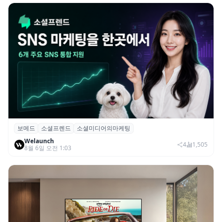
보메드
소셜프렌드
소셜미디어의마케팅
보메드 ‘소셜프렌드’, 유튜브·인스타 등 6개
Welaunch
SNS 마케팅 통합 지원
4
1,505
8월 6일 오전 1:03