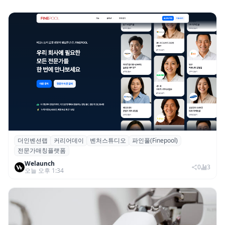
더인벤션랩
커리어데이
벤처스튜디오
파인풀(Finepool)
더인벤션랩·커리어데이, 스타트업 전문가 매
전문가매칭플랫폼
칭 플랫폼 ‘파인풀’ 출시
Welaunch
0
3
오늘 오후 1:34