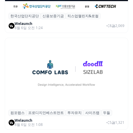
한국산업단지공단
신용보증기금
킥스업챌린지&로컬
산단공·신보, 2026 ‘킥스업 챌린지&로컬’ 참
Welaunch
여 스타트업 모집
8
2,069
8월 6일 오전 1:24
컴포랩스
프로디지인베스트먼트
투자유치
사이즈랩
두들
컴포랩스, 프로디지인베스트먼트로부터 시
Welaunch
드 투자 유치
5
1,321
8월 6일 오전 1:08