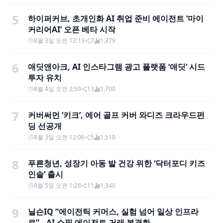
5
하이퍼커브, 초개인화 AI 취업 준비 에이전트 ‘마이
커리어AI’ 오픈 베타 시작
8월 3일 오전 12:13
7
1,879
6
애딧앤아크, AI 인스타그램 광고 플랫폼 ‘애딧’ 시드
투자 유치
8월 4일 오전 2:59
13
1,700
7
커버써먼 ‘키크’, 에어 골프 커버 와디즈 크라우드펀
딩 선공개
8월 3일 오전 12:06
5
1,510
8
푸른청년, 성장기 아동 발 건강 위한 ‘닥터포디 키즈
인솔’ 출시
8월 5일 오전 1:28
11
1,340
9
닐슨IQ “에이전틱 커머스, 실험 넘어 일상 인프라
로”…AI 쇼핑 에이전트 거래 본격화