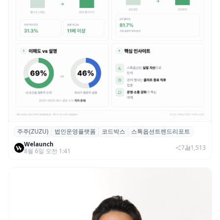
주주(ZUZU)
법인운영플랫폼
코드박스
스톡옵션트렌드리포트
스톡옵션 취소율 2년 만에 18.2%→31.3%…
Welaunch
권리 발생 즉시 행사 비중도 급증
7
1,513
8월 6일 오전 1:41