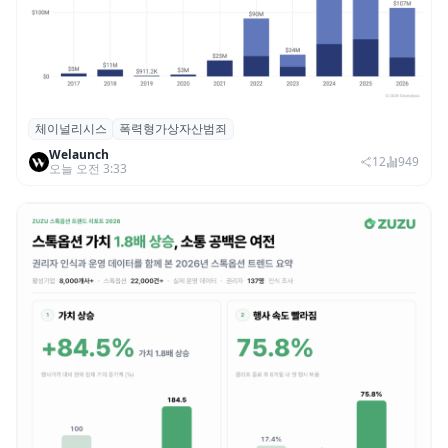
체이널리시스
폭력형가상자산범죄
체이널리시스 “가상자산 보유자 대상 폭력
Welaunch
범죄 증가…상반기 탈취액 3000만 달러 돌파
12
949
오늘 오전 3:33