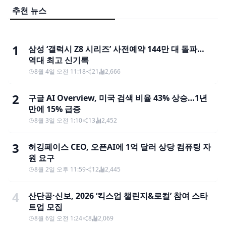
추천 뉴스
1
삼성 ‘갤럭시 Z8 시리즈’ 사전예약 144만 대 돌파…
역대 최고 신기록
8월 4일 오전 11:18
21
2,666
2
구글 AI Overview, 미국 검색 비율 43% 상승…1년
만에 15% 급증
8월 3일 오전 1:10
13
2,452
3
허깅페이스 CEO, 오픈AI에 1억 달러 상당 컴퓨팅 자
원 요구
8월 2일 오후 11:59
12
2,445
4
산단공·신보, 2026 ‘킥스업 챌린지&로컬’ 참여 스타
트업 모집
8월 6일 오전 1:24
8
2,069