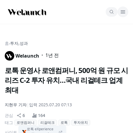
홈
›
투자,성과
·
1년 전
Welaunch
로톡 운영사 로앤컴퍼니, 500억 원 규모 시
리즈 C-2 투자 유치…국내 리걸테크 업계
최대
지현우
기자
|
입력
2025.07.20 07:13
관심
6
164
태그
로앤컴퍼니
리걸테크
로톡
투자유치
로톡 eXperience
사이트