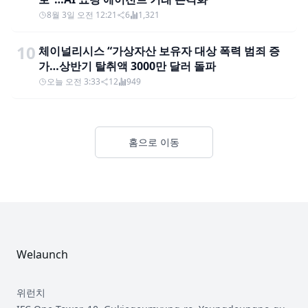
8월 3일 오전 12:21
6
1,321
10
체이널리시스 “가상자산 보유자 대상 폭력 범죄 증
가…상반기 탈취액 3000만 달러 돌파
오늘 오전 3:33
12
949
홈으로 이동
Footer
Welaunch
위런치