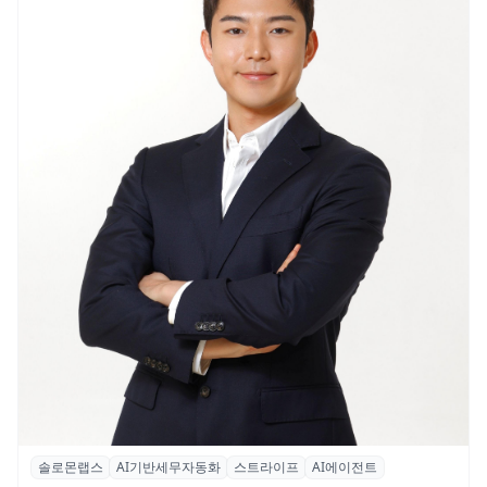
솔로몬랩스
AI기반세무자동화
스트라이프
AI에이전트
솔로몬랩스, 스트라이프 출신 이창헌 영입…