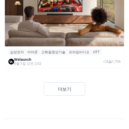
삼성전자
아마존
고화질영상기술
프라임비디오
OTT
삼성전자·아마존, 프라임 비디오에 ‘HDR10+
Welaunch
어드밴스드’ 적용
8
1,706
8월 5일 오전 2:02
더보기