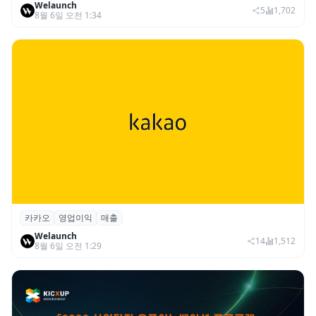
Welaunch
절세 전략 AI 에이전트 개발 본격화
5
1,702
8월 6일 오전 1:34
카카오
영업이익
매출
카카오, 2026년 2분기 매출 2조985억·영업
Welaunch
이익 2770억…역대 분기 최대
14
1,512
8월 6일 오전 1:29