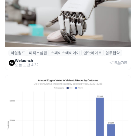
리얼월드
피직스심랩
스페이스에이아이
엔닷라이트
업무협약
리얼월드, 로봇테크 스타트업 3곳과 손잡고
Welaunch
휴머노이드 표준 만든다
15
765
오늘 오전 4:32