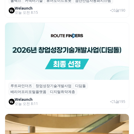
몰렉스
커넥터기술
휴머노이드로봇
첨단산업자동화시스템
몰렉스, 휴머노이드 로봇용 ‘MiniMix’ 하이
Welaunch
브리드 전원·신호 커넥터 공개
0
190
오늘 오전 8:15
루트파인더즈
창업성장기술개발사업
디딤돌
루트파인더즈, ‘2026 창업성장기술개발사업
배리어프리포털플랫폼
디지털취약계층
(디딤돌)’ 선정
Welaunch
5
195
오늘 오전 8:11