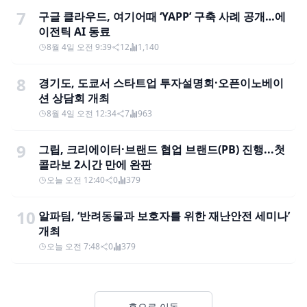
7
구글 클라우드, 여기어때 ‘YAPP’ 구축 사례 공개…에
이전틱 AI 동료
8월 4일 오전 9:39
12
1,140
8
경기도, 도쿄서 스타트업 투자설명회·오픈이노베이
션 상담회 개최
8월 4일 오전 12:34
7
963
9
그립, 크리에이터·브랜드 협업 브랜드(PB) 진행...첫
콜라보 2시간 만에 완판
오늘 오전 12:40
0
379
10
알파팀, ‘반려동물과 보호자를 위한 재난안전 세미나’
개최
오늘 오전 7:48
0
379
홈으로 이동