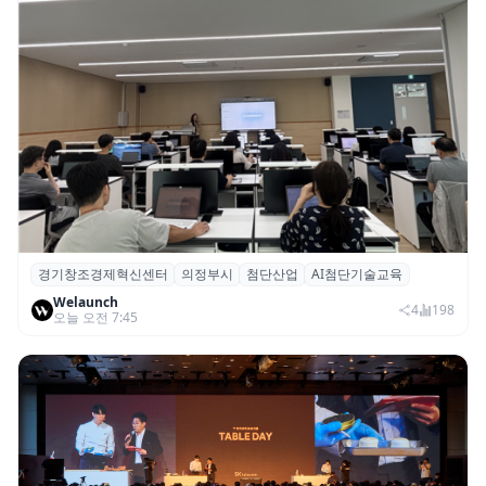
경기창조경제혁신센터
의정부시
첨단산업
AI첨단기술교육
경기혁신센터, 의정부시 ‘AI 첨단기술교육’
Welaunch
기초·심화과정 성료
4
198
오늘 오전 7:45