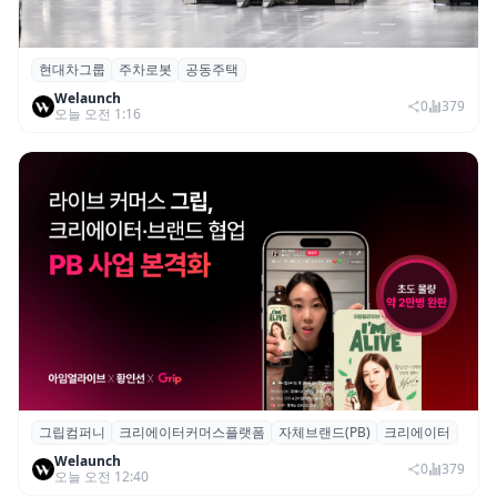
현대차그룹
주차로봇
공동주택
현대차그룹, 아파트 단지 내 공동주택 주차
Welaunch
로봇 실증 추진
0
379
오늘 오전 1:16
그립컴퍼니
크리에이터커머스플랫폼
자체브랜드(PB)
크리에이터
그립, 크리에이터·브랜드 협업 브랜드(PB)
Welaunch
진행...첫 콜라보 2시간 만에 완판
0
379
오늘 오전 12:40