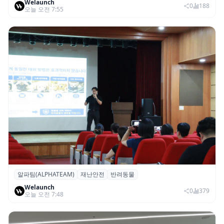
Welaunch
두’도 현지 미식계 진출
0
188
오늘 오전 7:55
알파팀(ALPHATEAM)
재난안전
반려동물
알파팀, ‘반려동물과 보호자를 위한 재난안전
Welaunch
세미나’ 개최
0
379
오늘 오전 7:48