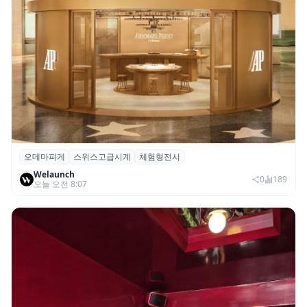
오데마피게
스위스고급시계
체험형전시
오데마 피게, 부산 신세계 센텀시티서 체험
Welaunch
형 전시 ‘시간을 빚다’ 개최
0
189
오늘 오전 8:07