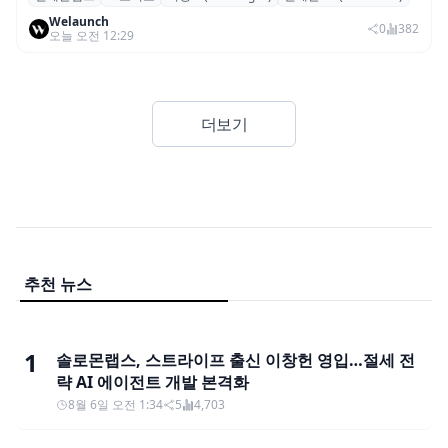
일레븐랩스, 감정·퍼포먼스 재현하는 ‘더빙
Welaunch
v2’ API 공개
0
382
오늘 오전 12:29
더보기
추천 뉴스
1
솔로몬랩스, 스트라이프 출신 이창헌 영입…절세 전
략 AI 에이전트 개발 본격화
8월 6일 오전 1:34
5
4,703