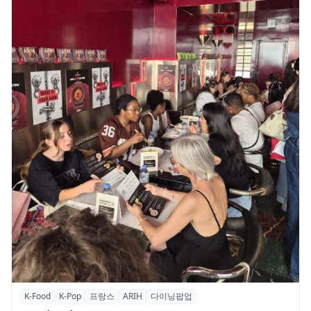
K-Food
K-Pop
프랑스
ARIH
다이닝팝업
파리의 K-Food 열기…ARIH 팝업 이어 ‘마담