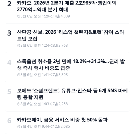
2
카카오, 2026년 2분기 매출 2조985억·영업이익
2770억…역대 분기 최대
8월 6일 오전 1:29
14
4,339
3
산단공·신보, 2026 ‘킥스업 챌린지&로컬’ 참여 스타
트업 모집
8월 6일 오전 1:24
8
3,763
4
스톡옵션 취소율 2년 만에 18.2%→31.3%…권리 발
생 즉시 행사 비중도 급증
8월 6일 오전 1:41
7
3,393
5
보메드 ‘소셜프렌드’, 유튜브·인스타 등 6개 SNS 마케
팅 통합 지원
8월 6일 오전 1:03
7
2,258
6
카카오페이, 금융 서비스 비중 첫 50% 돌파
8월 4일 오전 9:44
12
2,085