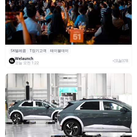
SK텔레콤
T장기고객
테이블데이
SK텔레콤, ‘T 장기고객 프로그램 테이블 데
Welaunch
이’ 서울 행사 성료
0
378
오늘 오전 1:22