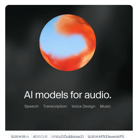
일레븐랩스
AI오디오
더빙v2(Dubbingv2)
일레븐API(ElevenAPI)