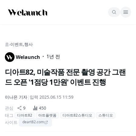
홈
›
이벤트,행사
·
1년 전
Welaunch
디아트82, 미술작품 전문 촬영 공간 그랜
드 오픈 '1점당 1만원' 이벤트 진행
이나은
기자
|
입력
2025.06.15 11:59
관심
9
450
태그
디아트82
아트플랫폼
디아트82스튜디오
스튜디오
사이트
deart82.com