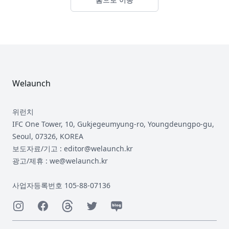
Footer
Welaunch
위런치
IFC One Tower, 10, Gukjegeumyung-ro, Youngdeungpo-gu,
Seoul, 07326, KOREA
보도자료/기고 : editor@welaunch.kr
광고/제휴 : we@welaunch.kr
사업자등록번호 105-88-07136
Instagram
Facebook
Threads
Twitter
Naver