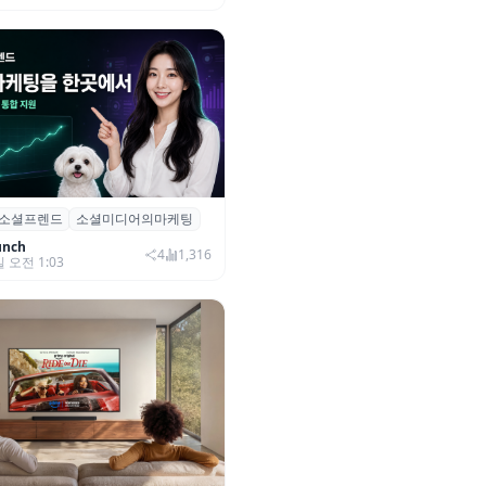
소셜프렌드
소셜미디어의마케팅
소셜프렌드’, 유튜브·인스타 등 6
 마케팅 통합 지원
unch
4
1,316
일 오전 1:03