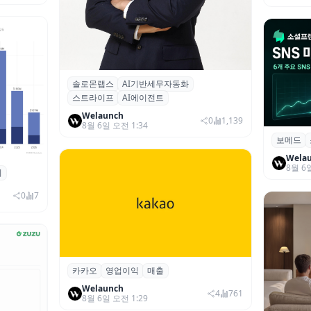
솔로몬랩스
AI기반세무자동화
솔로몬랩스, 스트라이프 출신 이창헌 영
스트라이프
AI에이전트
입…절세 전략 AI 에이전트 개발 본격화
Welaunch
0
1,139
8월 6일 오전 1:34
보메드
보메드 ‘
개 SNS
Wela
8월 6
죄
 대상 폭
00만 달
0
7
카카오
영업이익
매출
카카오, 2026년 2분기 매출 2조985억·영
업이익 2770억…역대 분기 최대
Welaunch
4
761
8월 6일 오전 1:29