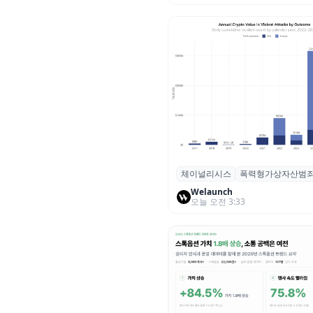
체이널리시스
폭력형가상자산범
체이널리시스 “가상자산 보유자
력 범죄 증가…상반기 탈취액 30
Welaunch
오늘 오전 3:33
러 돌파