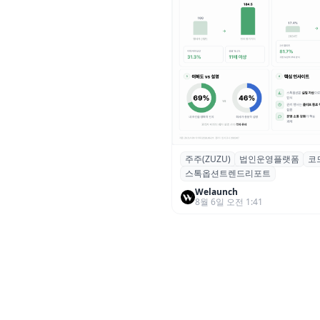
주주(ZUZU)
법인운영플랫폼
코
스톡옵션 취소율 2년 만에
스톡옵션트렌드리포트
18.2%→31.3%…권리 발생 즉
중도 급증
Welaunch
8월 6일 오전 1:41