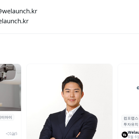
welaunch.kr
aunch.kr
에이아이
곳과 손
컴포랩스
컴포랩스
투자유치
시드 투
Wela
0
5
8월 6