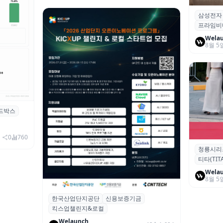
삼성전자
삼성전자
프라임비
‘HDR1
Wela
8월 5
드박스
시 행사 비
0
760
청룡시리
청룡시리
티타(TITA
퀴형 이족 
Wela
8월 5
한국산업단지공단
신용보증기금
산단공·신보, 2026 ‘킥스업 챌린지&로컬’
킥스업챌린지&로컬
참여 스타트업 모집
Welaunch