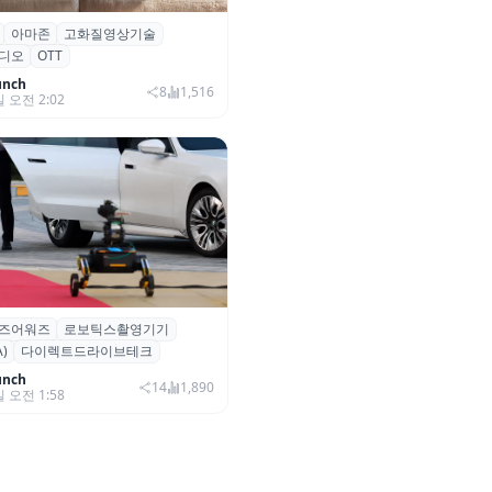
아마존
고화질영상기술
·아마존, 프라임 비디오에
디오
OTT
0+ 어드밴스드’ 적용
unch
8
1,516
일 오전 2:02
즈어워즈
로보틱스촬영기기
즈어워즈 레드카펫에 등장한 바
)
다이렉트드라이브테크
보행 로봇 ‘티타(TITA)’
unch
14
1,890
일 오전 1:58