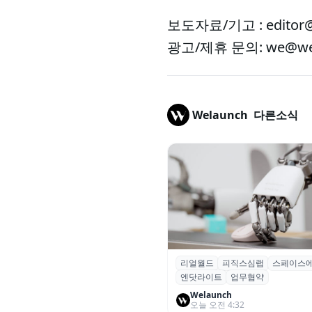
보도자료/기고 : editor@
광고/제휴 문의: we@wel
Welaunch
다른소식
리얼월드
피직스심랩
스페이스
리얼월드, 로봇테크 스타트업 3
엔닷라이트
업무협약
잡고 휴머노이드 표준 만든다
Welaunch
오늘 오전 4:32