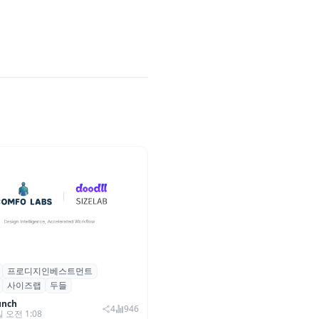
프로디지인베스트먼트
, 프로디지인베스트먼트로부터
사이즈랩
두들
자 유치
unch
4
946
일 오전 1:08