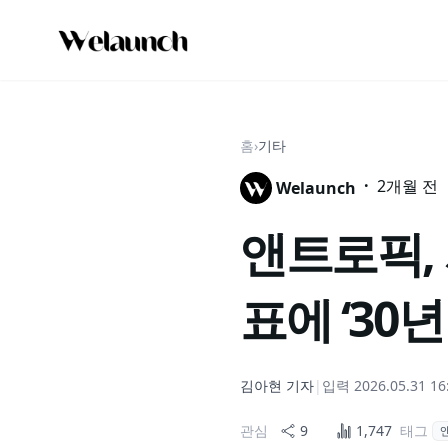
홈
›
기타
·
2개월 전
Welaunch
앤트로픽, 
표에 ‘30
김아현
기자
|
입력
2026.05.31 16
관심
9
1,747
태그