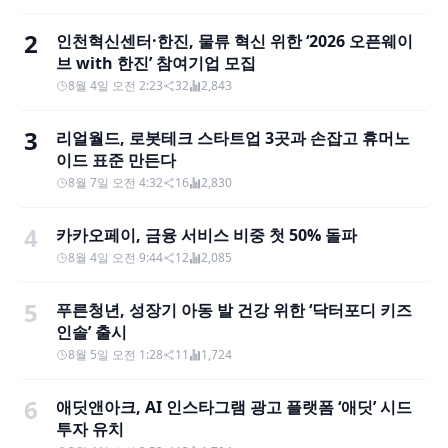
2
인천혁신센터·한진, 물류 혁신 위한 ‘2026 오픈웨이
브 with 한진’ 참여기업 모집
8월 4일 오전 2:23
32
2,843
3
리얼월드, 로봇테크 스타트업 3곳과 손잡고 휴머노
이드 표준 만든다
8월 7일 오전 4:32
16
2,830
4
카카오페이, 금융 서비스 비중 첫 50% 돌파
8월 4일 오전 9:44
12
2,085
5
푸른청년, 성장기 아동 발 건강 위한 ‘닥터포디 키즈
인솔’ 출시
8월 5일 오전 1:28
11
1,724
6
애딧앤아크, AI 인스타그램 광고 플랫폼 ‘애딧’ 시드
투자 유치