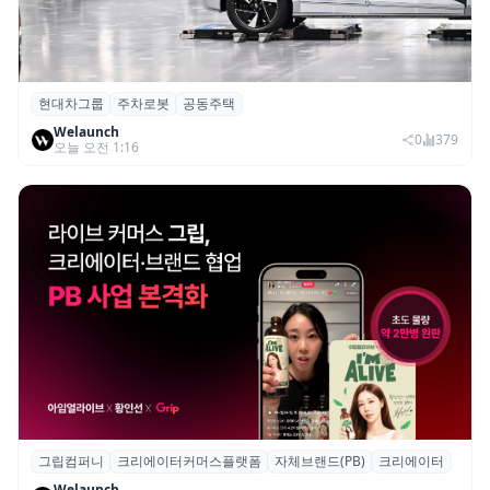
현대차그룹
주차로봇
공동주택
현대차그룹, 아파트 단지 내 공동주택 주차
Welaunch
로봇 실증 추진
0
379
오늘 오전 1:16
그립컴퍼니
크리에이터커머스플랫폼
자체브랜드(PB)
크리에이터
그립, 크리에이터·브랜드 협업 브랜드(PB)
Welaunch