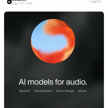
진행...첫 콜라보 2시간 만에 완판
0
379
오늘 오전 12:40