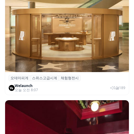
오데마피게
스위스고급시계
체험형전시
오데마 피게, 부산 신세계 센텀시티서 체험
Welaunch
형 전시 ‘시간을 빚다’ 개최
0
189
오늘 오전 8:07