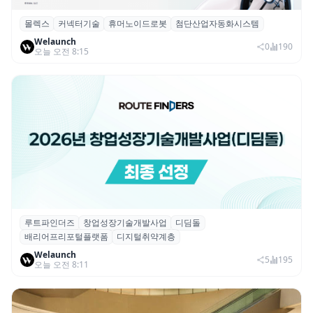
몰렉스
커넥터기술
휴머노이드로봇
첨단산업자동화시스템
몰렉스, 휴머노이드 로봇용 ‘MiniMix’ 하이
Welaunch
브리드 전원·신호 커넥터 공개
0
190
오늘 오전 8:15
루트파인더즈
창업성장기술개발사업
디딤돌
루트파인더즈, ‘2026 창업성장기술개발사업
배리어프리포털플랫폼
디지털취약계층
(디딤돌)’ 선정
Welaunch
5
195
오늘 오전 8:11