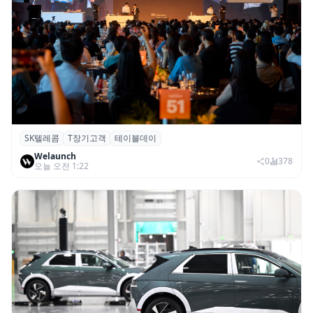
SK텔레콤
T장기고객
테이블데이
SK텔레콤, ‘T 장기고객 프로그램 테이블 데
Welaunch
이’ 서울 행사 성료
0
378
오늘 오전 1:22