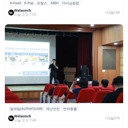
K-Food
K-Pop
프랑스
ARIH
다이닝팝업
파리의 K-Food 열기…ARIH 팝업 이어 ‘마담
Welaunch
두’도 현지 미식계 진출
0
188
오늘 오전 7:55
알파팀(ALPHATEAM)
재난안전
반려동물
알파팀, ‘반려동물과 보호자를 위한 재난안전
Welaunch
세미나’ 개최
0
379
오늘 오전 7:48