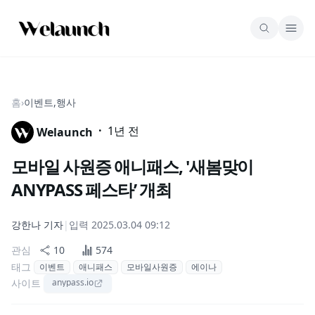
홈
›
이벤트,행사
·
1년 전
Welaunch
모바일 사원증 애니패스, '새봄맞이
ANYPASS 페스타’ 개최
강한나
기자
|
입력
2025.03.04 09:12
관심
10
574
태그
이벤트
애니패스
모바일사원증
에이나
사이트
anypass.io