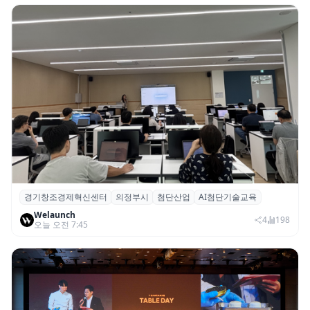
경기창조경제혁신센터
의정부시
첨단산업
AI첨단기술교육
경기혁신센터, 의정부시 ‘AI 첨단기술교육’
Welaunch
기초·심화과정 성료
4
198
오늘 오전 7:45