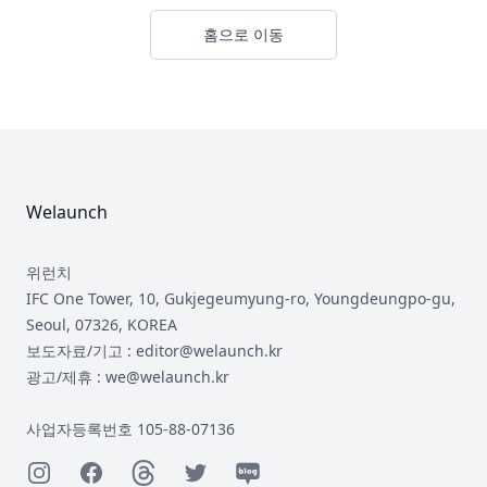
홈으로 이동
Footer
Welaunch
위런치
IFC One Tower, 10, Gukjegeumyung-ro, Youngdeungpo-gu,
Seoul, 07326, KOREA
보도자료/기고 : editor@welaunch.kr
광고/제휴 : we@welaunch.kr
사업자등록번호 105-88-07136
Instagram
Facebook
Threads
Twitter
Naver