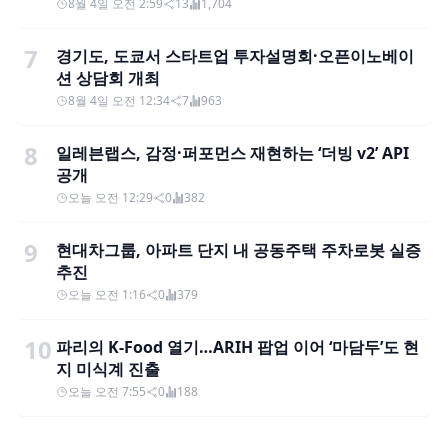
8월 4일 오전 2:59
13
1,704
7
경기도, 도쿄서 스타트업 투자설명회·오픈이노베이
션 상담회 개최
8월 4일 오전 12:34
7
963
8
일레븐랩스, 감정·퍼포먼스 재현하는 ‘더빙 v2’ API
공개
오늘 오전 12:29
0
382
9
현대차그룹, 아파트 단지 내 공동주택 주차로봇 실증
추진
오늘 오전 1:16
0
379
10
파리의 K-Food 열기…ARIH 팝업 이어 ‘마담두’도 현
지 미식계 진출
오늘 오전 7:55
0
188