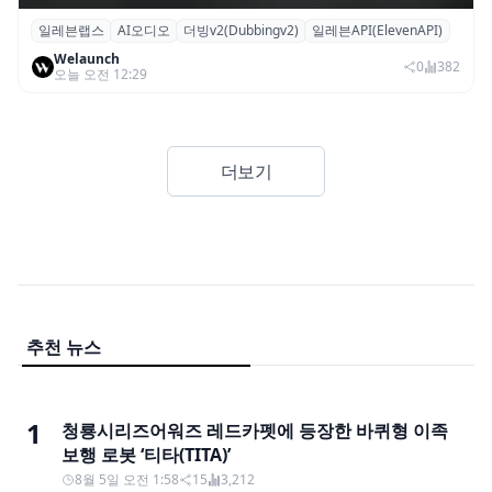
일레븐랩스
AI오디오
더빙v2(Dubbingv2)
일레븐API(ElevenAPI)
일레븐랩스, 감정·퍼포먼스 재현하는 ‘더빙
Welaunch
v2’ API 공개
0
382
오늘 오전 12:29
더보기
추천 뉴스
1
청룡시리즈어워즈 레드카펫에 등장한 바퀴형 이족
보행 로봇 ‘티타(TITA)’
8월 5일 오전 1:58
15
3,212