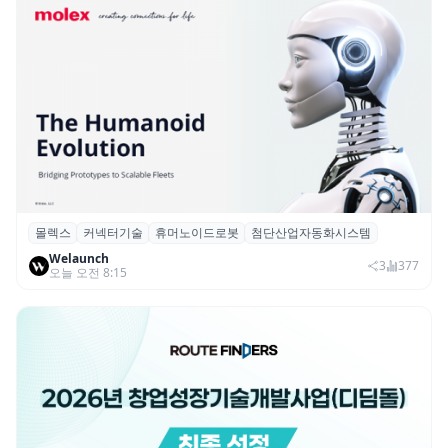
몰렉스
커넥터기술
휴머노이드로봇
첨단산업자동화시스템
몰렉스, 휴머노이드 로봇용 ‘MiniMix’ 하이
Welaunch
브리드 전원·신호 커넥터 공개
3
377
오늘 오전 8:15