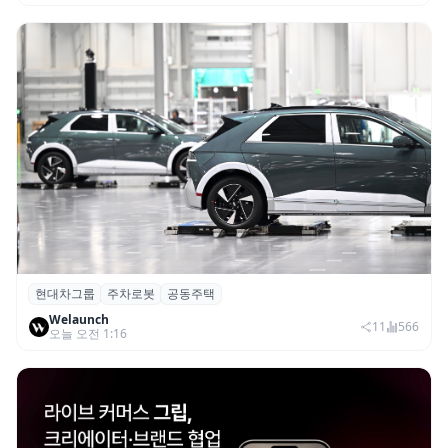
현대차그룹
주차로봇
공동주택
현대차그룹, 아파트 단지 내 공동주택 주차
Welaunch
로봇 실증 추진
11
566
오늘 오전 1:16