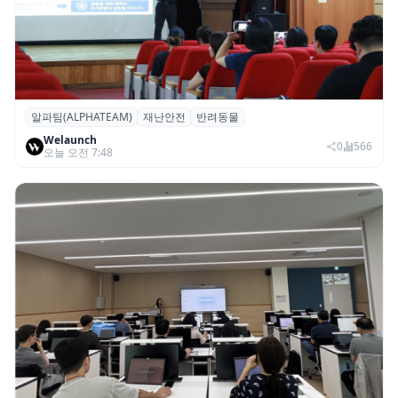
알파팀(ALPHATEAM)
재난안전
반려동물
알파팀, ‘반려동물과 보호자를 위한 재난안전
Welaunch
세미나’ 개최
0
566
오늘 오전 7:48