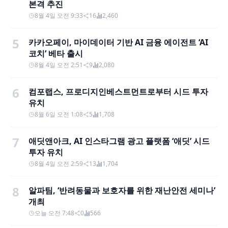
본격 추진
8월 4일 오전 9:33
16
2,460
5
카카오페이, 마이데이터 기반 AI 금융 에이전트 ‘AI
코치’ 베타 출시
8월 4일 오전 2:51
9
2,080
6
컴포랩스, 프로디지인베스트먼트로부터 시드 투자
유치
8월 6일 오전 1:08
5
1,708
7
애딧앤아크, AI 인스타그램 광고 플랫폼 ‘애딧’ 시드
투자 유치
8월 4일 오전 2:59
13
1,704
8
알파팀, ‘반려동물과 보호자를 위한 재난안전 세미나’
개최
오늘 오전 7:48
0
566