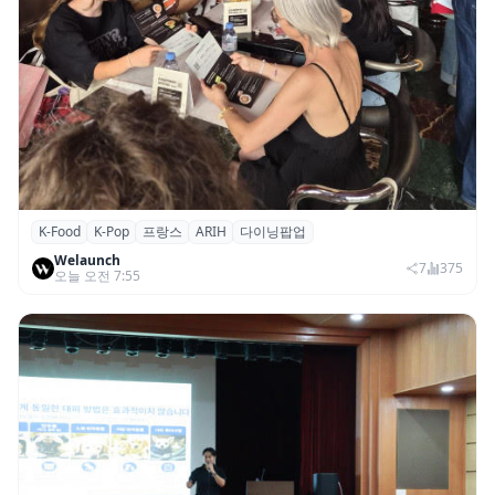
K-Food
K-Pop
프랑스
ARIH
다이닝팝업
파리의 K-Food 열기…ARIH 팝업 이어 ‘마담
Welaunch
두’도 현지 미식계 진출
7
375
오늘 오전 7:55