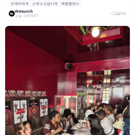
오데마피게
스위스고급시계
체험형전시
오데마 피게, 부산 신세계 센텀시티서 체험
Welaunch
형 전시 ‘시간을 빚다’ 개최
2
563
오늘 오전 8:07