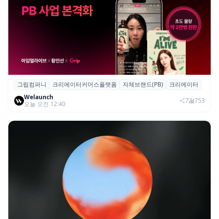
그립컴퍼니
크리에이터커머스플랫폼
자체브랜드(PB)
크리에이터
그립, 크리에이터·브랜드 협업 브랜드(PB)
Welaunch
진행...첫 콜라보 2시간 만에 완판
7
753
오늘 오전 12:40