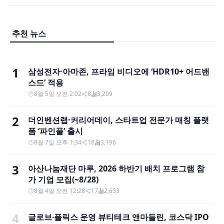
추천 뉴스
1
삼성전자·아마존, 프라임 비디오에 ‘HDR10+ 어드밴
스드’ 적용
8월 5일 오전 2:02
8
3,209
2
더인벤션랩·커리어데이, 스타트업 전문가 매칭 플랫
폼 ‘파인풀’ 출시
8월 7일 오후 1:34
18
3,196
3
아산나눔재단 마루, 2026 하반기 배치 프로그램 참
가 기업 모집(~8/28)
8월 4일 오전 12:28
17
2,653
4
글로브∙플릭스 운영 뷰티테크 앤마들린, 코스닥 IPO