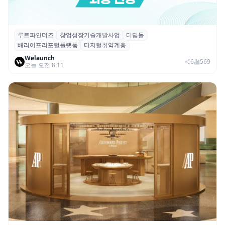
루트파인더즈
창업성장기술개발사업
디딤돌
루트파인더즈, ‘2026 창업성장기술개발사업
배리어프리포털플랫폼
디지털취약계층
(디딤돌)’ 선정
Welaunch
6
569
오늘 오전 8:11