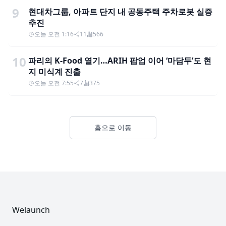
9
현대차그룹, 아파트 단지 내 공동주택 주차로봇 실증
추진
오늘 오전 1:16
11
566
10
파리의 K-Food 열기…ARIH 팝업 이어 ‘마담두’도 현
지 미식계 진출
오늘 오전 7:55
7
375
홈으로 이동
Footer
Welaunch