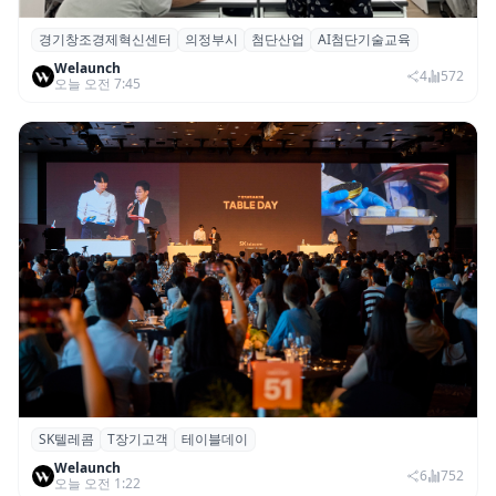
경기창조경제혁신센터
의정부시
첨단산업
AI첨단기술교육
경기혁신센터, 의정부시 ‘AI 첨단기술교육’
Welaunch
기초·심화과정 성료
4
572
오늘 오전 7:45
SK텔레콤
T장기고객
테이블데이
SK텔레콤, ‘T 장기고객 프로그램 테이블 데
Welaunch
이’ 서울 행사 성료
6
752
오늘 오전 1:22