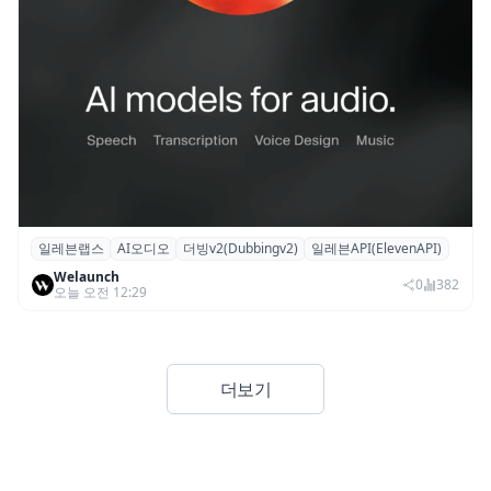
일레븐랩스
AI오디오
더빙v2(Dubbingv2)
일레븐API(ElevenAPI)
일레븐랩스, 감정·퍼포먼스 재현하는 ‘더빙
Welaunch
v2’ API 공개
0
382
오늘 오전 12:29
더보기