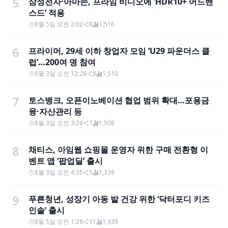
5
삼성전자·아마존, 프라임 비디오에 ‘HDR10+ 어드밴
스드’ 적용
8월 5일 오전 2:02
8
1,516
6
프라이머, 29세 이하 창업자 모임 ‘U29 파운더스 클
럽’…200여 명 참여
8월 3일 오전 12:28
8
1,510
7
토스뱅크, 오픈이노베이션 협업 범위 확대…포용금
융·자산관리 등
8월 3일 오전 3:24
7
1,508
8
채티스, 아임웹 쇼핑몰 운영자 위한 구매 전환형 이
벤트 앱 ‘팝업딜’ 출시
8월 3일 오전 4:35
5
1,339
9
푸른청년, 성장기 아동 발 건강 위한 ‘닥터포디 키즈
인솔’ 출시
8월 5일 오전 1:28
11
1,339