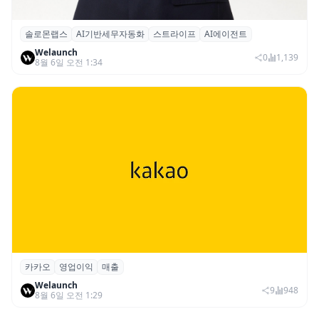
솔로몬랩스
AI기반세무자동화
스트라이프
AI에이전트
솔로몬랩스, 스트라이프 출신 이창헌 영입…
Welaunch
절세 전략 AI 에이전트 개발 본격화
0
1,139
8월 6일 오전 1:34
카카오
영업이익
매출
카카오, 2026년 2분기 매출 2조985억·영업
Welaunch
이익 2770억…역대 분기 최대
9
948
8월 6일 오전 1:29