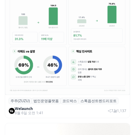
주주(ZUZU)
법인운영플랫폼
코드박스
스톡옵션트렌드리포트
스톡옵션 취소율 2년 만에 18.2%→31.3%…
Welaunch
권리 발생 즉시 행사 비중도 급증
7
1,137
8월 6일 오전 1:41