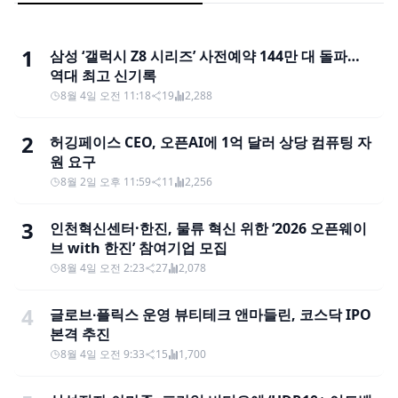
1
삼성 ‘갤럭시 Z8 시리즈’ 사전예약 144만 대 돌파…
역대 최고 신기록
8월 4일 오전 11:18
19
2,288
2
허깅페이스 CEO, 오픈AI에 1억 달러 상당 컴퓨팅 자
원 요구
8월 2일 오후 11:59
11
2,256
3
인천혁신센터·한진, 물류 혁신 위한 ‘2026 오픈웨이
브 with 한진’ 참여기업 모집
8월 4일 오전 2:23
27
2,078
4
글로브∙플릭스 운영 뷰티테크 앤마들린, 코스닥 IPO
본격 추진
8월 4일 오전 9:33
15
1,700