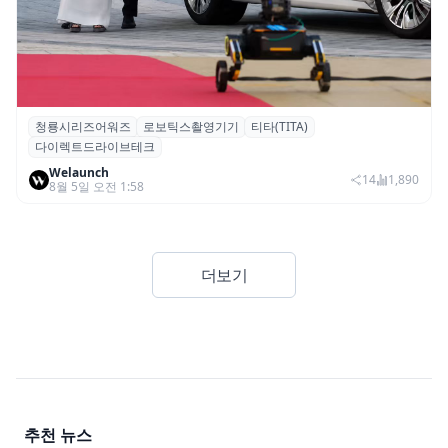
청룡시리즈어워즈
로보틱스촬영기기
티타(TITA)
청룡시리즈어워즈 레드카펫에 등장한 바퀴
다이렉트드라이브테크
형 이족 보행 로봇 ‘티타(TITA)’
Welaunch
14
1,890
8월 5일 오전 1:58
더보기
추천 뉴스