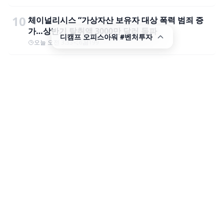
10
체이널리시스 “가상자산 보유자 대상 폭력 범죄 증
가…상반기 탈취액 3000만 달러 돌파
디캠프 오피스아워 #벤처투자
오늘 오전 3:33
6
199
AD
홈으로 이동
dcamp.kr
방문하기
디캠프 오피스아워 #벤처투자
Footer
Welaunch
위런치
IFC One Tower, 10, Gukjegeumyung-ro, Youngdeungpo-gu,
Seoul, 07326, KOREA