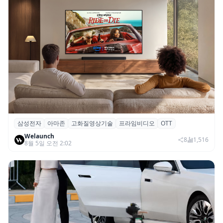
삼성전자
아마존
고화질영상기술
프라임비디오
OTT
삼성전자·아마존, 프라임 비디오에 ‘HDR10+
Welaunch
어드밴스드’ 적용
8
1,516
8월 5일 오전 2:02