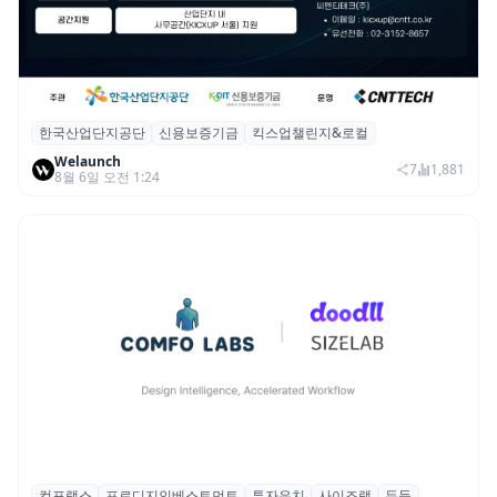
한국산업단지공단
신용보증기금
킥스업챌린지&로컬
산단공·신보, 2026 ‘킥스업 챌린지&로컬’ 참
Welaunch
여 스타트업 모집
7
1,881
8월 6일 오전 1:24
컴포랩스
프로디지인베스트먼트
투자유치
사이즈랩
두들