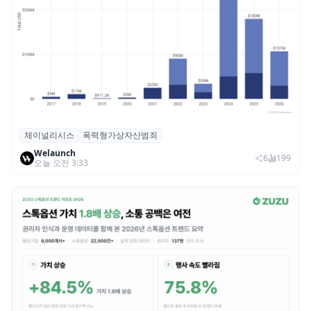
체이널리시스
폭력형가상자산범죄
체이널리시스 “가상자산 보유자 대상 폭력
Welaunch
범죄 증가…상반기 탈취액 3000만 달러 돌파
6
199
오늘 오전 3:33