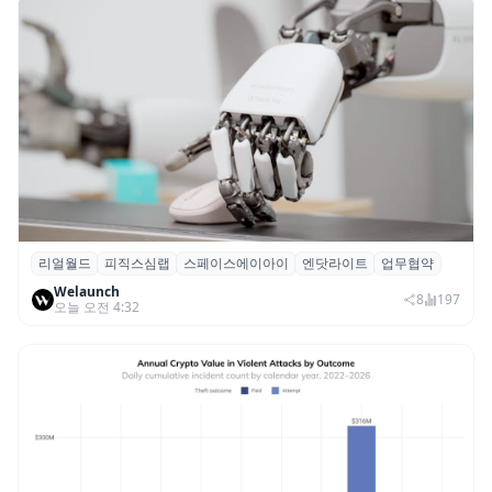
리얼월드
피직스심랩
스페이스에이아이
엔닷라이트
업무협약
리얼월드, 로봇테크 스타트업 3곳과 손잡고
Welaunch
휴머노이드 표준 만든다
8
197
오늘 오전 4:32