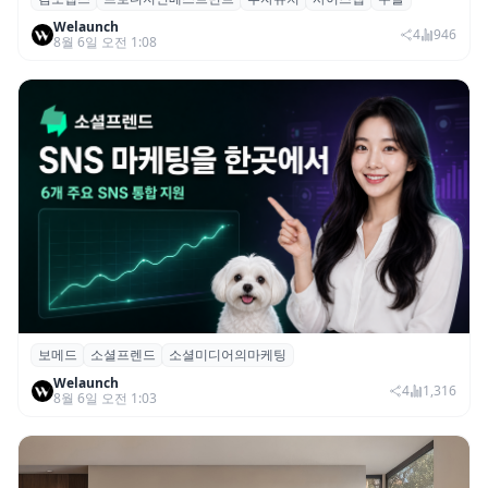
컴포랩스, 프로디지인베스트먼트로부터 시
Welaunch
드 투자 유치
4
946
8월 6일 오전 1:08
보메드
소셜프렌드
소셜미디어의마케팅
보메드 ‘소셜프렌드’, 유튜브·인스타 등 6개
Welaunch
SNS 마케팅 통합 지원
4
1,316
8월 6일 오전 1:03