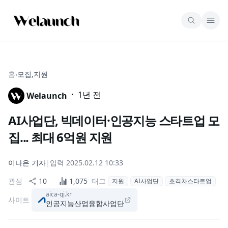
홈
›
모집,지원
·
1년 전
Welaunch
AI사업단, 빅데이터·인공지능 스타트업 모
집... 최대 6억원 지원
이나은
기자
|
입력
2025.02.12 10:33
관심
10
1,075
태그
지원
AI사업단
초격차스타트업
aica-gj.kr
사이트
인공지능산업융합사업단