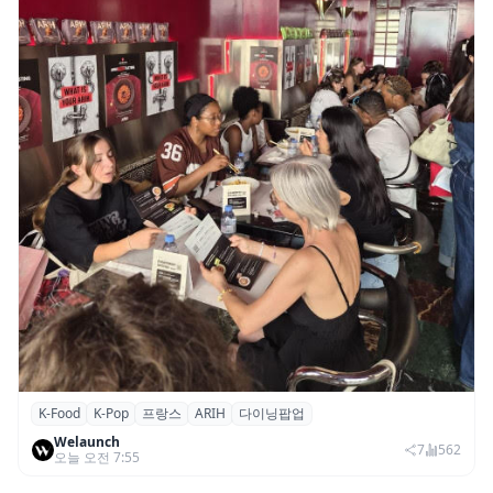
K-Food
K-Pop
프랑스
ARIH
다이닝팝업
파리의 K-Food 열기…ARIH 팝업 이어 ‘마담
Welaunch
두’도 현지 미식계 진출
7
562
오늘 오전 7:55