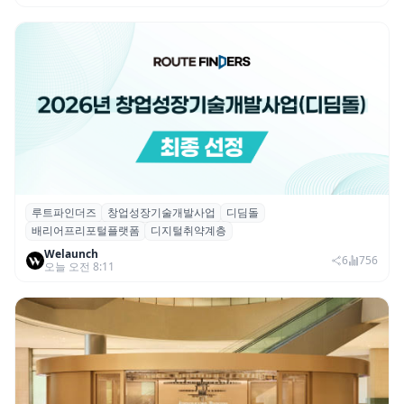
루트파인더즈
창업성장기술개발사업
디딤돌
루트파인더즈, ‘2026 창업성장기술개발사업
배리어프리포털플랫폼
디지털취약계층
(디딤돌)’ 선정
Welaunch
6
756
오늘 오전 8:11