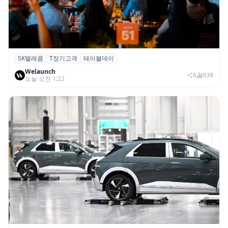
SK텔레콤
T장기고객
테이블데이
SK텔레콤, ‘T 장기고객 프로그램 테이블 데
Welaunch
이’ 서울 행사 성료
6
939
오늘 오전 1:22