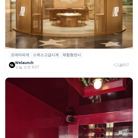
오데마피게
스위스고급시계
체험형전시
오데마 피게, 부산 신세계 센텀시티서 체험
Welaunch
형 전시 ‘시간을 빚다’ 개최
2
937
오늘 오전 8:07