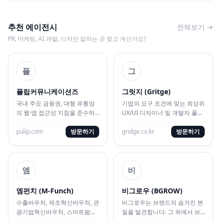
추천 에이전시
전체보기 →
PR, 마케팅, AI 개발, 디자인 잘하는 곳 찾고 계신가요?
플
그
플립커뮤니케이션즈
그릿지 (Gritge)
국내 주요 금융권, 대형 유통망
기업의 요구 조건에 맞는 최상위
의 웹·앱 접근성 지침을 준수하
UX/UI 디자이너 및 개발자 풀을
는 표준 UI/UX 및 웹 시스템 구
실시간 매칭하여 민첩하게 빌드
축 대행사
pulip.com
방문하기
해 주는 외주 대행사
gridge.co.kr
방문하기
엠
비
엠펀치 (M-Funch)
비그로우 (BGROW)
수출바우처, 제조혁신바우처, 관
비그로우는 브랜드의 숨겨진 본
광기업혁신바우처, 스마트팜
질을 발견합니다. 그 위에서 브