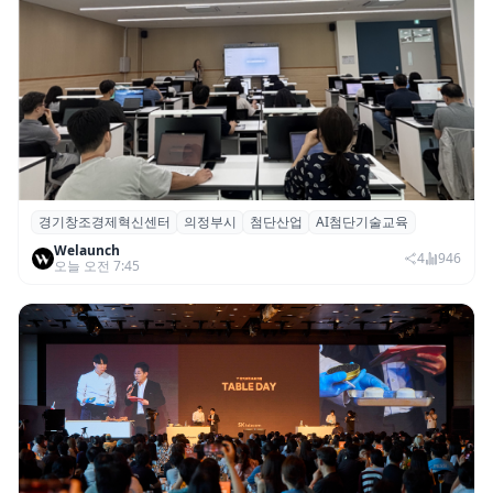
경기창조경제혁신센터
의정부시
첨단산업
AI첨단기술교육
경기혁신센터, 의정부시 ‘AI 첨단기술교육’
Welaunch
기초·심화과정 성료
4
946
오늘 오전 7:45