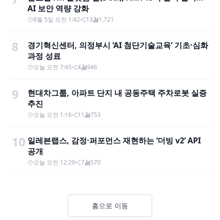
AI 보안 역량 강화
8월 5일 오전 1:42
13
1,721
8
경기혁신센터, 의정부시 ‘AI 첨단기술교육’ 기초·심화
과정 성료
오늘 오전 7:45
4
946
9
현대차그룹, 아파트 단지 내 공동주택 주차로봇 실증
추진
오늘 오전 1:16
11
753
10
일레븐랩스, 감정·퍼포먼스 재현하는 ‘더빙 v2’ API
공개
오늘 오전 12:29
7
570
홈으로 이동