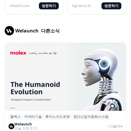
ICT 바우처 전문 수행 기관으로
랜드는 하나의 흐름으로 성장합
ICT 중심의 혁신 에이전시
mfunch.com
방문하기
니다
bgrow.co.kr
방문하기
Welaunch
다른소식
몰렉스
커넥터기술
휴머노이드로봇
첨단산업자동화시스템
몰렉스, 휴머노이드 로봇용 ‘MiniMix’ 하이
Welaunch
브리드 전원·신호 커넥터 공개
3
564
오늘 오전 8:15