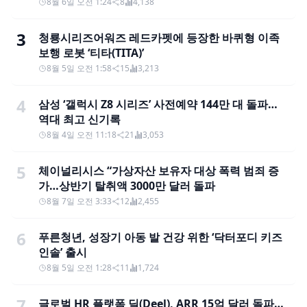
8월 6일 오전 1:24
8
4,138
3
청룡시리즈어워즈 레드카펫에 등장한 바퀴형 이족
보행 로봇 ‘티타(TITA)’
8월 5일 오전 1:58
15
3,213
4
삼성 ‘갤럭시 Z8 시리즈’ 사전예약 144만 대 돌파…
역대 최고 신기록
8월 4일 오전 11:18
21
3,053
5
체이널리시스 “가상자산 보유자 대상 폭력 범죄 증
가…상반기 탈취액 3000만 달러 돌파
8월 7일 오전 3:33
12
2,455
6
푸른청년, 성장기 아동 발 건강 위한 ‘닥터포디 키즈
인솔’ 출시
8월 5일 오전 1:28
11
1,724
7
글로벌 HR 플랫폼 딜(Deel), ARR 15억 달러 돌파…