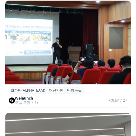
알파팀(ALPHATEAM)
재난안전
반려동물
알파팀, ‘반려동물과 보호자를 위한 재난안전
Welaunch
세미나’ 개최
0
1,127
오늘 오전 7:48