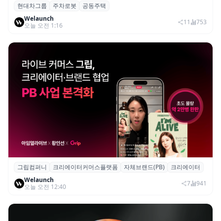
현대차그룹
주차로봇
공동주택
현대차그룹, 아파트 단지 내 공동주택 주차
Welaunch
로봇 실증 추진
11
753
오늘 오전 1:16
그립컴퍼니
크리에이터커머스플랫폼
자체브랜드(PB)
크리에이터
그립, 크리에이터·브랜드 협업 브랜드(PB)
Welaunch
진행...첫 콜라보 2시간 만에 완판
7
941
오늘 오전 12:40