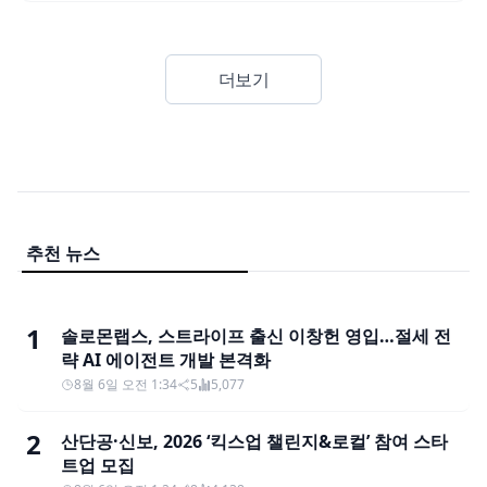
더보기
추천 뉴스
1
솔로몬랩스, 스트라이프 출신 이창헌 영입…절세 전
략 AI 에이전트 개발 본격화
8월 6일 오전 1:34
5
5,077
2
산단공·신보, 2026 ‘킥스업 챌린지&로컬’ 참여 스타
트업 모집