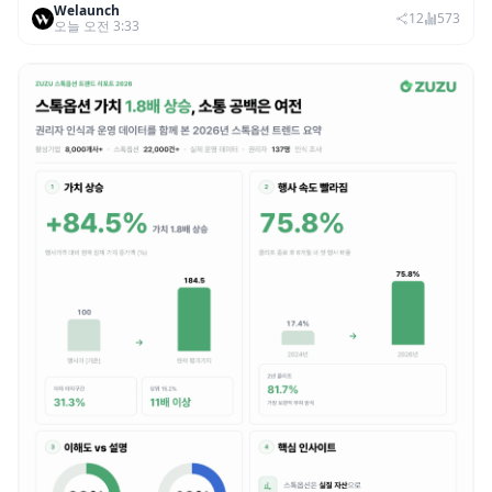
Welaunch
범죄 증가…상반기 탈취액 3000만 달러 돌파
12
573
오늘 오전 3:33