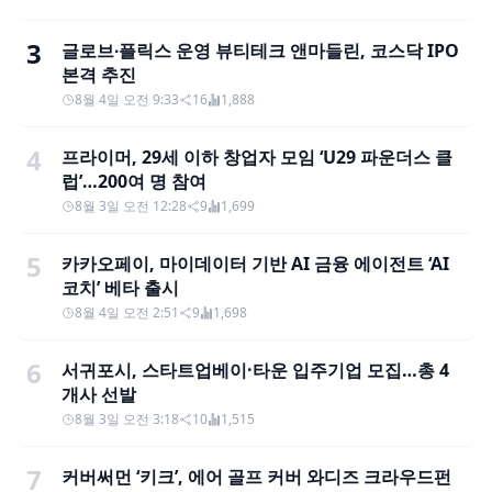
3
글로브∙플릭스 운영 뷰티테크 앤마들린, 코스닥 IPO
본격 추진
8월 4일 오전 9:33
16
1,888
4
프라이머, 29세 이하 창업자 모임 ‘U29 파운더스 클
럽’…200여 명 참여
8월 3일 오전 12:28
9
1,699
5
카카오페이, 마이데이터 기반 AI 금융 에이전트 ‘AI
코치’ 베타 출시
8월 4일 오전 2:51
9
1,698
6
서귀포시, 스타트업베이·타운 입주기업 모집…총 4
개사 선발
8월 3일 오전 3:18
10
1,515
7
커버써먼 ‘키크’, 에어 골프 커버 와디즈 크라우드펀