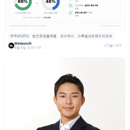
주주(ZUZU)
법인운영플랫폼
코드박스
스톡옵션트렌드리포트
스톡옵션 취소율 2년 만에 18.2%→31.3%…
Welaunch
권리 발생 즉시 행사 비중도 급증
7
1,325
8월 6일 오전 1:41