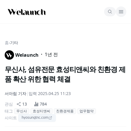
홈
›
기타
·
1년 전
Welaunch
무신사, 섬유전문 효성티앤씨와 친환경 제
품 확산 위한 협력 체결
서아림
기자
|
입력
2025.04.25 11:23
관심
13
784
태그
무신사
효성티앤씨
친환경제품
업무협약
사이트
hyosungtnc.com