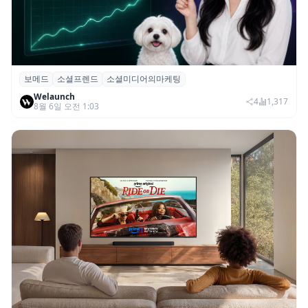
보메드
소셜프렌드
소셜미디어의마케팅
보메드 ‘소셜프렌드’, 유튜브·인스타 등 6개
Welaunch
SNS 마케팅 통합 지원
4
1,317
8월 6일 오전 1:03