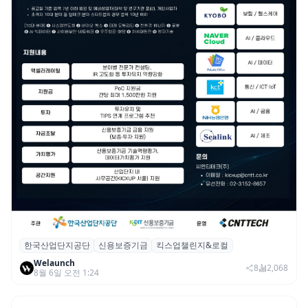
한국산업단지공단
신용보증기금
킥스업챌린지&로컬
산단공·신보, 2026 ‘킥스업 챌린지&로컬’ 참
Welaunch
여 스타트업 모집
8
2,068
8월 6일 오전 1:24