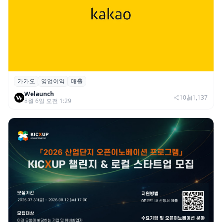
카카오
영업이익
매출
카카오, 2026년 2분기 매출 2조985억·영업
Welaunch
이익 2770억…역대 분기 최대
10
1,137
8월 6일 오전 1:29