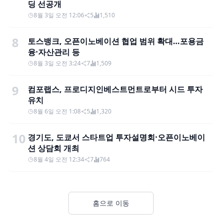
딩 선공개
8월 3일 오전 12:06
5
1,510
8
토스뱅크, 오픈이노베이션 협업 범위 확대…포용금
융·자산관리 등
8월 3일 오전 3:24
7
1,509
9
컴포랩스, 프로디지인베스트먼트로부터 시드 투자
유치
8월 6일 오전 1:08
5
1,320
10
경기도, 도쿄서 스타트업 투자설명회·오픈이노베이
션 상담회 개최
8월 4일 오전 12:34
7
764
홈으로 이동