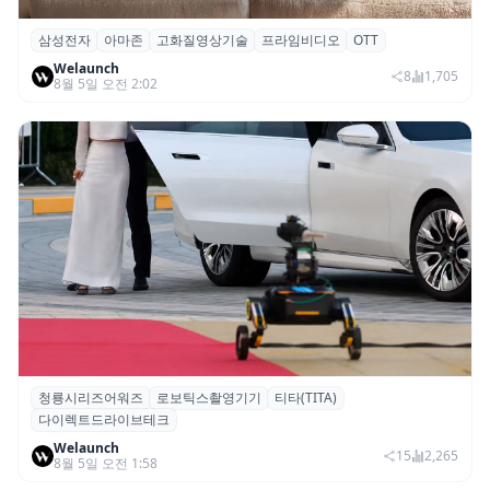
삼성전자
아마존
고화질영상기술
프라임비디오
OTT
삼성전자·아마존, 프라임 비디오에 ‘HDR10+
Welaunch
어드밴스드’ 적용
8
1,705
8월 5일 오전 2:02
청룡시리즈어워즈
로보틱스촬영기기
티타(TITA)
청룡시리즈어워즈 레드카펫에 등장한 바퀴
다이렉트드라이브테크
형 이족 보행 로봇 ‘티타(TITA)’
Welaunch
15
2,265
8월 5일 오전 1:58