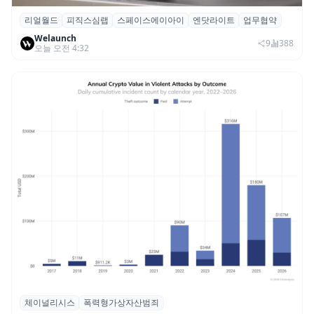
리얼월드
피직스심랩
스페이스에이아이
엔닷라이트
업무협약
리얼월드, 로봇테크 스타트업 3곳과 손잡고
Welaunch
휴머노이드 표준 만든다
9
388
오늘 오전 4:32
체이널리시스
폭력형가상자산범죄
체이널리시스 “가상자산 보유자 대상 폭력