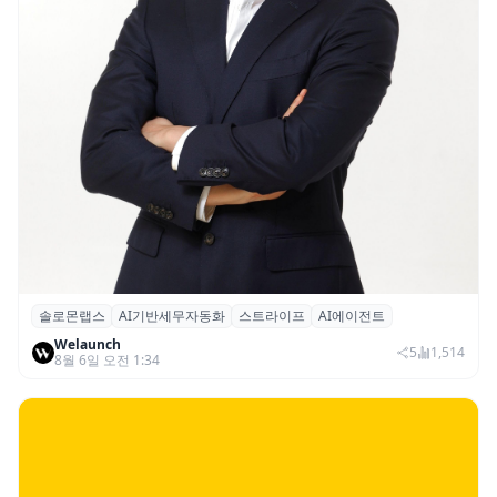
솔로몬랩스
AI기반세무자동화
스트라이프
AI에이전트
솔로몬랩스, 스트라이프 출신 이창헌 영입…
Welaunch
절세 전략 AI 에이전트 개발 본격화
5
1,514
8월 6일 오전 1:34