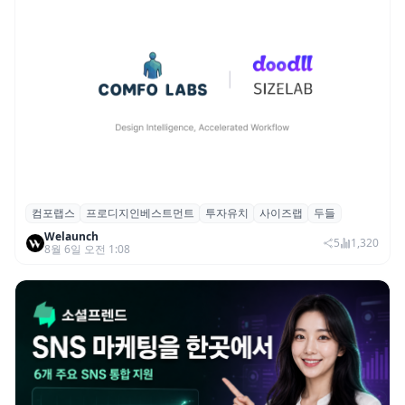
컴포랩스
프로디지인베스트먼트
투자유치
사이즈랩
두들
컴포랩스, 프로디지인베스트먼트로부터 시
Welaunch
드 투자 유치
5
1,320
8월 6일 오전 1:08