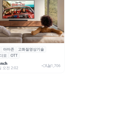
아마존
고화질영상기술
·아마존, 프라임 비디오에
디오
OTT
0+ 어드밴스드’ 적용
unch
8
1,706
일 오전 2:02