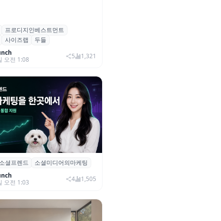
프로디지인베스트먼트
, 프로디지인베스트먼트로부터
사이즈랩
두들
자 유치
unch
5
1,321
일 오전 1:08
소셜프렌드
소셜미디어의마케팅
소셜프렌드’, 유튜브·인스타 등 6
 마케팅 통합 지원
unch
4
1,505
일 오전 1:03