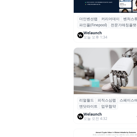
더인벤션랩
커리어데이
벤처스
더인벤션랩·커리어데이, 스타트
파인풀(Finepool)
전문가매칭플랫
가 매칭 플랫폼 ‘파인풀’ 출시
Welaunch
오늘 오후 1:34
리얼월드
피직스심랩
스페이스
리얼월드, 로봇테크 스타트업 3
엔닷라이트
업무협약
잡고 휴머노이드 표준 만든다
Welaunch
오늘 오전 4:32