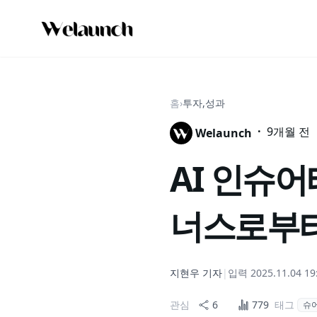
홈
›
투자,성과
·
9개월 전
Welaunch
AI 인슈어
너스로부터 
지현우
기자
|
입력
2025.11.04 19
관심
6
779
태그
슈