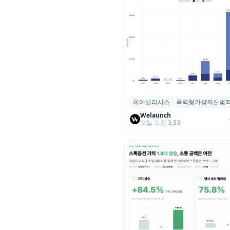
체이널리시스
폭력형가상자산범
체이널리시스 “가상자산 보유자
력 범죄 증가…상반기 탈취액 30
Welaunch
오늘 오전 3:33
러 돌파