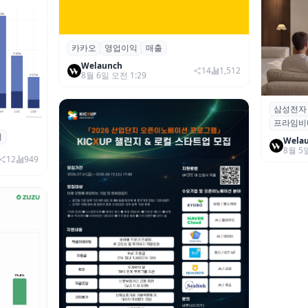
카카오
영업이익
매출
카카오, 2026년 2분기 매출 2조985억·영
업이익 2770억…역대 분기 최대
Welaunch
14
1,512
8월 6일 오전 1:29
삼성전자
삼성전자
프라임비
‘HDR1
죄
 대상 폭
Wela
8월 5
00만 달
12
949