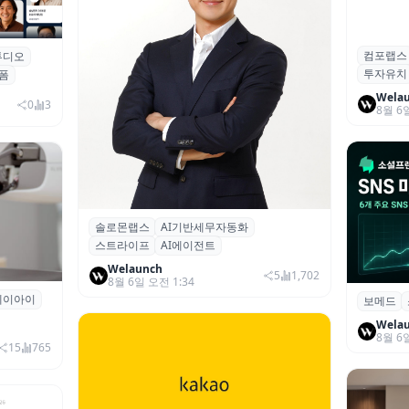
컴포랩스
컴포랩스
튜디오
업 전문
투자유치
시드 투
폼
Wela
0
3
8월 6
솔로몬랩스
AI기반세무자동화
솔로몬랩스, 스트라이프 출신 이창헌 영
스트라이프
AI에이전트
입…절세 전략 AI 에이전트 개발 본격화
Welaunch
5
1,702
8월 6일 오전 1:34
에이아이
곳과 손
보메드
보메드 ‘
개 SNS
Wela
8월 6
15
765