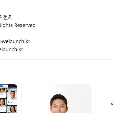
 위런치
Rights Reserved
welaunch.kr
aunch.kr