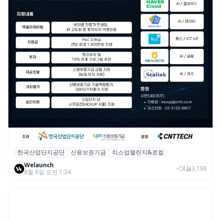
한국산업단지공단
신용보증기금
킥스업챌린지&로컬
산단공·신보, 2026 ‘킥스업 챌린지&로컬’ 참
Welaunch
여 스타트업 모집
8
3,198
8월 6일 오전 1:24