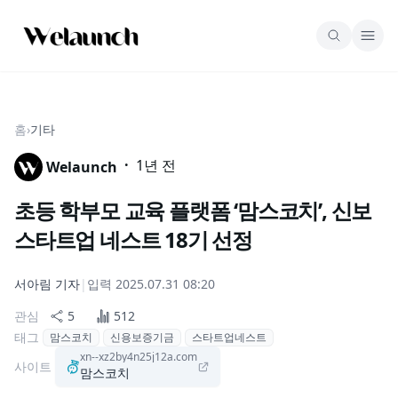
홈
›
기타
·
1년 전
Welaunch
초등 학부모 교육 플랫폼 ‘맘스코치’, 신보
스타트업 네스트 18기 선정
서아림
기자
|
입력
2025.07.31 08:20
관심
5
512
태그
맘스코치
신용보증기금
스타트업네스트
xn--xz2by4n25j12a.com
사이트
맘스코치