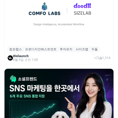
컴포랩스
프로디지인베스트먼트
투자유치
사이즈랩
두들
컴포랩스, 프로디지인베스트먼트로부터 시
Welaunch
드 투자 유치
5
1,514
8월 6일 오전 1:08