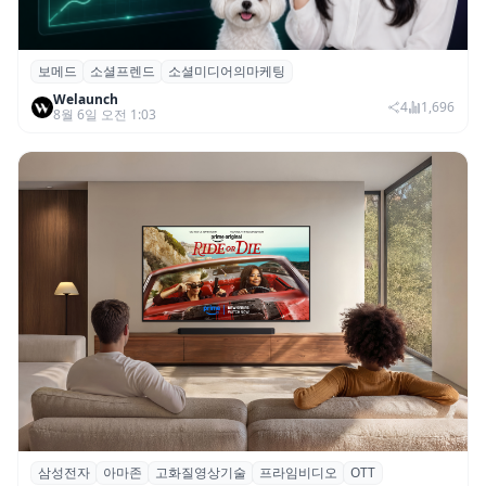
보메드
소셜프렌드
소셜미디어의마케팅
보메드 ‘소셜프렌드’, 유튜브·인스타 등 6개
Welaunch
SNS 마케팅 통합 지원
4
1,696
8월 6일 오전 1:03
삼성전자
아마존
고화질영상기술
프라임비디오
OTT
삼성전자·아마존, 프라임 비디오에 ‘HDR10+