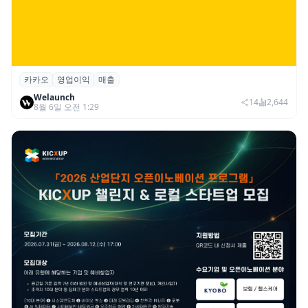
카카오
영업이익
매출
카카오, 2026년 2분기 매출 2조985억·영업
Welaunch
이익 2770억…역대 분기 최대
14
2,644
8월 6일 오전 1:29