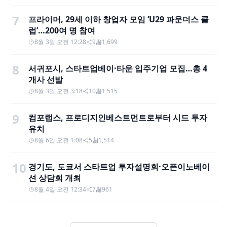
7
프라이머, 29세 이하 창업자 모임 ‘U29 파운더스 클
럽’…200여 명 참여
8월 3일 오전 12:28
9
1,699
8
서귀포시, 스타트업베이·타운 입주기업 모집…총 4
개사 선발
8월 3일 오전 3:18
10
1,515
9
컴포랩스, 프로디지인베스트먼트로부터 시드 투자
유치
8월 6일 오전 1:08
5
1,514
10
경기도, 도쿄서 스타트업 투자설명회·오픈이노베이
션 상담회 개최
8월 4일 오전 12:34
7
961