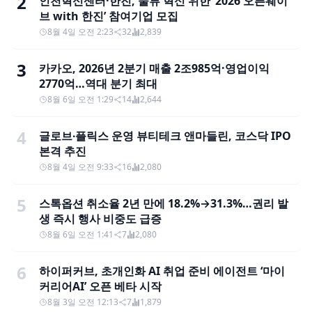
2
인천혁신센터·한진, 물류 혁신 위한 ‘2026 오픈웨이
브 with 한진’ 참여기업 모집
8월 4일 오전 2:23
32
2,839
3
카카오, 2026년 2분기 매출 2조985억·영업이익
2770억…역대 분기 최대
8월 6일 오전 1:29
14
2,644
4
글로브∙플릭스 운영 뷰티테크 앤마들린, 코스닥 IPO
본격 추진
8월 4일 오전 9:33
16
2,080
5
스톡옵션 취소율 2년 만에 18.2%→31.3%…권리 발
생 즉시 행사 비중도 급증
8월 6일 오전 1:41
7
2,080
6
하이퍼커브, 초개인화 AI 취업 준비 에이전트 ‘마이
커리어AI’ 오픈 베타 시작
8월 3일 오전 12:13
7
1,879