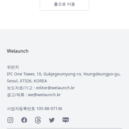
홈으로 이동
Footer
Welaunch
위런치
IFC One Tower, 10, Gukjegeumyung-ro, Youngdeungpo-gu,
Seoul, 07326, KOREA
보도자료/기고 : editor@welaunch.kr
광고/제휴 : we@welaunch.kr
사업자등록번호 105-88-07136
Instagram
Facebook
Threads
Twitter
Naver