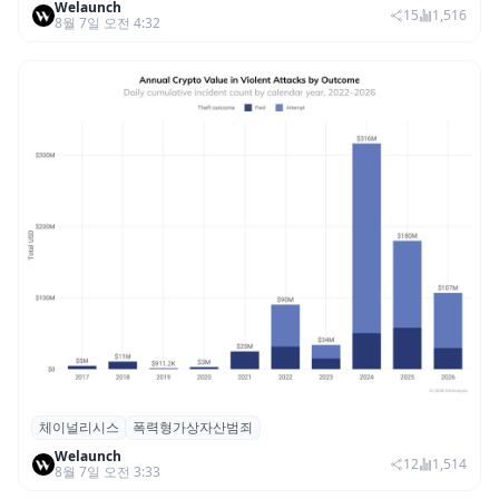
Welaunch
휴머노이드 표준 만든다
15
1,516
8월 7일 오전 4:32
체이널리시스
폭력형가상자산범죄
체이널리시스 “가상자산 보유자 대상 폭력
Welaunch
범죄 증가…상반기 탈취액 3000만 달러 돌파
12
1,514
8월 7일 오전 3:33