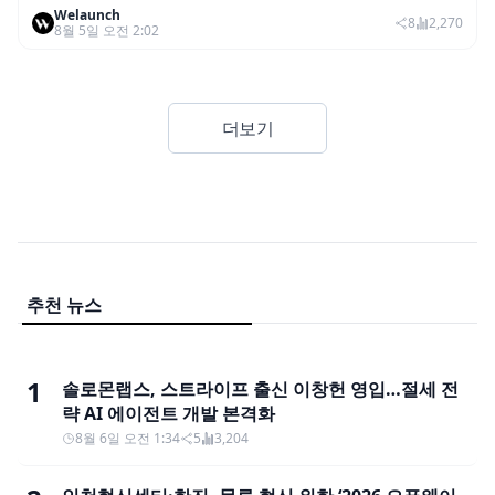
Welaunch
어드밴스드’ 적용
8
2,270
8월 5일 오전 2:02
더보기
추천 뉴스
1
솔로몬랩스, 스트라이프 출신 이창헌 영입…절세 전
략 AI 에이전트 개발 본격화
8월 6일 오전 1:34
5
3,204