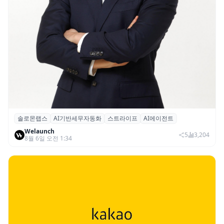
솔로몬랩스
AI기반세무자동화
스트라이프
AI에이전트
솔로몬랩스, 스트라이프 출신 이창헌 영입…
Welaunch
절세 전략 AI 에이전트 개발 본격화
5
3,204
8월 6일 오전 1:34