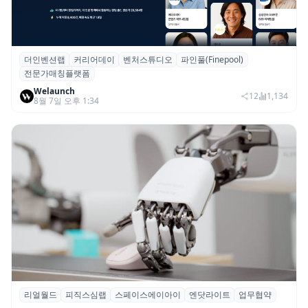
더인벤션랩
커리어데이
벤처스튜디오
파인풀(Finepool)
더인벤션랩·커리어데이, 스타트업 전문가 매
전문가매칭플랫폼
칭 플랫폼 ‘파인풀’ 출시
Welaunch
12
1,134
8월 7일 오후 1:34
리얼월드
피직스심랩
스페이스에이아이
엔닷라이트
업무협약
리얼월드, 로봇테크 스타트업 3곳과 손잡고