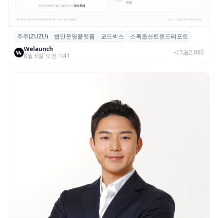
주주(ZUZU)
법인운영플랫폼
코드박스
스톡옵션트렌드리포트
스톡옵션 취소율 2년 만에 18.2%→31.3%…
Welaunch
권리 발생 즉시 행사 비중도 급증
7
2,080
8월 6일 오전 1:41