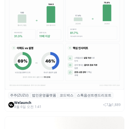
주주(ZUZU)
법인운영플랫폼
코드박스
스톡옵션트렌드리포트
스톡옵션 취소율 2년 만에 18.2%→31.3%…
Welaunch
권리 발생 즉시 행사 비중도 급증
7
1,889
8월 6일 오전 1:41