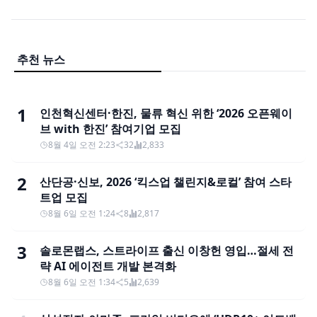
추천 뉴스
1
인천혁신센터·한진, 물류 혁신 위한 ‘2026 오픈웨이
브 with 한진’ 참여기업 모집
8월 4일 오전 2:23
32
2,833
2
산단공·신보, 2026 ‘킥스업 챌린지&로컬’ 참여 스타
트업 모집
8월 6일 오전 1:24
8
2,817
3
솔로몬랩스, 스트라이프 출신 이창헌 영입…절세 전
략 AI 에이전트 개발 본격화
8월 6일 오전 1:34
5
2,639