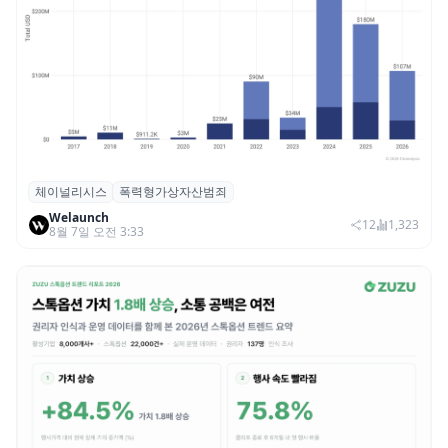
체이널리시스
폭력형가상자산범죄
체이널리시스 “가상자산 보유자 대상 폭력
Welaunch
범죄 증가…상반기 탈취액 3000만 달러 돌파
12
1,323
8월 7일 오전 3:33