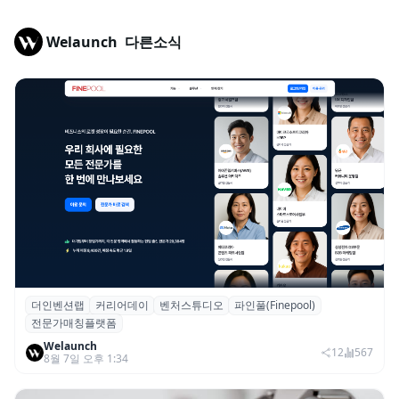
Welaunch
다른소식
더인벤션랩
커리어데이
벤처스튜디오
파인풀(Finepool)
더인벤션랩·커리어데이, 스타트업 전문가 매
전문가매칭플랫폼
칭 플랫폼 ‘파인풀’ 출시
Welaunch
12
567
8월 7일 오후 1:34