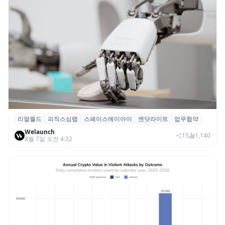
리얼월드
피직스심랩
스페이스에이아이
엔닷라이트
업무협약
리얼월드, 로봇테크 스타트업 3곳과 손잡고
Welaunch
휴머노이드 표준 만든다
15
1,140
8월 7일 오전 4:32