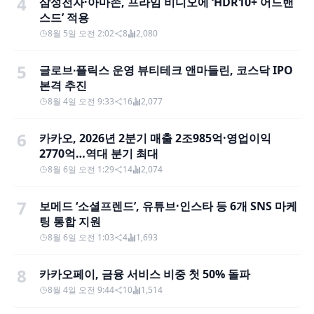
4
삼성전자·아마존, 프라임 비디오에 ‘HDR10+ 어드밴
스드’ 적용
8월 5일 오전 2:02
8
2,080
5
글로브∙플릭스 운영 뷰티테크 앤마들린, 코스닥 IPO
본격 추진
8월 4일 오전 9:33
16
2,077
6
카카오, 2026년 2분기 매출 2조985억·영업이익
2770억…역대 분기 최대
8월 6일 오전 1:29
14
2,074
7
보메드 ‘소셜프렌드’, 유튜브·인스타 등 6개 SNS 마케
팅 통합 지원
8월 6일 오전 1:03
4
1,693
8
카카오페이, 금융 서비스 비중 첫 50% 돌파
8월 4일 오전 9:44
10
1,514