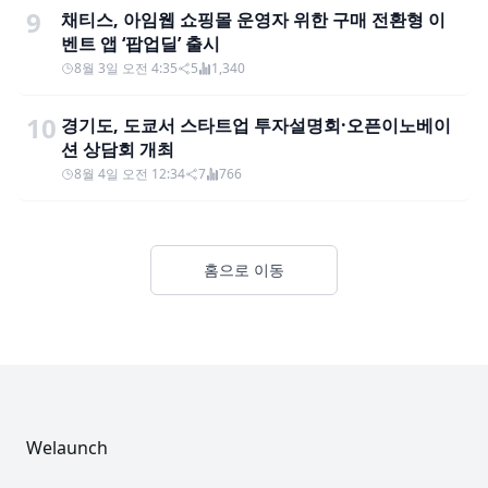
9
채티스, 아임웹 쇼핑몰 운영자 위한 구매 전환형 이
벤트 앱 ‘팝업딜’ 출시
8월 3일 오전 4:35
5
1,340
10
경기도, 도쿄서 스타트업 투자설명회·오픈이노베이
션 상담회 개최
8월 4일 오전 12:34
7
766
홈으로 이동
Footer
Welaunch