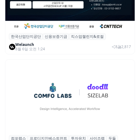
한국산업단지공단
신용보증기금
킥스업챌린지&로컬
산단공·신보, 2026 ‘킥스업 챌린지&로컬’ 참
Welaunch
여 스타트업 모집
8
2,817
8월 6일 오전 1:24
컴포랩스
프로디지인베스트먼트
투자유치
사이즈랩
두들