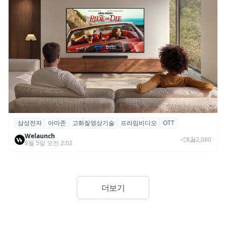
삼성전자
아마존
고화질영상기술
프라임비디오
OTT
삼성전자·아마존, 프라임 비디오에 ‘HDR10+
Welaunch
어드밴스드’ 적용
8
2,080
8월 5일 오전 2:02
더보기