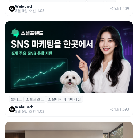
컴포랩스, 프로디지인베스트먼트로부터 시
Welaunch
드 투자 유치
5
1,509
8월 6일 오전 1:08
보메드
소셜프렌드
소셜미디어의마케팅
보메드 ‘소셜프렌드’, 유튜브·인스타 등 6개
Welaunch
SNS 마케팅 통합 지원
4
1,693
8월 6일 오전 1:03