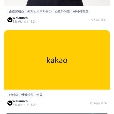
솔로몬랩스
AI기반세무자동화
스트라이프
AI에이전트
솔로몬랩스, 스트라이프 출신 이창헌 영입…
Welaunch
절세 전략 AI 에이전트 개발 본격화
5
2,639
8월 6일 오전 1:34
카카오
영업이익
매출
카카오, 2026년 2분기 매출 2조985억·영업
Welaunch
이익 2770억…역대 분기 최대
14
2,074
8월 6일 오전 1:29