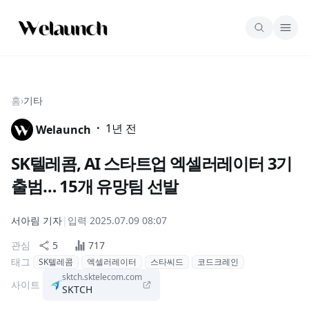
홈
›
기타
·
1년 전
Welaunch
SK텔레콤, AI 스타트업 엑셀러레이터 3기
출범… 15개 유망팀 선발
서아림
기자
|
입력
2025.07.09 08:07
관심
5
717
태그
SK텔레콤
엑셀러레이터
스타씨드
코드크레인
sktch.sktelecom.com
사이트
SKTCH