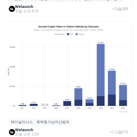
리얼월드, 로봇테크 스타트업 3곳과 손잡고
Welaunch
휴머노이드 표준 만든다
9
388
오늘 오전 4:32
체이널리시스
폭력형가상자산범죄
체이널리시스 “가상자산 보유자 대상 폭력
Welaunch
범죄 증가…상반기 탈취액 3000만 달러 돌파
12
573
오늘 오전 3:33