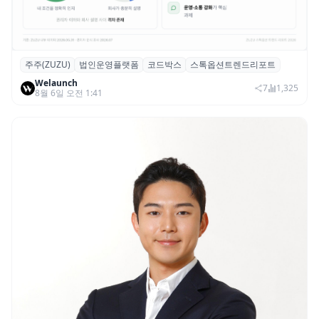
주주(ZUZU)
법인운영플랫폼
코드박스
스톡옵션트렌드리포트
스톡옵션 취소율 2년 만에 18.2%→31.3%…
Welaunch
권리 발생 즉시 행사 비중도 급증
7
1,325
8월 6일 오전 1:41