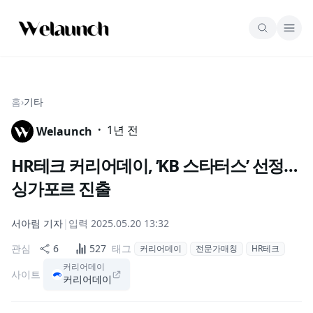
홈
›
기타
·
1년 전
Welaunch
HR테크 커리어데이, ’KB 스타터스’ 선정…
싱가포르 진출
서아림
기자
|
입력
2025.05.20 13:32
관심
6
527
태그
커리어데이
전문가매칭
HR테크
커리어데이
사이트
커리어데이