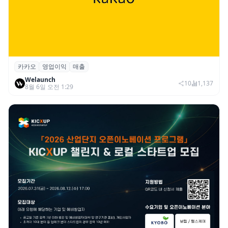
카카오
영업이익
매출
카카오, 2026년 2분기 매출 2조985억·영업
Welaunch
이익 2770억…역대 분기 최대
10
1,137
8월 6일 오전 1:29