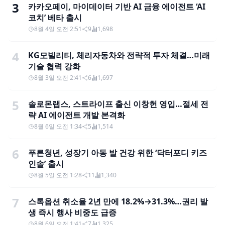
3
카카오페이, 마이데이터 기반 AI 금융 에이전트 ‘AI
코치’ 베타 출시
8월 4일 오전 2:51
9
1,698
4
KG모빌리티, 체리자동차와 전략적 투자 체결…미래
기술 협력 강화
8월 3일 오전 2:41
6
1,697
5
솔로몬랩스, 스트라이프 출신 이창헌 영입…절세 전
략 AI 에이전트 개발 본격화
8월 6일 오전 1:34
5
1,514
6
푸른청년, 성장기 아동 발 건강 위한 ‘닥터포디 키즈
인솔’ 출시
8월 5일 오전 1:28
11
1,340
7
스톡옵션 취소율 2년 만에 18.2%→31.3%…권리 발
생 즉시 행사 비중도 급증
8월 6일 오전 1:41
7
1,325