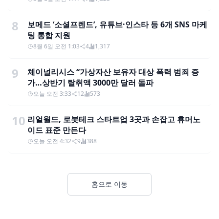
8
보메드 ‘소셜프렌드’, 유튜브·인스타 등 6개 SNS 마케
팅 통합 지원
8월 6일 오전 1:03
4
1,317
9
체이널리시스 “가상자산 보유자 대상 폭력 범죄 증
가…상반기 탈취액 3000만 달러 돌파
오늘 오전 3:33
12
573
10
리얼월드, 로봇테크 스타트업 3곳과 손잡고 휴머노
이드 표준 만든다
오늘 오전 4:32
9
388
홈으로 이동