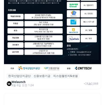
한국산업단지공단
신용보증기금
킥스업챌린지&로컬
산단공·신보, 2026 ‘킥스업 챌린지&로컬’ 참
Welaunch
여 스타트업 모집
8
2,068
8월 6일 오전 1:24