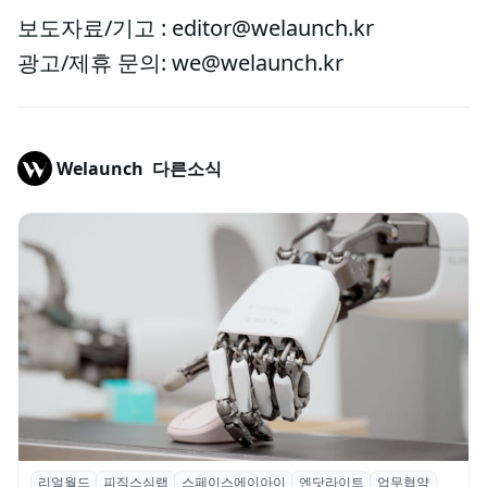
보도자료/기고 : editor@welaunch.kr
광고/제휴 문의: we@welaunch.kr
Welaunch
다른소식
리얼월드
피직스심랩
스페이스에이아이
엔닷라이트
업무협약