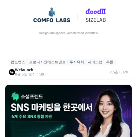
컴포랩스
프로디지인베스트먼트
투자유치
사이즈랩
두들
컴포랩스, 프로디지인베스트먼트로부터 시
Welaunch
드 투자 유치
5
1,320
8월 6일 오전 1:08