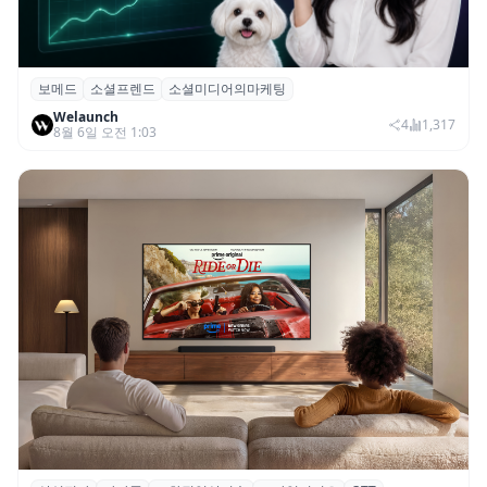
보메드
소셜프렌드
소셜미디어의마케팅
보메드 ‘소셜프렌드’, 유튜브·인스타 등 6개
Welaunch
SNS 마케팅 통합 지원
4
1,317
8월 6일 오전 1:03