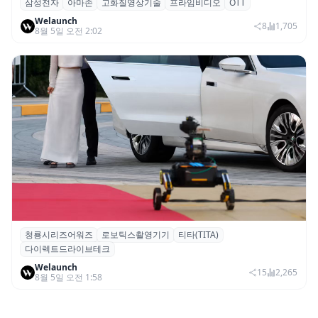
삼성전자
아마존
고화질영상기술
프라임비디오
OTT
삼성전자·아마존, 프라임 비디오에 ‘HDR10+
Welaunch
어드밴스드’ 적용
8
1,705
8월 5일 오전 2:02
청룡시리즈어워즈
로보틱스촬영기기
티타(TITA)
청룡시리즈어워즈 레드카펫에 등장한 바퀴
다이렉트드라이브테크
형 이족 보행 로봇 ‘티타(TITA)’
Welaunch
15
2,265
8월 5일 오전 1:58