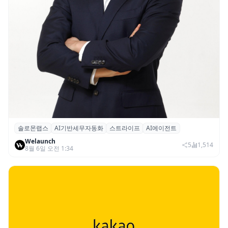
솔로몬랩스
AI기반세무자동화
스트라이프
AI에이전트
솔로몬랩스, 스트라이프 출신 이창헌 영입…
Welaunch
절세 전략 AI 에이전트 개발 본격화
5
1,514
8월 6일 오전 1:34