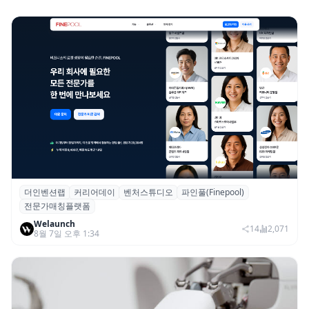
더인벤션랩
커리어데이
벤처스튜디오
파인풀(Finepool)
더인벤션랩·커리어데이, 스타트업 전문가 매
전문가매칭플랫폼
칭 플랫폼 ‘파인풀’ 출시
Welaunch
14
2,071
8월 7일 오후 1:34