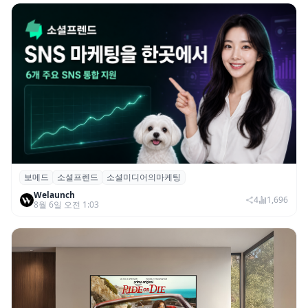
보메드
소셜프렌드
소셜미디어의마케팅
보메드 ‘소셜프렌드’, 유튜브·인스타 등 6개
Welaunch
SNS 마케팅 통합 지원
4
1,696
8월 6일 오전 1:03