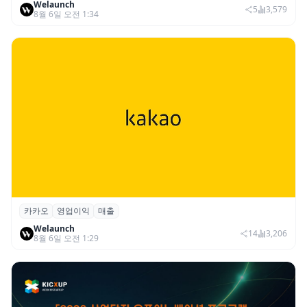
Welaunch
절세 전략 AI 에이전트 개발 본격화
5
3,579
8월 6일 오전 1:34
카카오
영업이익
매출
카카오, 2026년 2분기 매출 2조985억·영업
Welaunch
이익 2770억…역대 분기 최대
14
3,206
8월 6일 오전 1:29