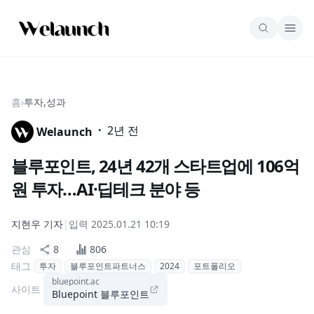
홈
›
투자,성과
·
2년 전
Welaunch
블루포인트, 24년 42개 스타트업에 106억
원 투자…AI·딥테크 분야 등
지현우
기자
|
입력
2025.01.21 10:19
관심
8
806
태그
투자
블루포인트파트너스
2024
포트폴리오
bluepoint.ac
사이트
Bluepoint 블루포인트