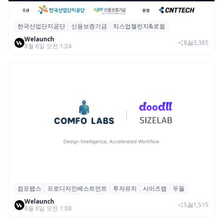
한국산업단지공단
신용보증기금
킥스업챌린지&로컬
산단공·신보, 2026 ‘킥스업 챌린지&로컬’ 참
Welaunch
여 스타트업 모집
8
3,385
8월 6일 오전 1:24
컴포랩스
프로디지인베스트먼트
투자유치
사이즈랩
두들
컴포랩스, 프로디지인베스트먼트로부터 시
Welaunch
드 투자 유치
5
1,515
8월 6일 오전 1:08