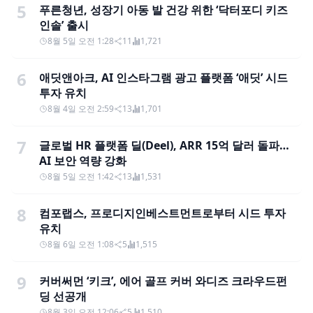
5
푸른청년, 성장기 아동 발 건강 위한 ‘닥터포디 키즈
인솔’ 출시
8월 5일 오전 1:28
11
1,721
6
애딧앤아크, AI 인스타그램 광고 플랫폼 ‘애딧’ 시드
투자 유치
8월 4일 오전 2:59
13
1,701
7
글로벌 HR 플랫폼 딜(Deel), ARR 15억 달러 돌파…
AI 보안 역량 강화
8월 5일 오전 1:42
13
1,531
8
컴포랩스, 프로디지인베스트먼트로부터 시드 투자
유치
8월 6일 오전 1:08
5
1,515
9
커버써먼 ‘키크’, 에어 골프 커버 와디즈 크라우드펀
딩 선공개
8월 3일 오전 12:06
5
1,510