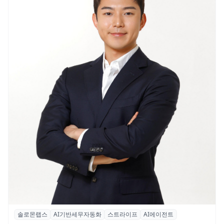
솔로몬랩스
AI기반세무자동화
스트라이프
AI에이전트
솔로몬랩스, 스트라이프 출신 이창헌 영입…