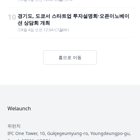
10
경기도, 도쿄서 스타트업 투자설명회·오픈이노베이
션 상담회 개최
8월 4일 오전 12:34
7
961
홈으로 이동
Footer
Welaunch
위런치
IFC One Tower, 10, Gukjegeumyung-ro, Youngdeungpo-gu,