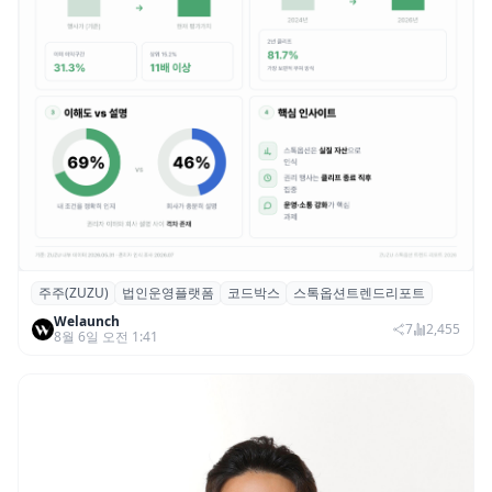
주주(ZUZU)
법인운영플랫폼
코드박스
스톡옵션트렌드리포트
스톡옵션 취소율 2년 만에 18.2%→31.3%…
Welaunch
권리 발생 즉시 행사 비중도 급증
7
2,455
8월 6일 오전 1:41