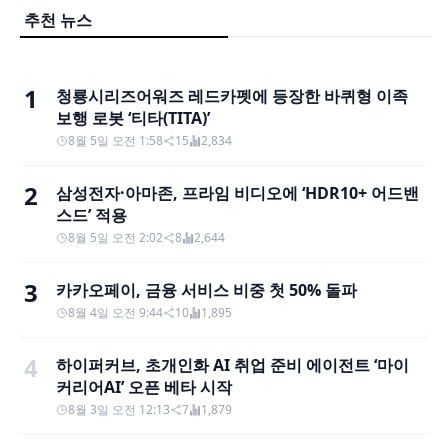
추천 뉴스
1
청룡시리즈어워즈 레드카펫에 등장한 바퀴형 이족
보행 로봇 ‘티타(TITA)’
8월 5일 오전 1:58
15
2,834
2
삼성전자·아마존, 프라임 비디오에 ‘HDR10+ 어드밴
스드’ 적용
8월 5일 오전 2:02
8
2,644
3
카카오페이, 금융 서비스 비중 첫 50% 돌파
8월 4일 오전 9:44
10
1,895
4
하이퍼커브, 초개인화 AI 취업 준비 에이전트 ‘마이
커리어AI’ 오픈 베타 시작
8월 3일 오전 12:13
7
1,879