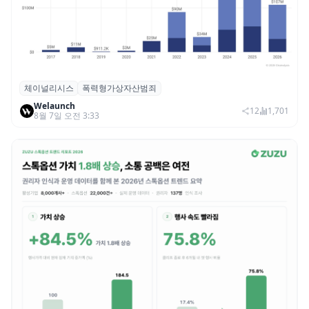
체이널리시스
폭력형가상자산범죄
체이널리시스 “가상자산 보유자 대상 폭력
Welaunch
범죄 증가…상반기 탈취액 3000만 달러 돌파
12
1,701
8월 7일 오전 3:33