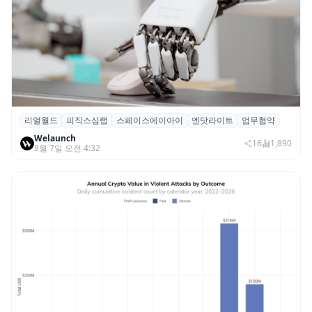
리얼월드
피직스심랩
스페이스에이아이
엔닷라이트
업무협약
리얼월드, 로봇테크 스타트업 3곳과 손잡고
Welaunch
휴머노이드 표준 만든다
16
1,890
8월 7일 오전 4:32