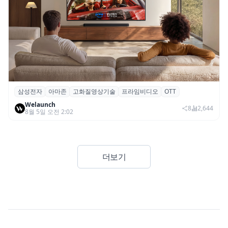
삼성전자
아마존
고화질영상기술
프라임비디오
OTT
삼성전자·아마존, 프라임 비디오에 ‘HDR10+
Welaunch
어드밴스드’ 적용
8
2,644
8월 5일 오전 2:02
더보기