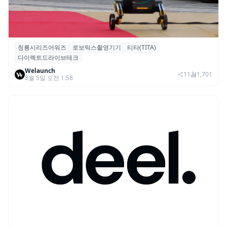
청룡시리즈어워즈
로보틱스촬영기기
티타(TITA)
청룡시리즈어워즈 레드카펫에 등장한 바퀴
다이렉트드라이브테크
형 이족 보행 로봇 ‘티타(TITA)’
Welaunch
11
1,701
8월 5일 오전 1:58