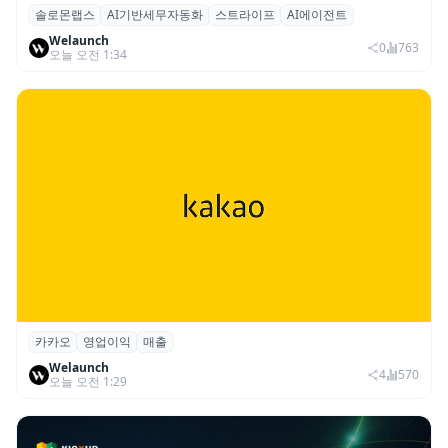
솔로몬랩스
AI기반세무자동화
스트라이프
AI에이전트
솔로몬랩스, 스트라이프 출신 이창헌 영입…
Welaunch
절세 전략 AI 에이전트 개발 본격화
0
763
오늘 오전 1:34
카카오
영업이익
매출
카카오, 2026년 2분기 매출 2조985억·영업
Welaunch
이익 2770억…역대 분기 최대
4
570
오늘 오전 1:29