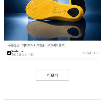
푸른청년
닥터포디키즈인솔
풋케어브랜드
푸른청년, 성장기 아동 발 건강 위한 ‘닥터포
Welaunch
디 키즈 인솔’ 출시
11
1,338
8월 5일 오전 1:28
더보기