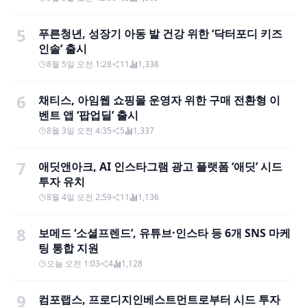
5
푸른청년, 성장기 아동 발 건강 위한 ‘닥터포디 키즈
인솔’ 출시
8월 5일 오전 1:28
11
1,338
6
채티스, 아임웹 쇼핑몰 운영자 위한 구매 전환형 이
벤트 앱 ‘팝업딜’ 출시
8월 3일 오전 4:35
5
1,337
7
애딧앤아크, AI 인스타그램 광고 플랫폼 ‘애딧’ 시드
투자 유치
8월 4일 오전 2:59
11
1,136
8
보메드 ‘소셜프렌드’, 유튜브·인스타 등 6개 SNS 마케
팅 통합 지원
오늘 오전 1:03
4
1,128
9
컴포랩스, 프로디지인베스트먼트로부터 시드 투자