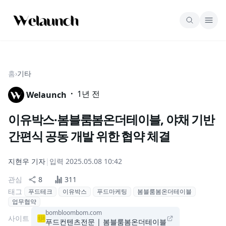
홈
›
기타
·
1년 전
Welaunch
이유박스∙봄블룸봄온더테이블, 야채 기반
간편식 공동 개발 위한 협약 체결
지현우
기자
|
입력
2025.05.08 10:42
관심
8
311
태그
푸드테크
이유박스
푸드마케팅
봄블룸봄온더테이블
업무협약
bombloombom.com
사이트
푸드컨텐츠전문 | 봄블룸봄온더테이블