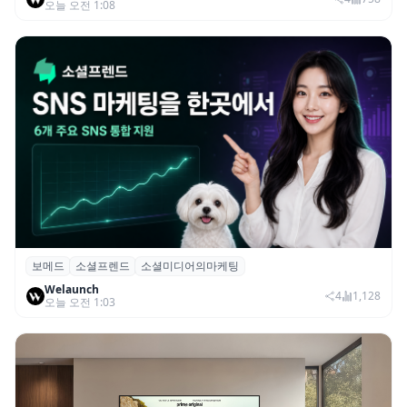
오늘 오전 1:08
보메드
소셜프렌드
소셜미디어의마케팅
보메드 ‘소셜프렌드’, 유튜브·인스타 등 6개
Welaunch
SNS 마케팅 통합 지원
4
1,128
오늘 오전 1:03