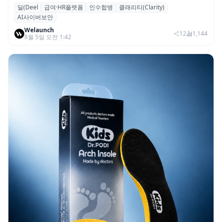
딜(Deel
급여·HR플랫폼
인수합병
클래리티(Clarity)
글로벌 HR 플랫폼 딜(Deel), ARR 15억 달러
AI사이버보안
돌파…AI 보안 역량 강화
Welaunch
12
1,144
8월 5일 오전 1:42