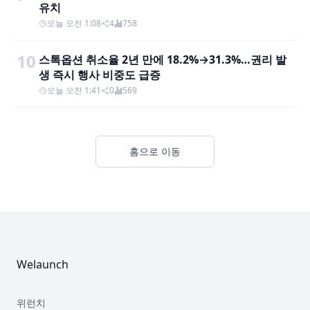
유치
오늘 오전 1:08
4
758
10
스톡옵션 취소율 2년 만에 18.2%→31.3%…권리 발
생 즉시 행사 비중도 급증
오늘 오전 1:41
0
569
홈으로 이동
Footer
Welaunch
위런치