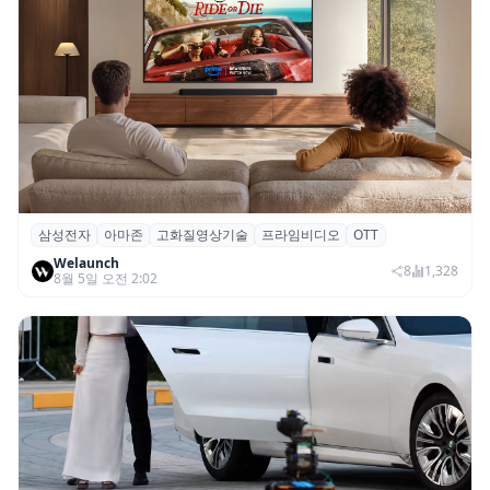
삼성전자
아마존
고화질영상기술
프라임비디오
OTT
삼성전자·아마존, 프라임 비디오에 ‘HDR10+
Welaunch
어드밴스드’ 적용
8
1,328
8월 5일 오전 2:02