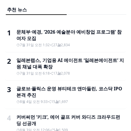
추천 뉴스
1
문체부·예경, ‘2026 예술분야 예비창업 프로그램’ 참
여자 모집
7월 31일 오전 1:32
27
2,834
2
일레븐랩스, 기업용 AI 에이전트 ‘일레븐에이전트’ 지
원 채널 대폭 확장
7월 31일 오전 6:18
17
2,078
3
글로브∙플릭스 운영 뷰티테크 앤마들린, 코스닥 IPO
본격 추진
8월 4일 오전 9:33
15
1,697
4
커버써먼 ‘키크’, 에어 골프 커버 와디즈 크라우드펀
딩 선공개
8월 3일 오전 12:06
5
1,509