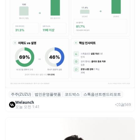
주주(ZUZU)
법인운영플랫폼
코드박스
스톡옵션트렌드리포트
스톡옵션 취소율 2년 만에 18.2%→31.3%…
Welaunch
권리 발생 즉시 행사 비중도 급증
0
569
오늘 오전 1:41