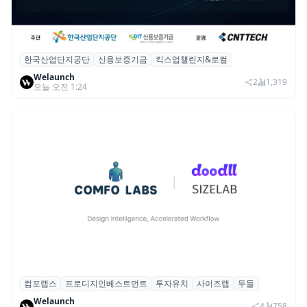
한국산업단지공단
신용보증기금
킥스업챌린지&로컬
산단공·신보, 2026 ‘킥스업 챌린지&로컬’ 참
Welaunch
여 스타트업 모집
2
1,319
오늘 오전 1:24
컴포랩스
프로디지인베스트먼트
투자유치
사이즈랩
두들
컴포랩스, 프로디지인베스트먼트로부터 시
Welaunch
드 투자 유치
4
758