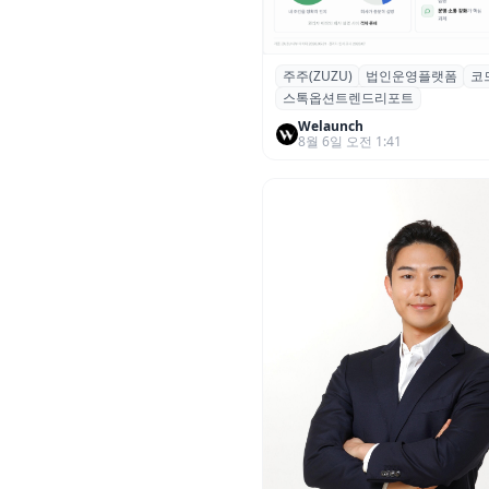
주주(ZUZU)
법인운영플랫폼
코
스톡옵션 취소율 2년 만에
스톡옵션트렌드리포트
18.2%→31.3%…권리 발생 즉
중도 급증
Welaunch
8월 6일 오전 1:41