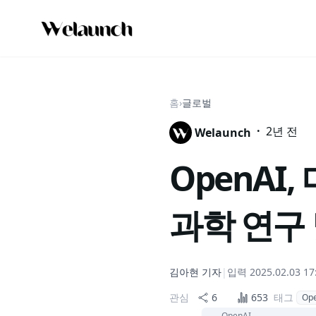
홈
›
글로벌
·
2년 전
Welaunch
OpenAI
과학 연구 
김아현
기자
|
입력
2025.02.03 17
관심
6
653
태그
Op
OpenAI