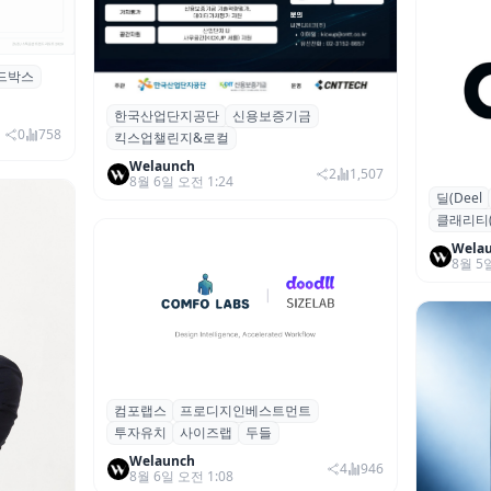
드박스
시 행사 비
한국산업단지공단
신용보증기금
산단공·신보, 2026 ‘킥스업 챌린지&로컬’
0
758
킥스업챌린지&로컬
참여 스타트업 모집
Welaunch
2
1,507
8월 6일 오전 1:24
딜(Deel
글로벌 HR
클래리티(Cl
달러 돌파
Wela
8월 5
컴포랩스
프로디지인베스트먼트
컴포랩스, 프로디지인베스트먼트로부터
투자유치
사이즈랩
두들
시드 투자 유치
Welaunch
4
946
8월 6일 오전 1:08