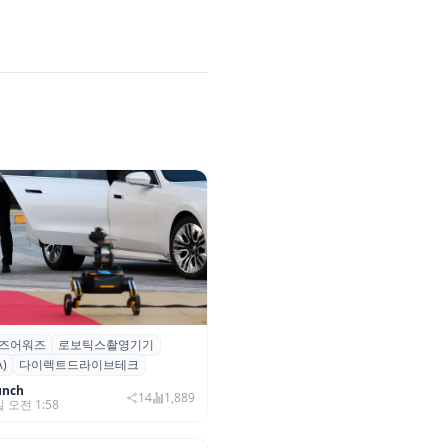
즈어워즈
로보틱스촬영기기
즈어워즈 레드카펫에 등장한 바
)
다이렉트드라이브테크
보행 로봇 ‘티타(TITA)’
unch
14
1,889
일 오전 1:58