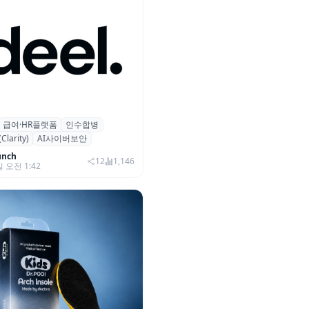
급여·HR플랫폼
인수합병
 플랫폼 딜(Deel), ARR 15억
arity)
AI사이버보안
…AI 보안 역량 강화
unch
12
1,146
일 오전 1:42