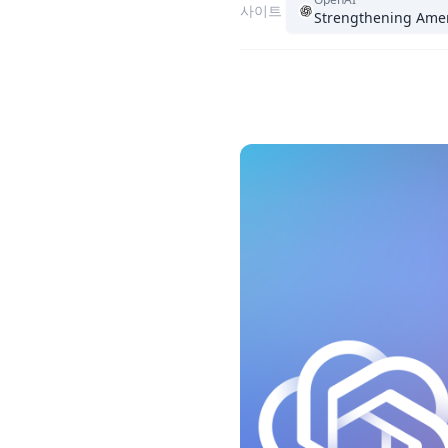
사이트
Strengthening Ameri