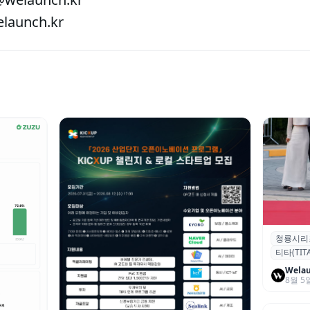
aunch.kr
청룡시리
청룡시리
티타(TITA
퀴형 이족 
Wela
8월 5