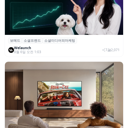
보메드
소셜프렌드
소셜미디어의마케팅
보메드 ‘소셜프렌드’, 유튜브·인스타 등 6개
Welaunch
SNS 마케팅 통합 지원
7
2,071
8월 6일 오전 1:03