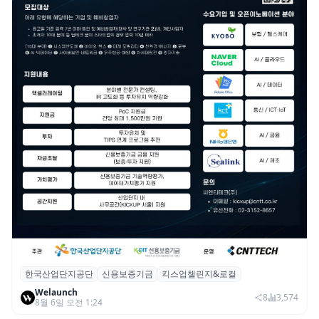
한국산업단지공단
신용보증기금
킥스업챌린지&로컬
산단공·신보, 2026 ‘킥스업 챌린지&로컬’ 참
Welaunch
여 스타트업 모집
8
3,574
8월 6일 오전 1:24