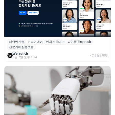
더인벤션랩
커리어데이
벤처스튜디오
파인풀(Finepool)
더인벤션랩·커리어데이, 스타트업 전문가 매
전문가매칭플랫폼
칭 플랫폼 ‘파인풀’ 출시
Welaunch
18
3,008
8월 7일 오후 1:34