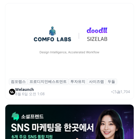
컴포랩스
프로디지인베스트먼트
투자유치
사이즈랩
두들
컴포랩스, 프로디지인베스트먼트로부터 시
Welaunch
드 투자 유치
5
1,704
8월 6일 오전 1:08