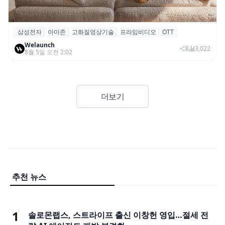
삼성전자
아마존
고화질영상기술
프라임비디오
OTT
삼성전자·아마존, 프라임 비디오에 ‘HDR10+
Welaunch
어드밴스드’ 적용
8
3,022
8월 5일 오전 2:02
더보기
추천 뉴스
1
솔로몬랩스, 스트라이프 출신 이창헌 영입…절세 전