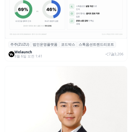
주주(ZUZU)
법인운영플랫폼
코드박스
스톡옵션트렌드리포트
스톡옵션 취소율 2년 만에 18.2%→31.3%…
Welaunch
권리 발생 즉시 행사 비중도 급증
7
3,206
8월 6일 오전 1:41