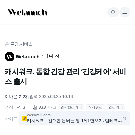
홈
›
론칭,서비스
·
1년 전
Welaunch
캐시워크, 통합 건강 관리 ‘건강케어’ 서비
스 출시
이나은
기자
|
입력
2025.03.25 10:13
관심
3
333
태그
넛지헬스케어
캐시워크
건강케어
cashwalk.com
사이트
캐시워크 - 걸으면 돈버는 앱 1위! 만보기, 앱테크, 현금