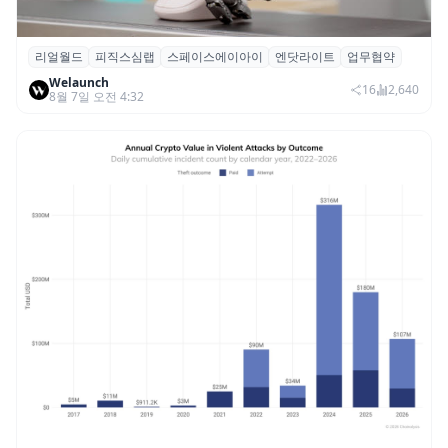
리얼월드
피직스심랩
스페이스에이아이
엔닷라이트
업무협약
리얼월드, 로봇테크 스타트업 3곳과 손잡고
Welaunch
휴머노이드 표준 만든다
16
2,640
8월 7일 오전 4:32