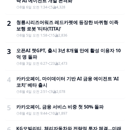
략 AI 에이전트 개발 본격화
8월 6일 오전 1:34
5
4,328
2
청룡시리즈어워즈 레드카펫에 등장한 바퀴형 이족
보행 로봇 ‘티타(TITA)’
8월 5일 오전 1:58
15
2,836
3
오픈AI 챗GPT, 출시 3년 8개월 만에 활성 이용자 10
억 명 돌파
8월 3일 오전 6:27
23
2,473
4
카카오페이, 마이데이터 기반 AI 금융 에이전트 ‘AI
코치’ 베타 출시
8월 4일 오전 2:51
9
2,078
5
카카오페이, 금융 서비스 비중 첫 50% 돌파
8월 4일 오전 9:44
10
1,897
6
KG모빌리티, 체리자동차와 전략적 투자 체결…미래