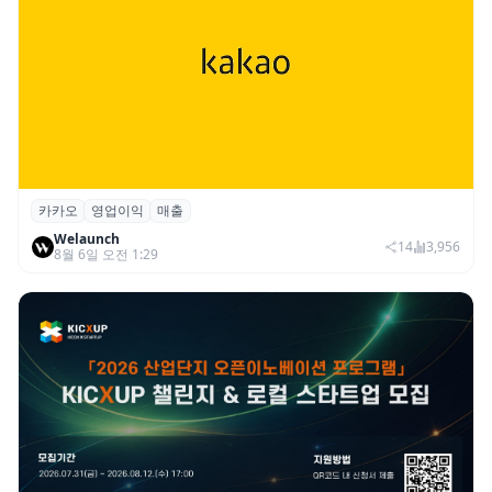
카카오
영업이익
매출
카카오, 2026년 2분기 매출 2조985억·영업
Welaunch
이익 2770억…역대 분기 최대
14
3,956
8월 6일 오전 1:29