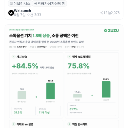
체이널리시스
폭력형가상자산범죄
체이널리시스 “가상자산 보유자 대상 폭력
Welaunch
범죄 증가…상반기 탈취액 3000만 달러 돌파
12
2,078
8월 7일 오전 3:33