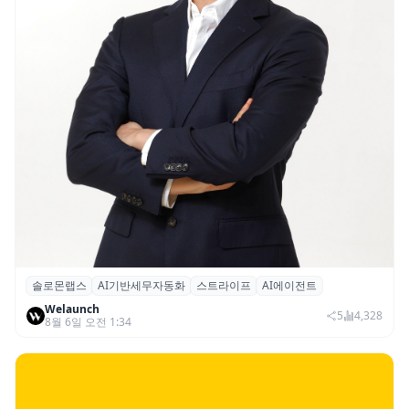
솔로몬랩스
AI기반세무자동화
스트라이프
AI에이전트
솔로몬랩스, 스트라이프 출신 이창헌 영입…
Welaunch
절세 전략 AI 에이전트 개발 본격화
5
4,328
8월 6일 오전 1:34