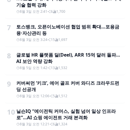
기술 협력 강화
8월 3일 오전 2:41
6
1,700
7
토스뱅크, 오픈이노베이션 협업 범위 확대…포용금
융·자산관리 등
8월 3일 오전 3:24
15
1,697
8
글로벌 HR 플랫폼 딜(Deel), ARR 15억 달러 돌파…
AI 보안 역량 강화
8월 5일 오전 1:42
13
1,532
9
커버써먼 ‘키크’, 에어 골프 커버 와디즈 크라우드펀
딩 선공개
8월 3일 오전 12:06
5
1,512
10
닐슨IQ “에이전틱 커머스, 실험 넘어 일상 인프라
로”…AI 쇼핑 에이전트 거래 본격화
8월 3일 오전 12:21
6
1,324