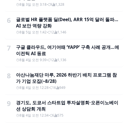
8월 3일 오전 3:18
9
1,328
6
글로벌 HR 플랫폼 딜(Deel), ARR 15억 달러 돌파…
AI 보안 역량 강화
8월 5일 오전 1:42
12
1,146
7
구글 클라우드, 여기어때 ‘YAPP’ 구축 사례 공개…에
이전틱 AI 동료
8월 4일 오전 9:39
12
1,136
8
아산나눔재단 마루, 2026 하반기 배치 프로그램 참
가 기업 모집(~8/28)
8월 4일 오전 12:28
16
949
9
경기도, 도쿄서 스타트업 투자설명회·오픈이노베이
션 상담회 개최
8월 4일 오전 12:34
6
575