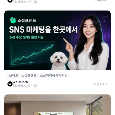
8월 6일 오전 1:08
보메드
소셜프렌드
소셜미디어의마케팅
보메드 ‘소셜프렌드’, 유튜브·인스타 등 6개
Welaunch
SNS 마케팅 통합 지원
4
1,316
8월 6일 오전 1:03