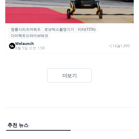
청룡시리즈어워즈
로보틱스촬영기기
티타(TITA)
청룡시리즈어워즈 레드카펫에 등장한 바퀴
다이렉트드라이브테크
형 이족 보행 로봇 ‘티타(TITA)’
Welaunch
14
1,890
8월 5일 오전 1:58
더보기
추천 뉴스