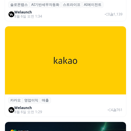
솔로몬랩스
AI기반세무자동화
스트라이프
AI에이전트
솔로몬랩스, 스트라이프 출신 이창헌 영입…
Welaunch
절세 전략 AI 에이전트 개발 본격화
0
1,139
8월 6일 오전 1:34
카카오
영업이익
매출
카카오, 2026년 2분기 매출 2조985억·영업
Welaunch
이익 2770억…역대 분기 최대
4
761
8월 6일 오전 1:29