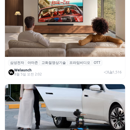
삼성전자
아마존
고화질영상기술
프라임비디오
OTT
삼성전자·아마존, 프라임 비디오에 ‘HDR10+
Welaunch
어드밴스드’ 적용
8
1,516
8월 5일 오전 2:02