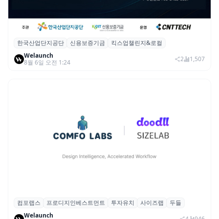
한국산업단지공단
신용보증기금
킥스업챌린지&로컬
산단공·신보, 2026 ‘킥스업 챌린지&로컬’ 참
Welaunch
여 스타트업 모집
2
1,507
8월 6일 오전 1:24
컴포랩스
프로디지인베스트먼트
투자유치
사이즈랩
두들
컴포랩스, 프로디지인베스트먼트로부터 시
Welaunch
드 투자 유치
4
946