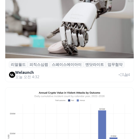
리얼월드
피직스심랩
스페이스에이아이
엔닷라이트
업무협약
리얼월드, 로봇테크 스타트업 3곳과 손잡고
Welaunch
휴머노이드 표준 만든다
0
4
오늘 오전 4:32