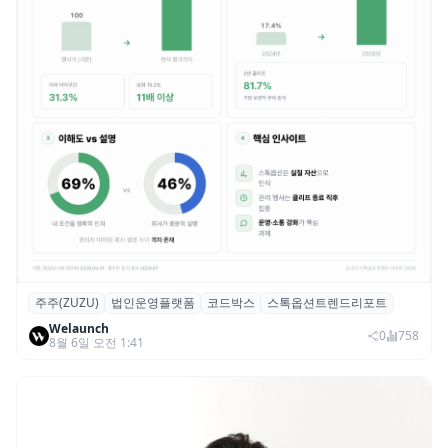
주주(ZUZU)
법인운영플랫폼
코드박스
스톡옵션트렌드리포트
스톡옵션 취소율 2년 만에 18.2%→31.3%…
Welaunch
권리 발생 즉시 행사 비중도 급증
0
758
8월 6일 오전 1:41