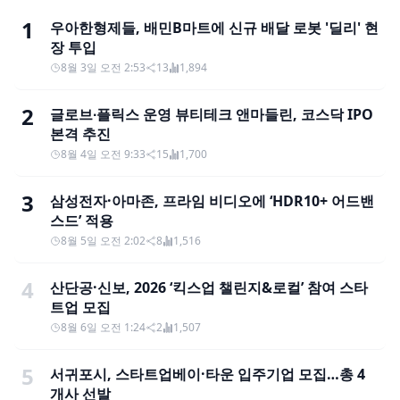
1
우아한형제들, 배민B마트에 신규 배달 로봇 '딜리' 현
장 투입
8월 3일 오전 2:53
13
1,894
2
글로브∙플릭스 운영 뷰티테크 앤마들린, 코스닥 IPO
본격 추진
8월 4일 오전 9:33
15
1,700
3
삼성전자·아마존, 프라임 비디오에 ‘HDR10+ 어드밴
스드’ 적용
8월 5일 오전 2:02
8
1,516
4
산단공·신보, 2026 ‘킥스업 챌린지&로컬’ 참여 스타
트업 모집
8월 6일 오전 1:24
2
1,507
5
서귀포시, 스타트업베이·타운 입주기업 모집…총 4
개사 선발