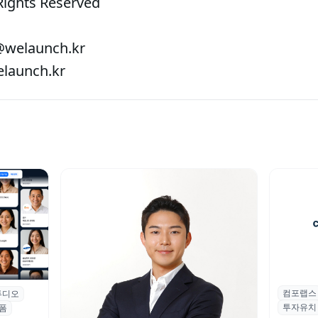
Rights Reserved
welaunch.kr
aunch.kr
컴포랩스
컴포랩스
튜디오
업 전문
투자유치
시드 투
폼