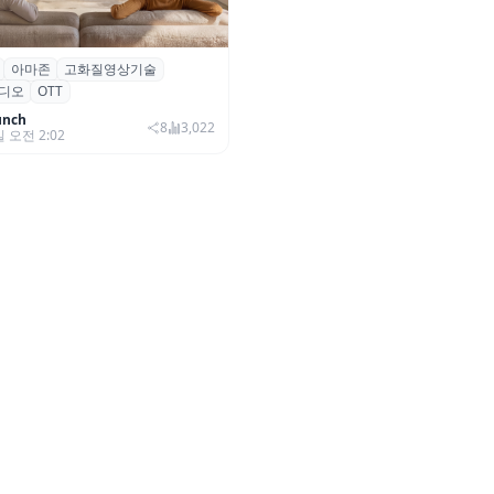
아마존
고화질영상기술
·아마존, 프라임 비디오에
디오
OTT
0+ 어드밴스드’ 적용
unch
8
3,022
일 오전 2:02