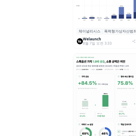
체이널리시스
폭력형가상자산범
체이널리시스 “가상자산 보유자
력 범죄 증가…상반기 탈취액 30
Welaunch
8월 7일 오전 3:33
러 돌파