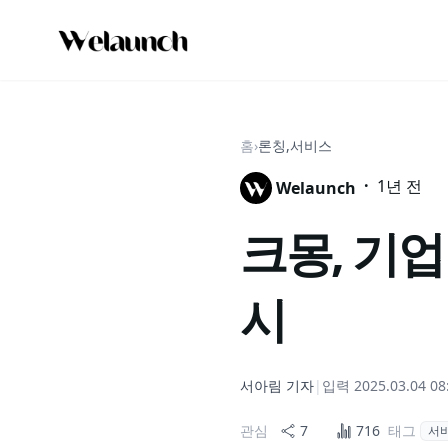
홈
›
론칭,서비스
·
1년 전
Welaunch
크몽, 기업
시
서아림
기자
|
입력
2025.03.04 08
관심
7
716
태그
서