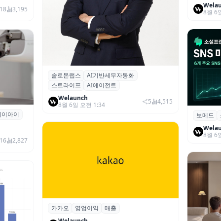
Wela
18
3,195
8월 6
솔로몬랩스
AI기반세무자동화
솔로몬랩스, 스트라이프 출신 이창헌 영
스트라이프
AI에이전트
입…절세 전략 AI 에이전트 개발 본격화
Welaunch
5
4,515
8월 6일 오전 1:34
에이아이
곳과 손
보메드
보메드 ‘
개 SNS
Wela
8월 6
16
2,827
카카오
영업이익
매출
카카오, 2026년 2분기 매출 2조985억·영
업이익 2770억…역대 분기 최대
Welaunch