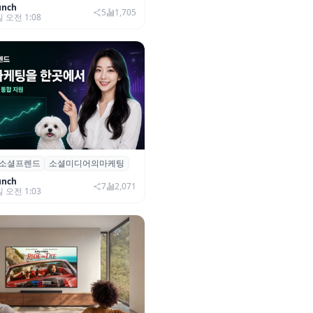
unch
5
1,705
일 오전 1:08
소셜프렌드
소셜미디어의마케팅
소셜프렌드’, 유튜브·인스타 등 6
 마케팅 통합 지원
unch
7
2,071
일 오전 1:03