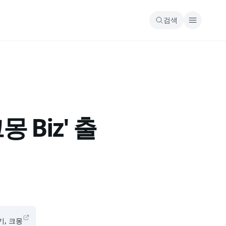
검색
 Biz' 출
기, 크몽