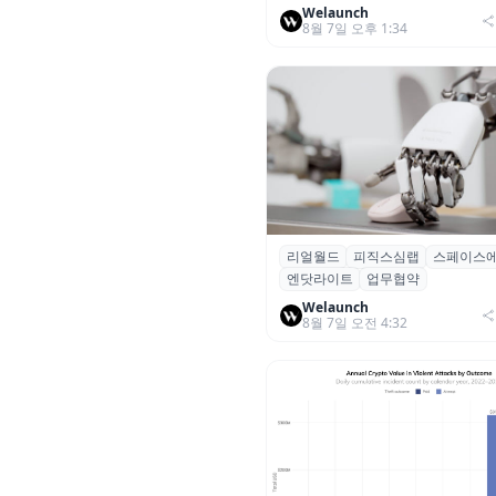
Welaunch
8월 7일 오후 1:34
리얼월드
피직스심랩
스페이스
리얼월드, 로봇테크 스타트업 3
엔닷라이트
업무협약
잡고 휴머노이드 표준 만든다
Welaunch
8월 7일 오전 4:32