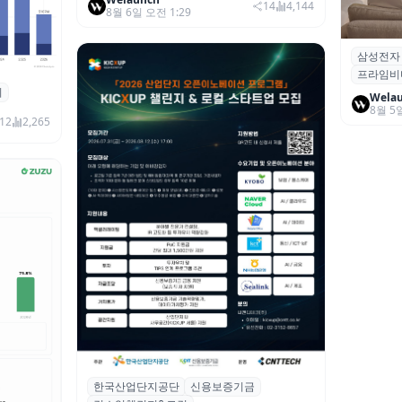
14
4,144
8월 6일 오전 1:29
삼성전자
삼성전자
프라임비
‘HDR1
죄
 대상 폭
Wela
8월 5
00만 달
12
2,265
한국산업단지공단
신용보증기금
산단공·신보, 2026 ‘킥스업 챌린지&로컬’