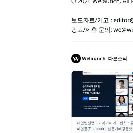
© 2024 Welaunch. All 
보도자료/기고 : editor@
광고/제휴 문의: we@wel
Welaunch
다른소식
더인벤션랩
커리어데이
벤처스
더인벤션랩·커리어데이, 스타트
파인풀(Finepool)
전문가매칭플랫
가 매칭 플랫폼 ‘파인풀’ 출시