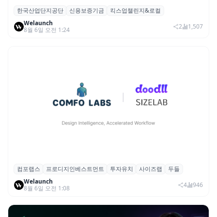
한국산업단지공단
신용보증기금
킥스업챌린지&로컬
산단공·신보, 2026 ‘킥스업 챌린지&로컬’ 참
Welaunch
여 스타트업 모집
2
1,507
8월 6일 오전 1:24
컴포랩스
프로디지인베스트먼트
투자유치
사이즈랩
두들
컴포랩스, 프로디지인베스트먼트로부터 시
Welaunch
드 투자 유치
4
946
8월 6일 오전 1:08