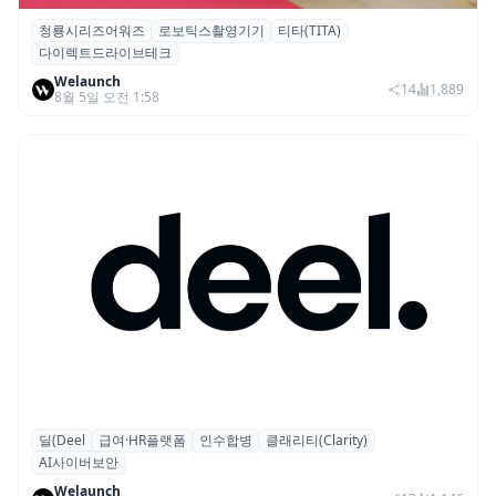
청룡시리즈어워즈
로보틱스촬영기기
티타(TITA)
청룡시리즈어워즈 레드카펫에 등장한 바퀴
다이렉트드라이브테크
형 이족 보행 로봇 ‘티타(TITA)’
Welaunch
14
1,889
8월 5일 오전 1:58
딜(Deel
급여·HR플랫폼
인수합병
클래리티(Clarity)
글로벌 HR 플랫폼 딜(Deel), ARR 15억 달러
AI사이버보안
돌파…AI 보안 역량 강화
Welaunch