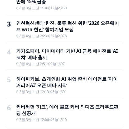
만에 15% 급증
8월 3일 오전 1:10
12
2,260
3
인천혁신센터·한진, 물류 혁신 위한 ‘2026 오픈웨이
브 with 한진’ 참여기업 모집
8월 4일 오전 2:23
27
2,078
4
카카오페이, 마이데이터 기반 AI 금융 에이전트 ‘AI
코치’ 베타 출시
8월 4일 오전 2:51
9
1,697
5
하이퍼커브, 초개인화 AI 취업 준비 에이전트 ‘마이
커리어AI’ 오픈 베타 시작
8월 3일 오전 12:13
6
1,691
6
커버써먼 ‘키크’, 에어 골프 커버 와디즈 크라우드펀
딩 선공개
8월 3일 오전 12:06
5
1,510