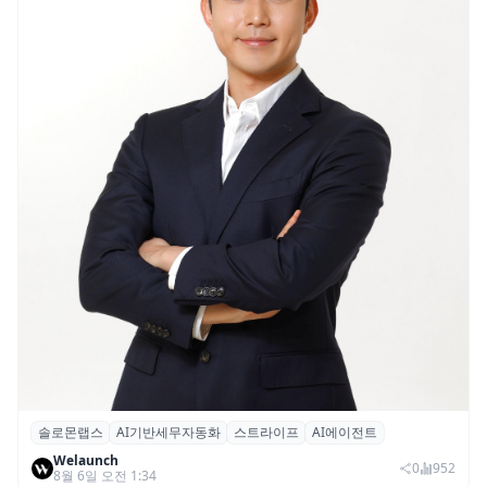
솔로몬랩스
AI기반세무자동화
스트라이프
AI에이전트
솔로몬랩스, 스트라이프 출신 이창헌 영입…
Welaunch
절세 전략 AI 에이전트 개발 본격화
0
952
8월 6일 오전 1:34