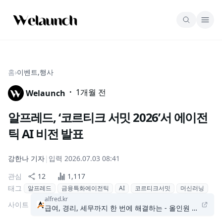
홈
›
이벤트,행사
·
1개월 전
Welaunch
알프레드, ‘코르티크 서밋 2026’서 에이전
틱 AI 비전 발표
강한나
기자
|
입력
2026.07.03 08:41
관심
12
1,117
태그
알프레드
금융특화에이전틱
AI
코르티크서밋
머신러닝
alfred.kr
사이트
급여, 경리, 세무까지 한 번에 해결하는 - 올인원 금융 Sa