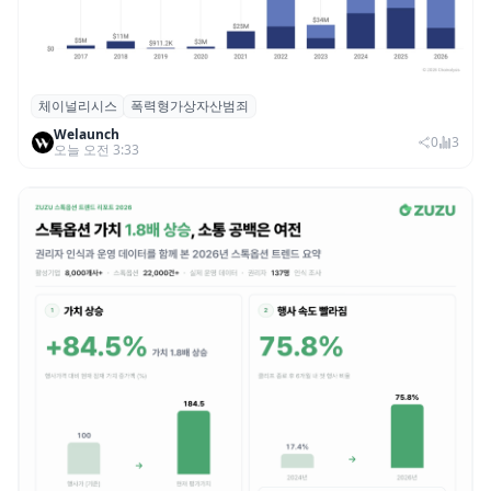
체이널리시스
폭력형가상자산범죄
체이널리시스 “가상자산 보유자 대상 폭력
Welaunch
범죄 증가…상반기 탈취액 3000만 달러 돌파
0
3
오늘 오전 3:33