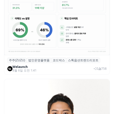
주주(ZUZU)
법인운영플랫폼
코드박스
스톡옵션트렌드리포트
스톡옵션 취소율 2년 만에 18.2%→31.3%…
Welaunch
권리 발생 즉시 행사 비중도 급증
0
758
8월 6일 오전 1:41