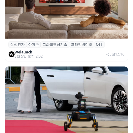
삼성전자
아마존
고화질영상기술
프라임비디오
OTT
삼성전자·아마존, 프라임 비디오에 ‘HDR10+
Welaunch
어드밴스드’ 적용
8
1,516
8월 5일 오전 2:02