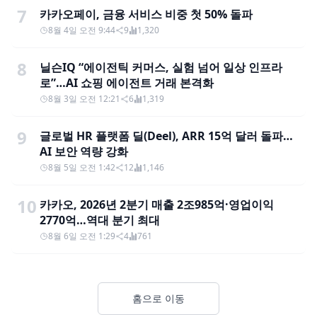
7
카카오페이, 금융 서비스 비중 첫 50% 돌파
8월 4일 오전 9:44
9
1,320
8
닐슨IQ “에이전틱 커머스, 실험 넘어 일상 인프라
로”…AI 쇼핑 에이전트 거래 본격화
8월 3일 오전 12:21
6
1,319
9
글로벌 HR 플랫폼 딜(Deel), ARR 15억 달러 돌파…
AI 보안 역량 강화
8월 5일 오전 1:42
12
1,146
10
카카오, 2026년 2분기 매출 2조985억·영업이익
2770억…역대 분기 최대
8월 6일 오전 1:29
4
761
홈으로 이동