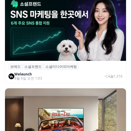
보메드
소셜프렌드
소셜미디어의마케팅
보메드 ‘소셜프렌드’, 유튜브·인스타 등 6개
Welaunch
SNS 마케팅 통합 지원
4
1,316
8월 6일 오전 1:03