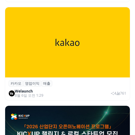
카카오
영업이익
매출
카카오, 2026년 2분기 매출 2조985억·영업
Welaunch
이익 2770억…역대 분기 최대
4
761
8월 6일 오전 1:29