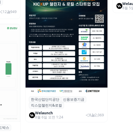
죄
 대상 폭
Wela
8월 5
00만 달
12
949
한국산업단지공단
신용보증기금
산단공·신보, 2026 ‘킥스업 챌린지&로컬’
킥스업챌린지&로컬
참여 스타트업 모집
Welaunch
8
2,069
8월 6일 오전 1:24
드박스