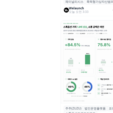
체이널리시스
폭력형가상자산범
체이널리시스 “가상자산 보유자
력 범죄 증가…상반기 탈취액 30
Welaunch
오늘 오전 3:33
러 돌파
주주(ZUZU)
법인운영플랫폼
코
스톡옵션 취소율 2년 만에