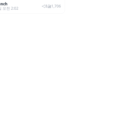
unch
8
1,706
일 오전 2:02