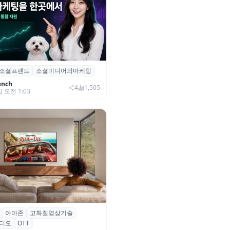
소셜프렌드
소셜미디어의마케팅
소셜프렌드’, 유튜브·인스타 등 6
 마케팅 통합 지원
unch
4
1,505
일 오전 1:03
아마존
고화질영상기술
·아마존, 프라임 비디오에
디오
OTT
0+ 어드밴스드’ 적용