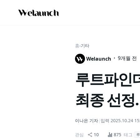
홈
›
기타
·
9개월 전
Welaunch
루트파인더즈
최종 선정
이나은
기자
|
입력
2025.10.24 15
관심
10
875
태그
루