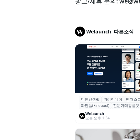
광고/제휴 문의: we@wel
Welaunch
다른소식
더인벤션랩
커리어데이
벤처스
더인벤션랩·커리어데이, 스타트
파인풀(Finepool)
전문가매칭플랫
가 매칭 플랫폼 ‘파인풀’ 출시
Welaunch
오늘 오후 1:34