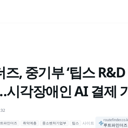
, 중기부 ‘팁스 R&D
…시각장애인 AI 결제 
:32
routefinder.co.k
사이트
트파인더즈
취약계층
중소벤처기업부
팁스
루트파인더즈 R