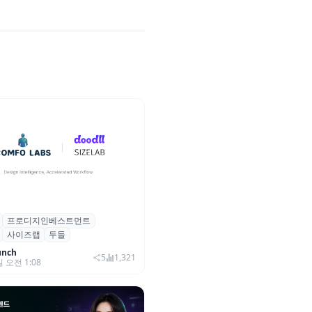
프로디지인베스트먼트
, 프로디지인베스트먼트로부터
사이즈랩
두들
자 유치
unch
5
1,321
일 오전 1:08