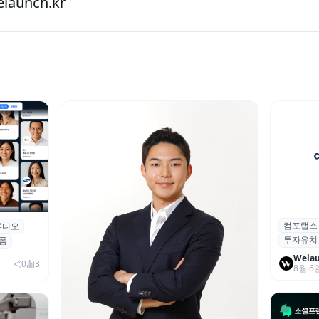
aunch.kr
컴포랩스
컴포랩스
튜디오
업 전문
투자유치
시드 투
폼
Wela
0
3
8월 6