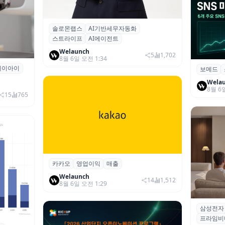
솔로몬랩스
AI기반세무자동화
솔로몬랩스, 스트라이프 출신 이창헌 영
스트라이프
AI에이전트
입…절세 전략 AI 에이전트 개발 본격화
Welaunch
5
1,702
8월 6일 오전 1:34
에이아이
곳과 손
보메드
보메드 ‘
개 SNS
Wela
8월 6
15
765
카카오
영업이익
매출
카카오, 2026년 2분기 매출 2조985억·영
업이익 2770억…역대 분기 최대
Welaunch
14
1,512
8월 6일 오전 1:29
삼성전자
삼성전자
프라임비
‘HDR1