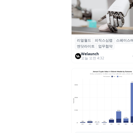
리얼월드
피직스심랩
스페이스
리얼월드, 로봇테크 스타트업 3
엔닷라이트
업무협약
잡고 휴머노이드 표준 만든다
Welaunch
오늘 오전 4:32