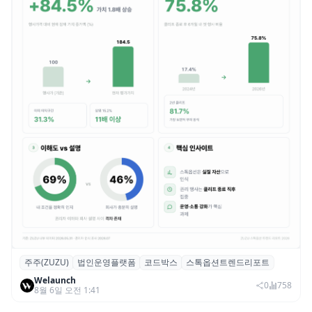
주주(ZUZU)
법인운영플랫폼
코드박스
스톡옵션트렌드리포트
스톡옵션 취소율 2년 만에 18.2%→31.3%…
Welaunch
권리 발생 즉시 행사 비중도 급증
0
758
8월 6일 오전 1:41