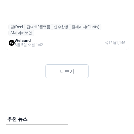
딜(Deel
급여·HR플랫폼
인수합병
클래리티(Clarity)
글로벌 HR 플랫폼 딜(Deel), ARR 15억 달러
AI사이버보안
돌파…AI 보안 역량 강화
Welaunch
12
1,146
8월 5일 오전 1:42
더보기
추천 뉴스