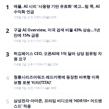
1
애플, AI 시리 '사용량 기반 유료화' 예고…팀 쿡, AI
수익화 언급
8월 2일 오전 3:49
20
2,828
2
구글 AI Overview, 미국 검색 비율 43% 상승…1년
만에 15% 급증
8월 3일 오전 1:10
12
2,260
3
허깅페이스 CEO, 오픈AI에 1억 달러 상당 컴퓨팅 자
원 요구
8월 2일 오후 11:59
11
2,256
4
청룡시리즈어워즈 레드카펫에 등장한 바퀴형 이족
보행 로봇 ‘티타(TITA)’
8월 5일 오전 1:58
14
1,889
5
삼성전자·아마존, 프라임 비디오에 ‘HDR10+ 어드밴
스드’ 적용