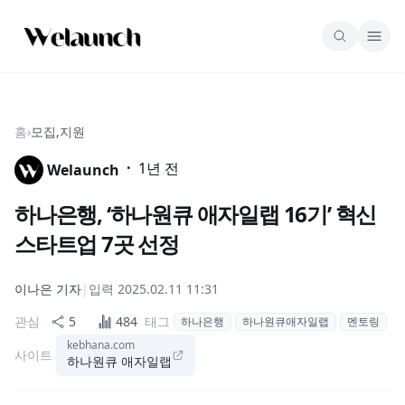
홈
›
모집,지원
·
1년 전
Welaunch
하나은행, ‘하나원큐 애자일랩 16기’ 혁신
스타트업 7곳 선정
이나은
기자
|
입력
2025.02.11 11:31
관심
5
484
태그
하나은행
하나원큐애자일랩
멘토링
kebhana.com
사이트
하나원큐 애자일랩