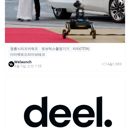
청룡시리즈어워즈
로보틱스촬영기기
티타(TITA)
청룡시리즈어워즈 레드카펫에 등장한 바퀴
다이렉트드라이브테크
형 이족 보행 로봇 ‘티타(TITA)’
Welaunch
14
1,889
8월 5일 오전 1:58