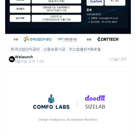
한국산업단지공단
신용보증기금
킥스업챌린지&로컬
산단공·신보, 2026 ‘킥스업 챌린지&로컬’ 참
Welaunch
여 스타트업 모집
2
1,507
8월 6일 오전 1:24