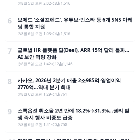
8월 5일 오전 2:02
8
1,516
6
보메드 ‘소셜프렌드’, 유튜브·인스타 등 6개 SNS 마케
팅 통합 지원
8월 6일 오전 1:03
4
1,316
7
글로벌 HR 플랫폼 딜(Deel), ARR 15억 달러 돌파…
AI 보안 역량 강화
8월 5일 오전 1:42
12
1,146
8
카카오, 2026년 2분기 매출 2조985억·영업이익
2770억…역대 분기 최대
8월 6일 오전 1:29
4
761
9
스톡옵션 취소율 2년 만에 18.2%→31.3%…권리 발
생 즉시 행사 비중도 급증
8월 6일 오전 1:41
0
758