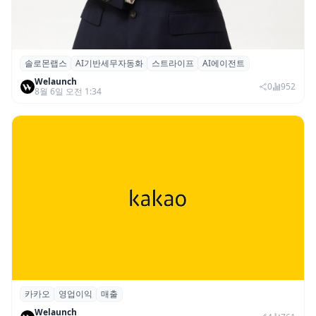
솔로몬랩스
AI기반세무자동화
스트라이프
AI에이전트
솔로몬랩스, 스트라이프 출신 이창헌 영입…
Welaunch
절세 전략 AI 에이전트 개발 본격화
0
952
8월 6일 오전 1:34
카카오
영업이익
매출
카카오, 2026년 2분기 매출 2조985억·영업
Welaunch