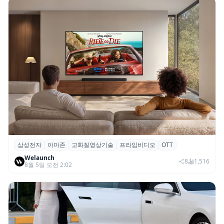
삼성전자
아마존
고화질영상기술
프라임비디오
OTT
삼성전자·아마존, 프라임 비디오에 ‘HDR10+
Welaunch
어드밴스드’ 적용
8
1,516
8월 5일 오전 2:02