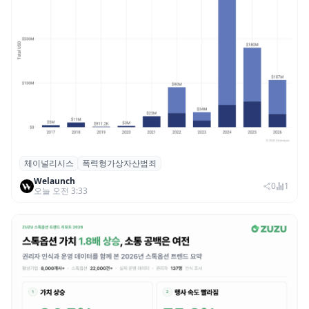
체이널리시스
폭력형가상자산범죄
체이널리시스 “가상자산 보유자 대상 폭력
Welaunch
범죄 증가…상반기 탈취액 3000만 달러 돌파
0
1
오늘 오전 3:33