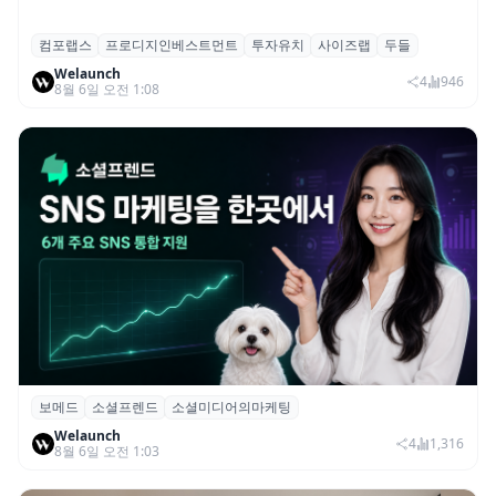
컴포랩스
프로디지인베스트먼트
투자유치
사이즈랩
두들
컴포랩스, 프로디지인베스트먼트로부터 시
Welaunch
드 투자 유치
4
946
8월 6일 오전 1:08
보메드
소셜프렌드
소셜미디어의마케팅
보메드 ‘소셜프렌드’, 유튜브·인스타 등 6개
Welaunch
SNS 마케팅 통합 지원
4
1,316
8월 6일 오전 1:03