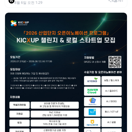
이익 2770억…역대 분기 최대
4
761
8월 6일 오전 1:29