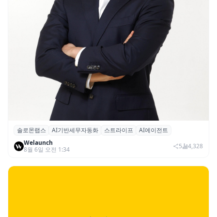
솔로몬랩스
AI기반세무자동화
스트라이프
AI에이전트
솔로몬랩스, 스트라이프 출신 이창헌 영입…
Welaunch
절세 전략 AI 에이전트 개발 본격화
5
4,328
8월 6일 오전 1:34