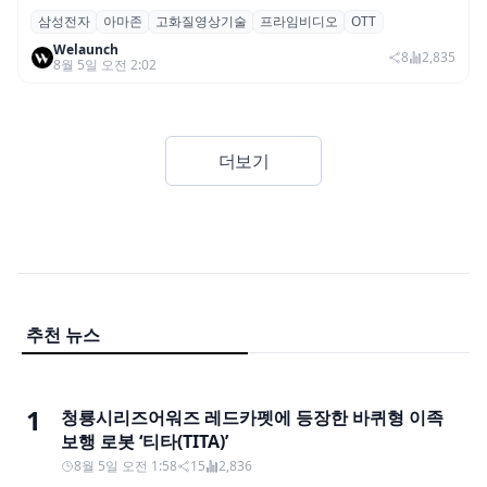
삼성전자
아마존
고화질영상기술
프라임비디오
OTT
삼성전자·아마존, 프라임 비디오에 ‘HDR10+
Welaunch
어드밴스드’ 적용
8
2,835
8월 5일 오전 2:02
더보기
추천 뉴스
1
청룡시리즈어워즈 레드카펫에 등장한 바퀴형 이족
보행 로봇 ‘티타(TITA)’
8월 5일 오전 1:58
15
2,836