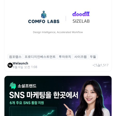
컴포랩스
프로디지인베스트먼트
투자유치
사이즈랩
두들
컴포랩스, 프로디지인베스트먼트로부터 시
Welaunch
드 투자 유치
5
1,517
8월 6일 오전 1:08