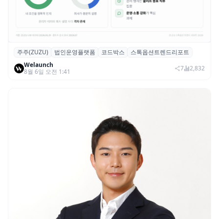
주주(ZUZU)
법인운영플랫폼
코드박스
스톡옵션트렌드리포트
스톡옵션 취소율 2년 만에 18.2%→31.3%…
Welaunch
권리 발생 즉시 행사 비중도 급증
7
2,832
8월 6일 오전 1:41