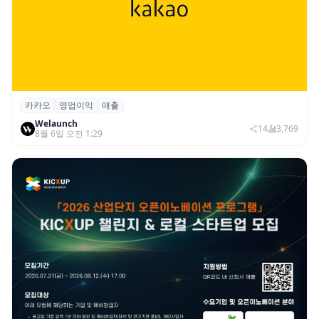
카카오
영업이익
매출
카카오, 2026년 2분기 매출 2조985억·영업
Welaunch
이익 2770억…역대 분기 최대
14
3,769
8월 6일 오전 1:29