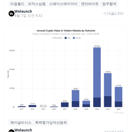
리얼월드
피직스심랩
스페이스에이아이
엔닷라이트
업무협약
리얼월드, 로봇테크 스타트업 3곳과 손잡고
Welaunch
휴머노이드 표준 만든다
16
2,453
8월 7일 오전 4:32
체이널리시스
폭력형가상자산범죄
체이널리시스 “가상자산 보유자 대상 폭력
Welaunch