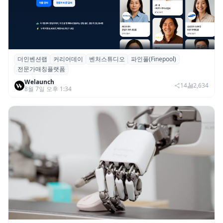
더인벤션랩
커리어데이
벤처스튜디오
파인풀(Finepool)
더인벤션랩·커리어데이, 스타트업 전문가 매
전문가매칭플랫폼
칭 플랫폼 ‘파인풀’ 출시
Welaunch
14
2,634
8월 7일 오후 1:34