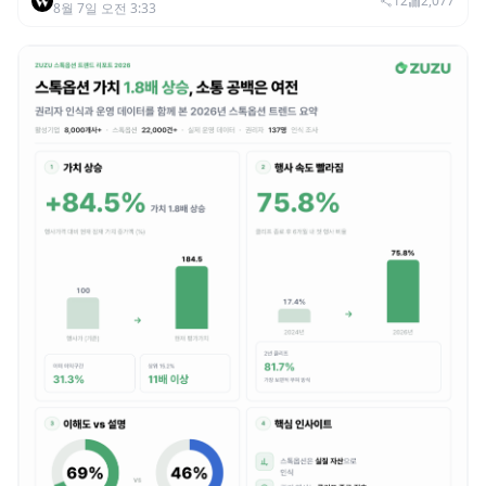
범죄 증가…상반기 탈취액 3000만 달러 돌파
12
2,077
8월 7일 오전 3:33