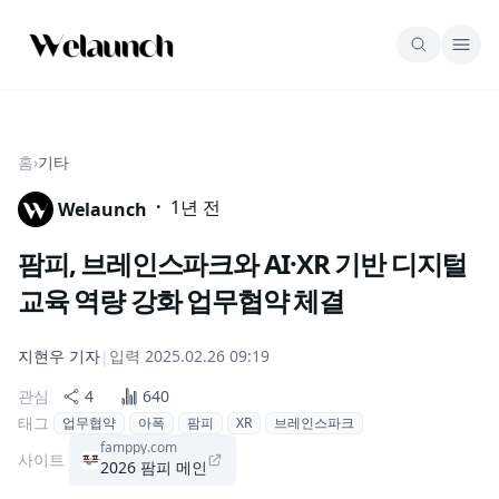
홈
›
기타
·
1년 전
Welaunch
팜피, 브레인스파크와 AI·XR 기반 디지털
교육 역량 강화 업무협약 체결
지현우
기자
|
입력
2025.02.26 09:19
관심
4
640
태그
업무협약
아폭
팜피
XR
브레인스파크
famppy.com
사이트
2026 팜피 메인