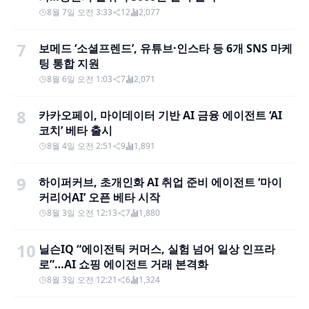
8월 7일 오전 3:33
12
2,077
7
보메드 ‘소셜프렌드’, 유튜브·인스타 등 6개 SNS 마케
팅 통합 지원
8월 6일 오전 1:03
7
2,071
8
카카오페이, 마이데이터 기반 AI 금융 에이전트 ‘AI
코치’ 베타 출시
8월 4일 오전 2:51
9
1,891
9
하이퍼커브, 초개인화 AI 취업 준비 에이전트 ‘마이
커리어AI’ 오픈 베타 시작
8월 3일 오전 12:13
7
1,880
10
닐슨IQ “에이전틱 커머스, 실험 넘어 일상 인프라
로”…AI 쇼핑 에이전트 거래 본격화
8월 3일 오전 12:21
6
1,324