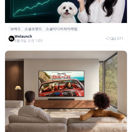
보메드
소셜프렌드
소셜미디어의마케팅
보메드 ‘소셜프렌드’, 유튜브·인스타 등 6개
Welaunch
SNS 마케팅 통합 지원
7
2,071
8월 6일 오전 1:03