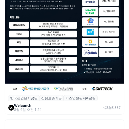
한국산업단지공단
신용보증기금
킥스업챌린지&로컬
산단공·신보, 2026 ‘킥스업 챌린지&로컬’ 참
Welaunch
여 스타트업 모집
8
3,387
8월 6일 오전 1:24