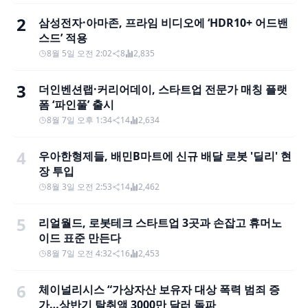
2
삼성전자·아마존, 프라임 비디오에 ‘HDR10+ 어드밴
스드’ 적용
8월 5일 오전 2:02
8
2,835
3
더인벤션랩·커리어데이, 스타트업 전문가 매칭 플랫
폼 ‘파인풀’ 출시
8월 7일 오후 1:34
14
2,634
4
우아한형제들, 배민B마트에 신규 배달 로봇 '딜리' 현
장 투입
8월 3일 오전 2:53
14
2,462
5
리얼월드, 로봇테크 스타트업 3곳과 손잡고 휴머노
이드 표준 만든다
8월 7일 오전 4:32
16
2,453
6
체이널리시스 “가상자산 보유자 대상 폭력 범죄 증
가…상반기 탈취액 3000만 달러 돌파