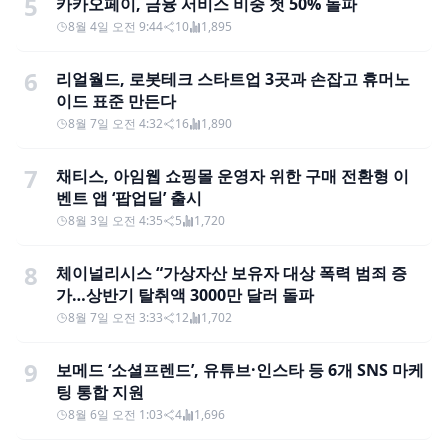
5
카카오페이, 금융 서비스 비중 첫 50% 돌파
8월 4일 오전 9:44
10
1,895
6
리얼월드, 로봇테크 스타트업 3곳과 손잡고 휴머노
이드 표준 만든다
8월 7일 오전 4:32
16
1,890
7
채티스, 아임웹 쇼핑몰 운영자 위한 구매 전환형 이
벤트 앱 ‘팝업딜’ 출시
8월 3일 오전 4:35
5
1,720
8
체이널리시스 “가상자산 보유자 대상 폭력 범죄 증
가…상반기 탈취액 3000만 달러 돌파
8월 7일 오전 3:33
12
1,702
9
보메드 ‘소셜프렌드’, 유튜브·인스타 등 6개 SNS 마케
팅 통합 지원
8월 6일 오전 1:03
4
1,696