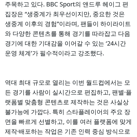
주목하고 있다. BBC Sport의 앤드루 헤이그 편
집장은 “생중계가 최우선이지만, 중요한 것은
생중계 이후의 경험”이라며, 팬들이 하이라이트
와 다양한 콘텐츠를 통해 경기를 따라잡고 다음
경기에 대한 기대감을 이어갈 수 있는 ‘24시간
운영 체계’가 필수적이라고 강조했다.
역대 최대 규모로 열리는 이번 월드컵에서는 모
든 경기를 사람이 실시간으로 편집하고, 팬별·플
랫폼별 맞춤형 콘텐츠로 제작하는 것은 사실상
불가능에 가깝다. 특히 스타플레이어의 주요 장
면을 빠르게 선별하고, 이를 여러 플랫폼에 맞게
제작·배포하는 작업은 기존 인력 중심 방식으로