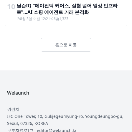
10
닐슨IQ “에이전틱 커머스, 실험 넘어 일상 인프라
로”…AI 쇼핑 에이전트 거래 본격화
8월 3일 오전 12:21
6
1,323
홈으로 이동
Footer
Welaunch
위런치
IFC One Tower, 10, Gukjegeumyung-ro, Youngdeungpo-gu,
Seoul, 07326, KOREA
보도자료/기고 : editor@welaunch.kr