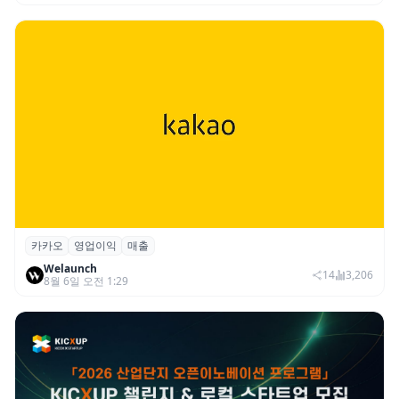
카카오
영업이익
매출
카카오, 2026년 2분기 매출 2조985억·영업
Welaunch
이익 2770억…역대 분기 최대
14
3,206
8월 6일 오전 1:29