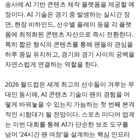
송사에 AI 기반 콘텐츠 제작 플랫폼을 제공할 예
정이다. AI 기술은 경기 중 발생하는 실시간 장
면, 현장 비하인드, 선수별 플레이 등을 각 플랫
폼에 최적화된 콘텐츠 자산으로 즉시 전환한다.
특히 짧은 형식의 콘텐츠를 통해 팬들의 관심을
하루 종일 유지하고, 경기와 경기 사이의 공백을
자연스럽게 연결하는 역할을 한다.
2026 월드컵은 세계 최고의 선수들이 겨루는 무
대인 동시에, AI 콘텐츠 기술이 팬의 경험을 어
떻게 바꿔놓을 수 있는지 가늠하는 첫 번째 본격
적인 시험대가 될 전망이다. 스포츠 미디어 업계
는 이번 대회를 통해 AI가 단순한 보조 도구를
넘어 ‘24시간 팬 여정’을 설계하는 핵심 인프라