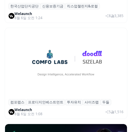
한국산업단지공단
신용보증기금
킥스업챌린지&로컬
산단공·신보, 2026 ‘킥스업 챌린지&로컬’ 참
Welaunch
여 스타트업 모집
8
3,385
8월 6일 오전 1:24
컴포랩스
프로디지인베스트먼트
투자유치
사이즈랩
두들
컴포랩스, 프로디지인베스트먼트로부터 시
Welaunch
드 투자 유치
5
1,516
8월 6일 오전 1:08