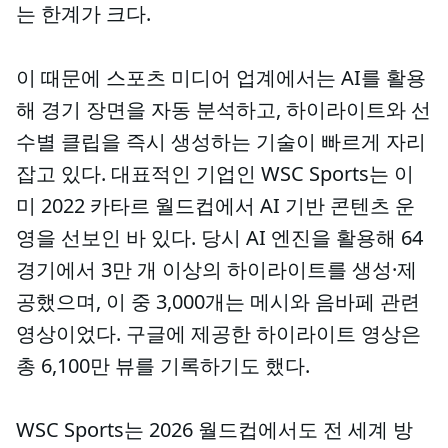
는 한계가 크다.
이 때문에 스포츠 미디어 업계에서는 AI를 활용
해 경기 장면을 자동 분석하고, 하이라이트와 선
수별 클립을 즉시 생성하는 기술이 빠르게 자리
잡고 있다. 대표적인 기업인 WSC Sports는 이
미 2022 카타르 월드컵에서 AI 기반 콘텐츠 운
영을 선보인 바 있다. 당시 AI 엔진을 활용해 64
경기에서 3만 개 이상의 하이라이트를 생성·제
공했으며, 이 중 3,000개는 메시와 음바페 관련
영상이었다. 구글에 제공한 하이라이트 영상은
총 6,100만 뷰를 기록하기도 했다.
WSC Sports는 2026 월드컵에서도 전 세계 방