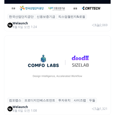
한국산업단지공단
신용보증기금
킥스업챌린지&로컬
산단공·신보, 2026 ‘킥스업 챌린지&로컬’ 참
Welaunch
여 스타트업 모집
8
2,069
8월 6일 오전 1:24
컴포랩스
프로디지인베스트먼트
투자유치
사이즈랩
두들
컴포랩스, 프로디지인베스트먼트로부터 시
Welaunch
드 투자 유치
5
1,321
8월 6일 오전 1:08