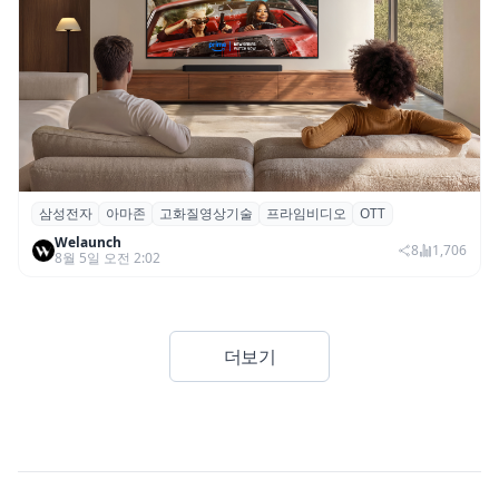
삼성전자
아마존
고화질영상기술
프라임비디오
OTT
삼성전자·아마존, 프라임 비디오에 ‘HDR10+
Welaunch
어드밴스드’ 적용
8
1,706
8월 5일 오전 2:02
더보기