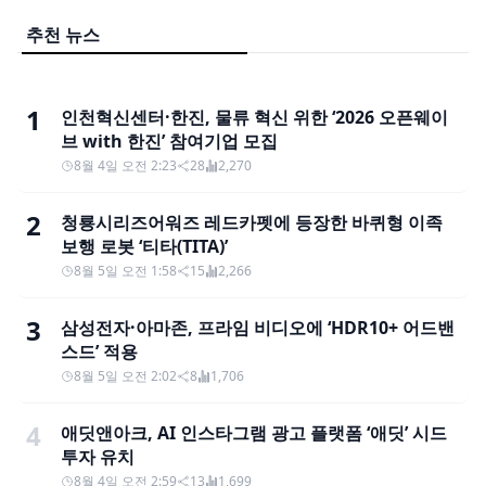
추천 뉴스
1
인천혁신센터·한진, 물류 혁신 위한 ‘2026 오픈웨이
브 with 한진’ 참여기업 모집
8월 4일 오전 2:23
28
2,270
2
청룡시리즈어워즈 레드카펫에 등장한 바퀴형 이족
보행 로봇 ‘티타(TITA)’
8월 5일 오전 1:58
15
2,266
3
삼성전자·아마존, 프라임 비디오에 ‘HDR10+ 어드밴
스드’ 적용
8월 5일 오전 2:02
8
1,706
4
애딧앤아크, AI 인스타그램 광고 플랫폼 ‘애딧’ 시드
투자 유치
8월 4일 오전 2:59
13
1,699