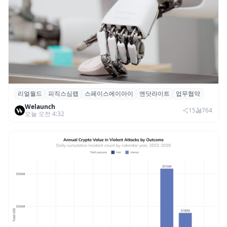
리얼월드
피직스심랩
스페이스에이아이
엔닷라이트
업무협약
리얼월드, 로봇테크 스타트업 3곳과 손잡고
Welaunch
휴머노이드 표준 만든다
15
764
오늘 오전 4:32