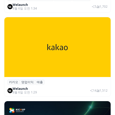
Welaunch
절세 전략 AI 에이전트 개발 본격화
5
1,702
8월 6일 오전 1:34
카카오
영업이익
매출
카카오, 2026년 2분기 매출 2조985억·영업
Welaunch
이익 2770억…역대 분기 최대
14
1,512
8월 6일 오전 1:29