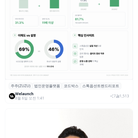
주주(ZUZU)
법인운영플랫폼
코드박스
스톡옵션트렌드리포트
스톡옵션 취소율 2년 만에 18.2%→31.3%…
Welaunch
권리 발생 즉시 행사 비중도 급증
7
1,513
8월 6일 오전 1:41