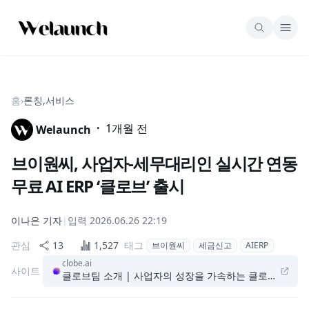
홈
›
론칭,서비스
·
1개월 전
Welaunch
브이원씨, 사업자-세무대리인 실시간 연동
무료 AI ERP ‘클로브’ 출시
이나은
기자
|
입력
2026.06.26 22:19
관심
13
1,527
태그
브이원씨
세금신고
AIERP
clobe.ai
사이트
클로브팀 소개 | 사업자의 성장을 가속하는 클로브팀