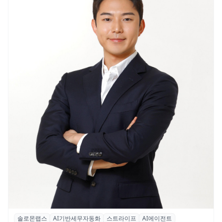
솔로몬랩스
AI기반세무자동화
스트라이프
AI에이전트
솔로몬랩스, 스트라이프 출신 이창헌 영입…