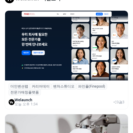
더인벤션랩
커리어데이
벤처스튜디오
파인풀(Finepool)
더인벤션랩·커리어데이, 스타트업 전문가 매
전문가매칭플랫폼
칭 플랫폼 ‘파인풀’ 출시
Welaunch
0
3
오늘 오후 1:34