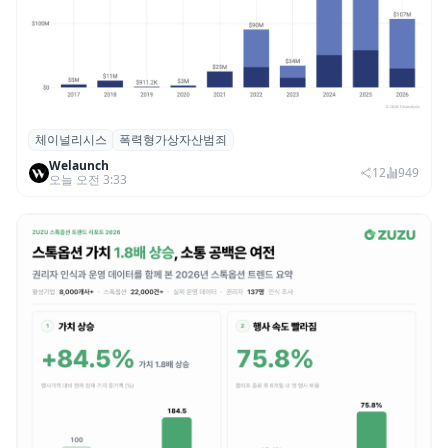
체이널리시스
폭력형가상자산범죄
체이널리시스 “가상자산 보유자 대상 폭력
Welaunch
범죄 증가…상반기 탈취액 3000만 달러 돌파
12
949
오늘 오전 3:33