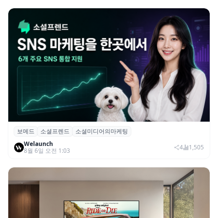
보메드
소셜프렌드
소셜미디어의마케팅
보메드 ‘소셜프렌드’, 유튜브·인스타 등 6개
Welaunch
SNS 마케팅 통합 지원
4
1,505
8월 6일 오전 1:03