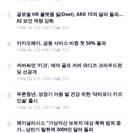
5
글로벌 HR 플랫폼 딜(Deel), ARR 15억 달러 돌파…
AI 보안 역량 강화
8월 5일 오전 1:42
13
1,524
6
카카오페이, 금융 서비스 비중 첫 50% 돌파
8월 4일 오전 9:44
10
1,512
7
커버써먼 ‘키크’, 에어 골프 커버 와디즈 크라우드펀
딩 선공개
8월 3일 오전 12:06
5
1,510
8
푸른청년, 성장기 아동 발 건강 위한 ‘닥터포디 키즈
인솔’ 출시
8월 5일 오전 1:28
11
1,340
9
체이널리시스 “가상자산 보유자 대상 폭력 범죄 증
가…상반기 탈취액 3000만 달러 돌파