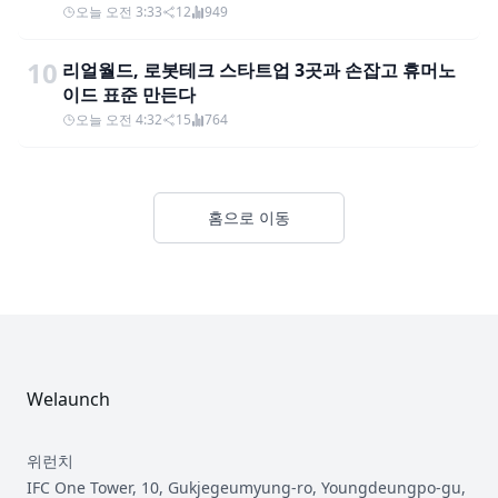
오늘 오전 3:33
12
949
10
리얼월드, 로봇테크 스타트업 3곳과 손잡고 휴머노
이드 표준 만든다
오늘 오전 4:32
15
764
홈으로 이동
Footer
Welaunch
위런치
IFC One Tower, 10, Gukjegeumyung-ro, Youngdeungpo-gu,