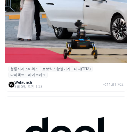
청룡시리즈어워즈
로보틱스촬영기기
티타(TITA)
청룡시리즈어워즈 레드카펫에 등장한 바퀴
다이렉트드라이브테크
형 이족 보행 로봇 ‘티타(TITA)’
Welaunch
11
1,702
8월 5일 오전 1:58