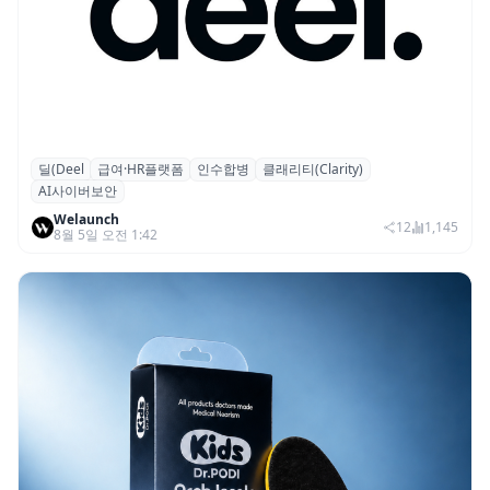
딜(Deel
급여·HR플랫폼
인수합병
클래리티(Clarity)
글로벌 HR 플랫폼 딜(Deel), ARR 15억 달러
AI사이버보안
돌파…AI 보안 역량 강화
Welaunch
12
1,145
8월 5일 오전 1:42