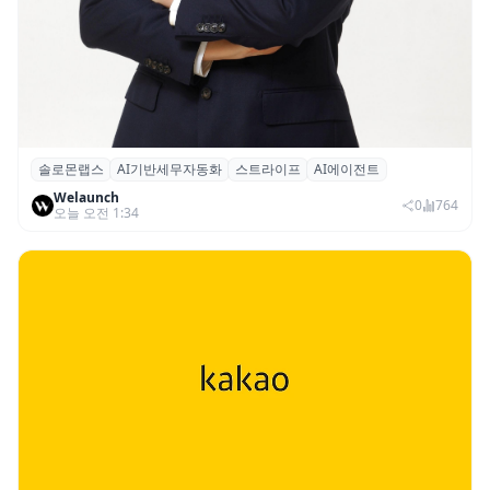
솔로몬랩스
AI기반세무자동화
스트라이프
AI에이전트
솔로몬랩스, 스트라이프 출신 이창헌 영입…
Welaunch
절세 전략 AI 에이전트 개발 본격화
0
764
오늘 오전 1:34