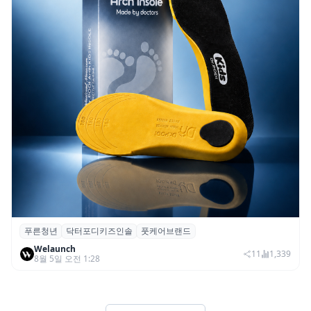
푸른청년
닥터포디키즈인솔
풋케어브랜드
푸른청년, 성장기 아동 발 건강 위한 ‘닥터포
Welaunch
디 키즈 인솔’ 출시
11
1,339
8월 5일 오전 1:28