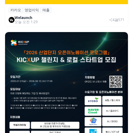
카카오
영업이익
매출
카카오, 2026년 2분기 매출 2조985억·영업
Welaunch
이익 2770억…역대 분기 최대
4
571
오늘 오전 1:29