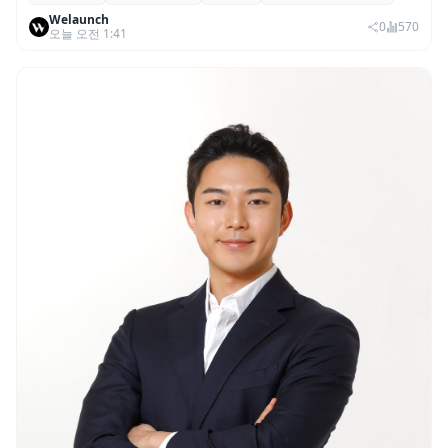
Welaunch
권리 발생 즉시 행사 비중도 급증
0
570
오늘 오전 1:41