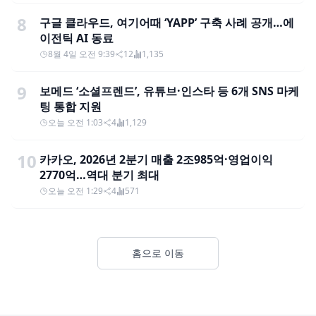
8
구글 클라우드, 여기어때 ‘YAPP’ 구축 사례 공개…에
이전틱 AI 동료
8월 4일 오전 9:39
12
1,135
9
보메드 ‘소셜프렌드’, 유튜브·인스타 등 6개 SNS 마케
팅 통합 지원
오늘 오전 1:03
4
1,129
10
카카오, 2026년 2분기 매출 2조985억·영업이익
2770억…역대 분기 최대
오늘 오전 1:29
4
571
홈으로 이동