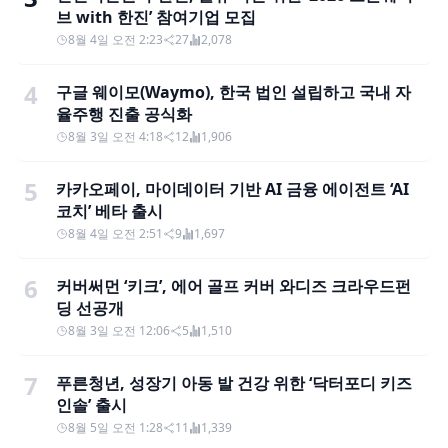
브 with 한진’ 참여기업 모집
8월 4일 오전 2:23
27
2,078
4
구글 웨이모(Waymo), 한국 법인 설립하고 국내 자
율주행 진출 공식화
8월 3일 오전 4:18
12
1,906
5
카카오페이, 마이데이터 기반 AI 금융 에이전트 ‘AI
코치’ 베타 출시
8월 4일 오전 2:51
9
1,697
6
커버써먼 ‘키크’, 에어 골프 커버 와디즈 크라우드펀
딩 선공개
8월 3일 오전 12:06
5
1,510
7
푸른청년, 성장기 아동 발 건강 위한 ‘닥터포디 키즈
인솔’ 출시
8월 5일 오전 1:28
11
1,339