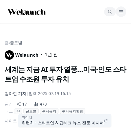
홈
›
글로벌
·
1년 전
Welaunch
세계는 지금 AI 투자 열풍…미국·인도 스타
트업 수조원 투자 유치
김아현
기자
|
입력
2025.07.19 16:15
관심
17
478
태그
AI
글로벌
투자유치
투자유치현황
위런치
사이트
위런치 - 스타트업 & 딥테크 뉴스 전문 미디어