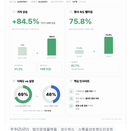
주주(ZUZU)
법인운영플랫폼
코드박스
스톡옵션트렌드리포트
스톡옵션 취소율 2년 만에 18.2%→31.3%…