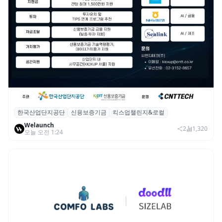
한국산업단지공단
신용보증기금
킥스업챌린지&로컬
산단공·신보, 2026 ‘킥스업 챌린지&로컬’ 참
Welaunch
여 스타트업 모집
2
1,320
오늘 오전 1:24