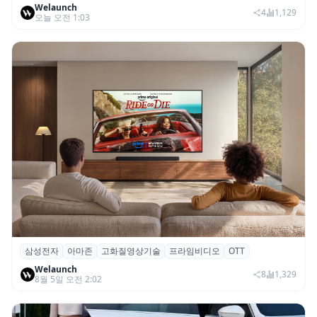
Welaunch
SNS 마케팅 통합 지원
4
1,129
오늘 오전 1:03
삼성전자
아마존
고화질영상기술
프라임비디오
OTT
삼성전자·아마존, 프라임 비디오에 ‘HDR10+
Welaunch
어드밴스드’ 적용
8
1,329
8월 5일 오전 2:02