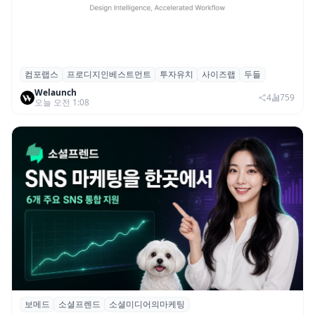
컴포랩스
프로디지인베스트먼트
투자유치
사이즈랩
두들
컴포랩스, 프로디지인베스트먼트로부터 시
Welaunch
드 투자 유치
4
759
오늘 오전 1:08
보메드
소셜프렌드
소셜미디어의마케팅
보메드 ‘소셜프렌드’, 유튜브·인스타 등 6개