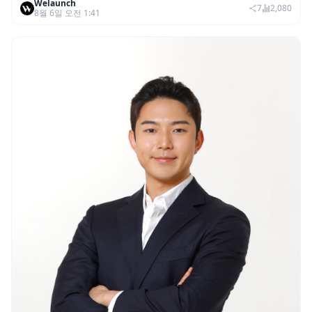
Welaunch
권리 발생 즉시 행사 비중도 급증
7
2,080
8월 6일 오전 1:41