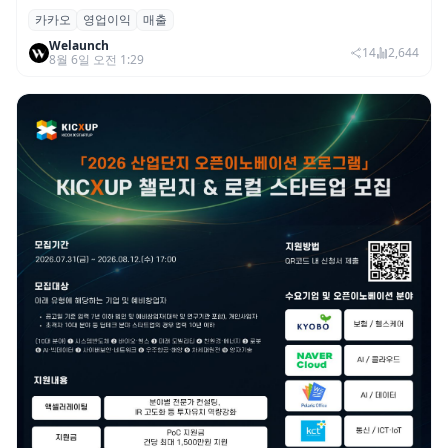
카카오
영업이익
매출
카카오, 2026년 2분기 매출 2조985억·영업
Welaunch
이익 2770억…역대 분기 최대
14
2,644
8월 6일 오전 1:29