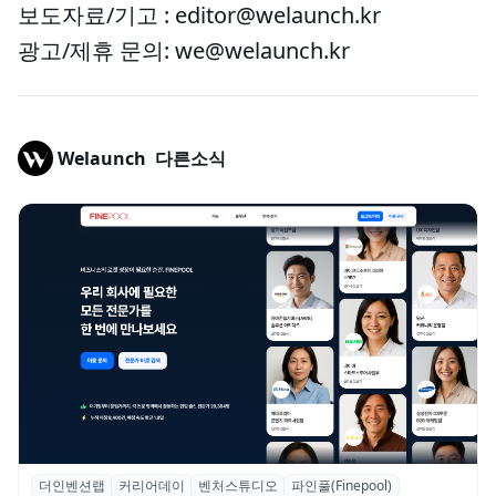
보도자료/기고 : editor@welaunch.kr
광고/제휴 문의: we@welaunch.kr
Welaunch
다른소식
더인벤션랩
커리어데이
벤처스튜디오
파인풀(Finepool)
더인벤션랩·커리어데이, 스타트업 전문가 매