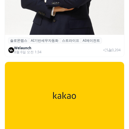
솔로몬랩스
AI기반세무자동화
스트라이프
AI에이전트
솔로몬랩스, 스트라이프 출신 이창헌 영입…
Welaunch
절세 전략 AI 에이전트 개발 본격화
5
3,204
8월 6일 오전 1:34