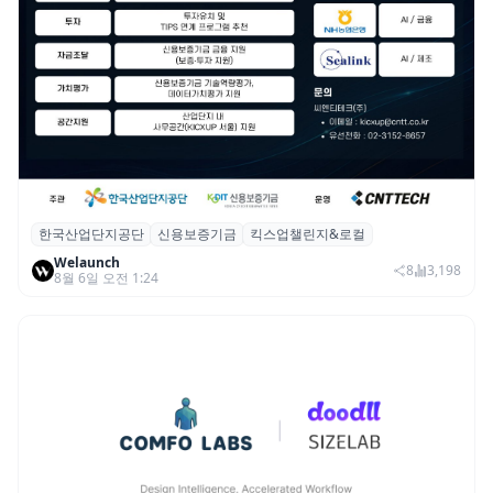
한국산업단지공단
신용보증기금
킥스업챌린지&로컬
산단공·신보, 2026 ‘킥스업 챌린지&로컬’ 참
Welaunch
여 스타트업 모집
8
3,198
8월 6일 오전 1:24