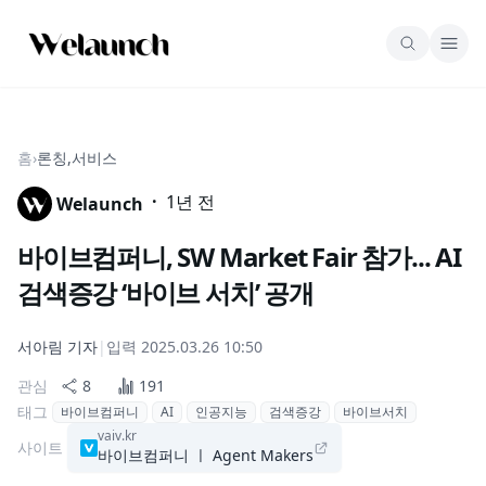
홈
›
론칭,서비스
·
1년 전
Welaunch
바이브컴퍼니, SW Market Fair 참가... AI
검색증강 ‘바이브 서치’ 공개
서아림
기자
|
입력
2025.03.26 10:50
관심
8
191
태그
바이브컴퍼니
AI
인공지능
검색증강
바이브서치
vaiv.kr
사이트
바이브컴퍼니 ㅣ Agent Makers