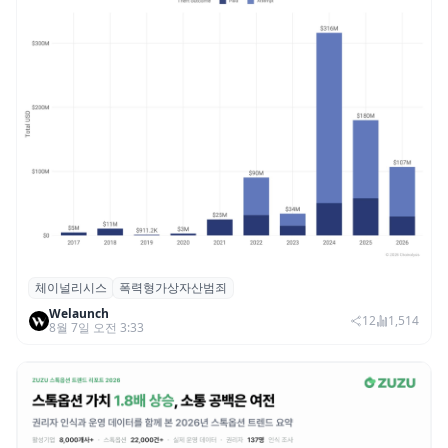
체이널리시스
폭력형가상자산범죄
체이널리시스 “가상자산 보유자 대상 폭력
Welaunch
범죄 증가…상반기 탈취액 3000만 달러 돌파
12
1,514
8월 7일 오전 3:33