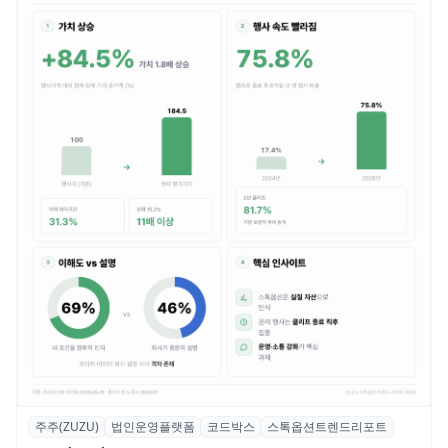
주주(ZUZU)
법인운영플랫폼
코드박스
스톡옵션트렌드리포트
스톡옵션 취소율 2년 만에 18.2%→31.3%…