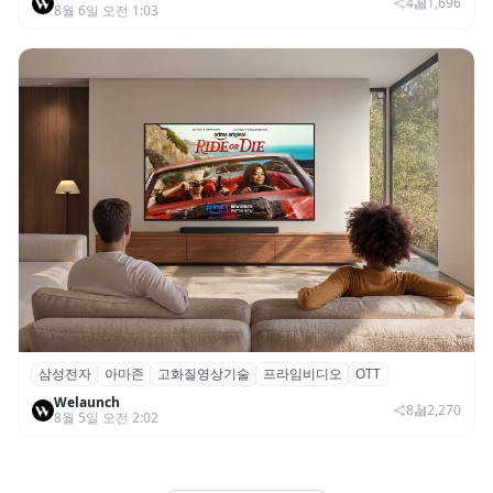
SNS 마케팅 통합 지원
4
1,696
8월 6일 오전 1:03
삼성전자
아마존
고화질영상기술
프라임비디오
OTT
삼성전자·아마존, 프라임 비디오에 ‘HDR10+
Welaunch
어드밴스드’ 적용
8
2,270
8월 5일 오전 2:02