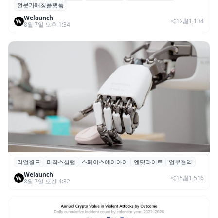
전문가매칭플랫폼
칭 플랫폼 ‘파인풀’ 출시
Welaunch
12
1,134
8월 7일 오후 1:34
리얼월드
피직스심랩
스페이스에이아이
엔닷라이트
업무협약
리얼월드, 로봇테크 스타트업 3곳과 손잡고
Welaunch
휴머노이드 표준 만든다
15
1,516
8월 7일 오전 4:32