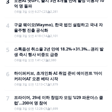
3
오픈AI 챗GPT, 출시 3년 8개월 만에 활성 이용자 10
억 명 돌파
8월 3일 오전 6:27
23
2,281
4
구글 웨이모(Waymo), 한국 법인 설립하고 국내 자
율주행 진출 공식화
8월 3일 오전 4:18
14
2,101
5
스톡옵션 취소율 2년 만에 18.2%→31.3%…권리 발
생 즉시 행사 비중도 급증
8월 6일 오전 1:41
7
2,080
6
하이퍼커브, 초개인화 AI 취업 준비 에이전트 ‘마이
커리어AI’ 오픈 베타 시작
8월 3일 오전 12:13
7
1,879
7
프라이머, 29세 이하 창업자 모임 ‘U29 파운더스 클
럽’…200여 명 참여
8월 3일 오전 12:28
9
1,699