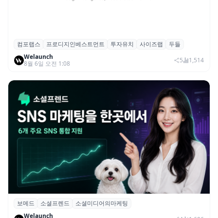
컴포랩스
프로디지인베스트먼트
투자유치
사이즈랩
두들
컴포랩스, 프로디지인베스트먼트로부터 시
Welaunch
드 투자 유치
5
1,514
8월 6일 오전 1:08
보메드
소셜프렌드
소셜미디어의마케팅
보메드 ‘소셜프렌드’, 유튜브·인스타 등 6개
Welaunch