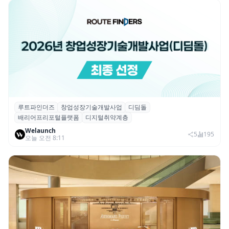
루트파인더즈
창업성장기술개발사업
디딤돌
루트파인더즈, ‘2026 창업성장기술개발사업
배리어프리포털플랫폼
디지털취약계층
(디딤돌)’ 선정
Welaunch
5
195
오늘 오전 8:11