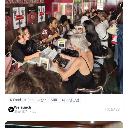
K-Food
K-Pop
프랑스
ARIH
다이닝팝업
파리의 K-Food 열기…ARIH 팝업 이어 ‘마담
Welaunch
두’도 현지 미식계 진출
0
188
오늘 오전 7:55