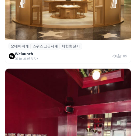
오데마피게
스위스고급시계
체험형전시
오데마 피게, 부산 신세계 센텀시티서 체험
Welaunch
형 전시 ‘시간을 빚다’ 개최
0
189
오늘 오전 8:07