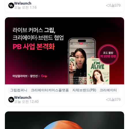
Welaunch
로봇 실증 추진
0
379
오늘 오전 1:16
그립컴퍼니
크리에이터커머스플랫폼
자체브랜드(PB)
크리에이터
그립, 크리에이터·브랜드 협업 브랜드(PB)
Welaunch
진행...첫 콜라보 2시간 만에 완판
0
379
오늘 오전 12:40