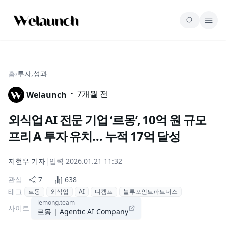
홈
›
투자,성과
·
7개월 전
Welaunch
외식업 AI 전문 기업 ‘르몽’, 10억 원 규모
프리 A 투자 유치… 누적 17억 달성
지현우
기자
|
입력
2026.01.21 11:32
관심
7
638
태그
르몽
외식업
AI
디캠프
블루포인트파트너스
lemong.team
사이트
르몽 | Agentic AI Company