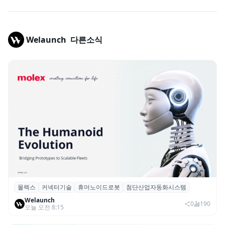
Welaunch
다른소식
몰렉스
커넥터기술
휴머노이드로봇
첨단산업자동화시스템
몰렉스, 휴머노이드 로봇용 ‘MiniMix’ 하이
Welaunch
브리드 전원·신호 커넥터 공개
0
190
오늘 오전 8:15