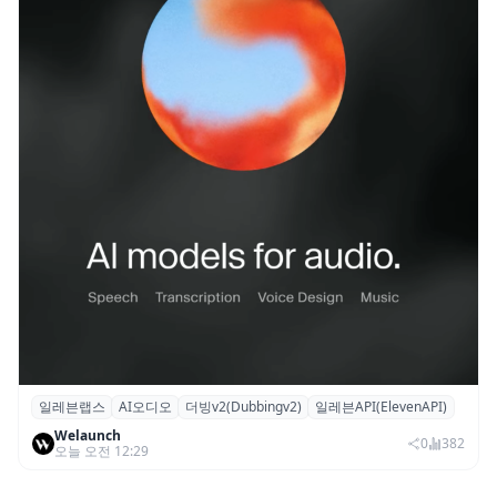
일레븐랩스
AI오디오
더빙v2(Dubbingv2)
일레븐API(ElevenAPI)
일레븐랩스, 감정·퍼포먼스 재현하는 ‘더빙
Welaunch
v2’ API 공개
0
382
오늘 오전 12:29