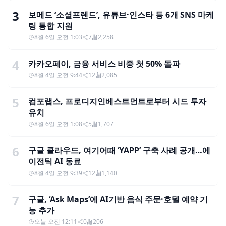
3
보메드 ‘소셜프렌드’, 유튜브·인스타 등 6개 SNS 마케
팅 통합 지원
8월 6일 오전 1:03
7
2,258
4
카카오페이, 금융 서비스 비중 첫 50% 돌파
8월 4일 오전 9:44
12
2,085
5
컴포랩스, 프로디지인베스트먼트로부터 시드 투자
유치
8월 6일 오전 1:08
5
1,707
6
구글 클라우드, 여기어때 ‘YAPP’ 구축 사례 공개…에
이전틱 AI 동료
8월 4일 오전 9:39
12
1,140
7
구글, ‘Ask Maps’에 AI기반 음식 주문·호텔 예약 기
능 추가
오늘 오전 12:11
0
206