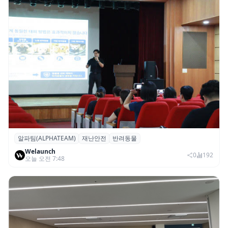
알파팀(ALPHATEAM)
재난안전
반려동물
알파팀, ‘반려동물과 보호자를 위한 재난안전
Welaunch
세미나’ 개최
0
192
오늘 오전 7:48