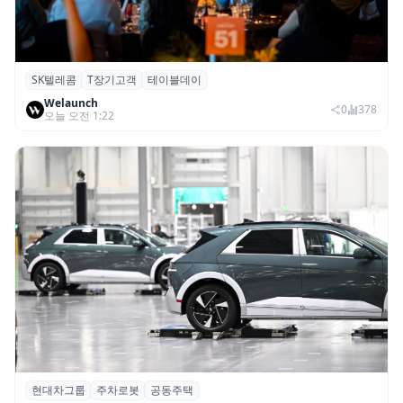
SK텔레콤
T장기고객
테이블데이
SK텔레콤, ‘T 장기고객 프로그램 테이블 데
Welaunch
이’ 서울 행사 성료
0
378
오늘 오전 1:22
현대차그룹
주차로봇
공동주택
현대차그룹, 아파트 단지 내 공동주택 주차