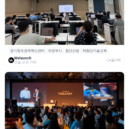
경기창조경제혁신센터
의정부시
첨단산업
AI첨단기술교육
경기혁신센터, 의정부시 ‘AI 첨단기술교육’
Welaunch
기초·심화과정 성료
4
198
오늘 오전 7:45