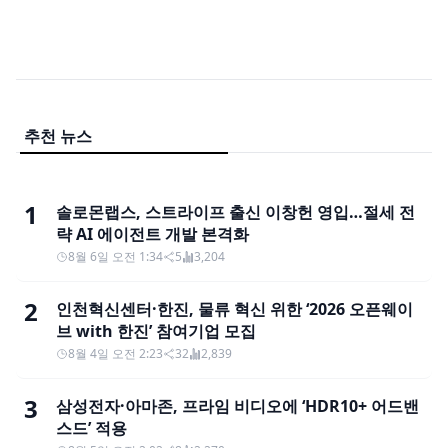
추천 뉴스
1
솔로몬랩스, 스트라이프 출신 이창헌 영입…절세 전
략 AI 에이전트 개발 본격화
8월 6일 오전 1:34
5
3,204
2
인천혁신센터·한진, 물류 혁신 위한 ‘2026 오픈웨이
브 with 한진’ 참여기업 모집
8월 4일 오전 2:23
32
2,839
3
삼성전자·아마존, 프라임 비디오에 ‘HDR10+ 어드밴
스드’ 적용