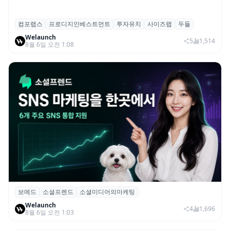
컴포랩스
프로디지인베스트먼트
투자유치
사이즈랩
두들
컴포랩스, 프로디지인베스트먼트로부터 시
Welaunch
드 투자 유치
5
1,514
8월 6일 오전 1:08
보메드
소셜프렌드
소셜미디어의마케팅
보메드 ‘소셜프렌드’, 유튜브·인스타 등 6개
Welaunch
SNS 마케팅 통합 지원
4
1,696
8월 6일 오전 1:03