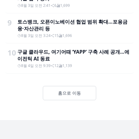
8월 3일 오전 2:41
6
1,699
9
토스뱅크, 오픈이노베이션 협업 범위 확대…포용금
융·자산관리 등
8월 3일 오전 3:24
15
1,696
10
구글 클라우드, 여기어때 ‘YAPP’ 구축 사례 공개…에
이전틱 AI 동료
8월 4일 오전 9:39
12
1,139
홈으로 이동
Footer