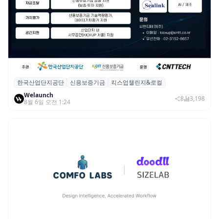
한국산업단지공단
신용보증기금
킥스업챌린지&로컬
산단공·신보, 2026 ‘킥스업 챌린지&로컬’ 참
Welaunch
여 스타트업 모집
8
3,198
8월 6일 오전 1:24