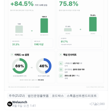
주주(ZUZU)
법인운영플랫폼
코드박스
스톡옵션트렌드리포트
스톡옵션 취소율 2년 만에 18.2%→31.3%…
Welaunch
권리 발생 즉시 행사 비중도 급증
7
2,080
8월 6일 오전 1:41