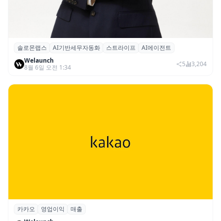
솔로몬랩스
AI기반세무자동화
스트라이프
AI에이전트
솔로몬랩스, 스트라이프 출신 이창헌 영입…
Welaunch
절세 전략 AI 에이전트 개발 본격화
5
3,204
8월 6일 오전 1:34
카카오
영업이익
매출
카카오, 2026년 2분기 매출 2조985억·영업