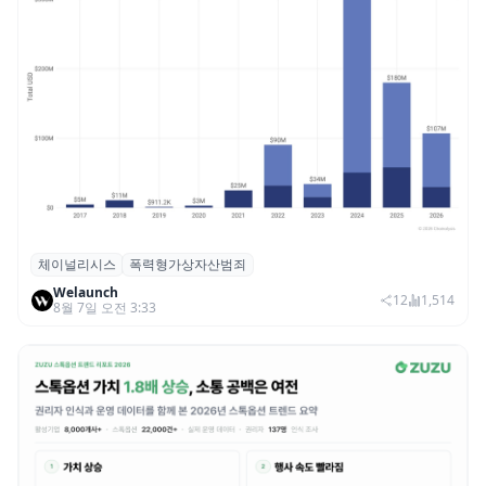
체이널리시스
폭력형가상자산범죄
체이널리시스 “가상자산 보유자 대상 폭력
Welaunch
범죄 증가…상반기 탈취액 3000만 달러 돌파
12
1,514
8월 7일 오전 3:33