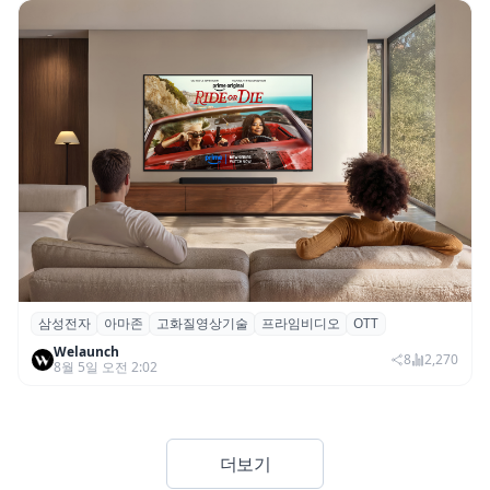
삼성전자
아마존
고화질영상기술
프라임비디오
OTT
삼성전자·아마존, 프라임 비디오에 ‘HDR10+
Welaunch
어드밴스드’ 적용
8
2,270
8월 5일 오전 2:02
더보기