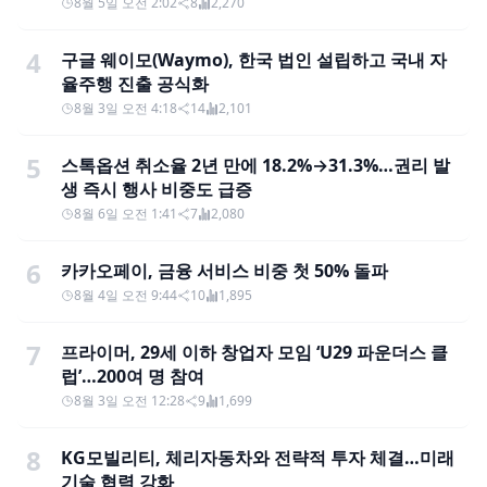
8월 5일 오전 2:02
8
2,270
4
구글 웨이모(Waymo), 한국 법인 설립하고 국내 자
율주행 진출 공식화
8월 3일 오전 4:18
14
2,101
5
스톡옵션 취소율 2년 만에 18.2%→31.3%…권리 발
생 즉시 행사 비중도 급증
8월 6일 오전 1:41
7
2,080
6
카카오페이, 금융 서비스 비중 첫 50% 돌파
8월 4일 오전 9:44
10
1,895
7
프라이머, 29세 이하 창업자 모임 ‘U29 파운더스 클
럽’…200여 명 참여
8월 3일 오전 12:28
9
1,699
8
KG모빌리티, 체리자동차와 전략적 투자 체결…미래
기술 협력 강화