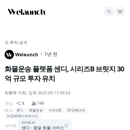
홈
›
투자,성과
·
1년 전
Welaunch
화물운송 플랫폼 센디, 시리즈B 브릿지 30
억 규모 투자 유치
지현우
기자
|
입력
2025.05.13 09:53
관심
8
749
태그
센디
화물운송
시리즈B
ES인베스터
비전에쿼티파트너스
sendy.ai
사이트
센디 - 용달 화물 서비스