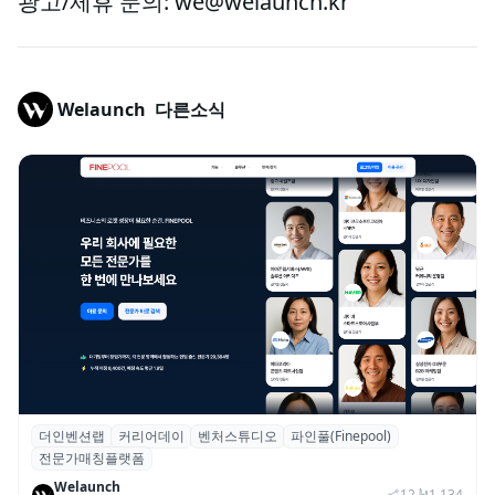
광고/제휴 문의: we@welaunch.kr
Welaunch
다른소식
더인벤션랩
커리어데이
벤처스튜디오
파인풀(Finepool)
더인벤션랩·커리어데이, 스타트업 전문가 매
전문가매칭플랫폼
칭 플랫폼 ‘파인풀’ 출시
Welaunch
12
1,134