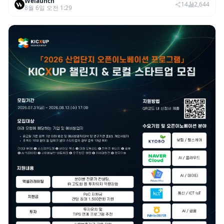
Welaunch
이익 2770억…역대 분기 최대
14
2,644
8월 6일 오전 1:29