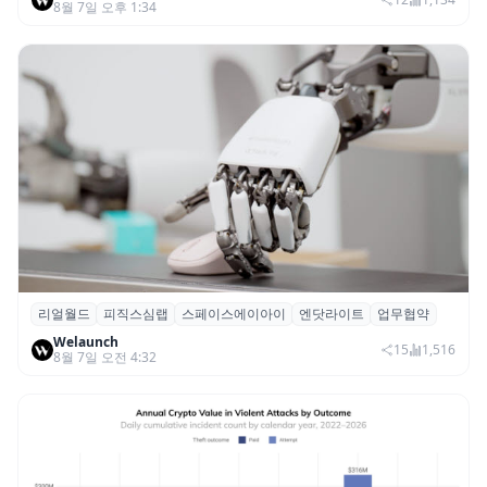
8월 7일 오후 1:34
리얼월드
피직스심랩
스페이스에이아이
엔닷라이트
업무협약
리얼월드, 로봇테크 스타트업 3곳과 손잡고
Welaunch
휴머노이드 표준 만든다
15
1,516
8월 7일 오전 4:32