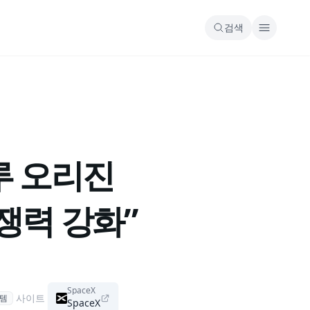
검색
루 오리진
쟁력 강화”
SpaceX
사이트
템
SpaceX