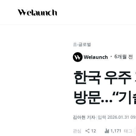
홈
›
글로벌
·
6개월 전
Welaunch
한국 우주
방문…“기
김아현
기자
|
입력
2026.01.31 09
관심
12
1,171
태그