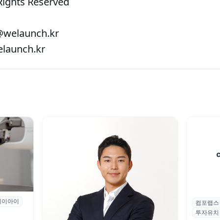
Rights Reserved
welaunch.kr
aunch.kr
에이아이
곳과 손
컴포랩스
컴포랩스
투자유치
시드 투