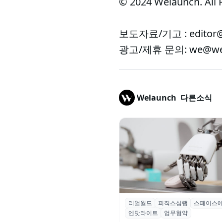
© 2024 Welaunch. All 
보도자료/기고 : editor@
광고/제휴 문의: we@wel
Welaunch
다른소식
리얼월드
피직스심랩
스페이스
리얼월드, 로봇테크 스타트업 3
엔닷라이트
업무협약
잡고 휴머노이드 표준 만든다