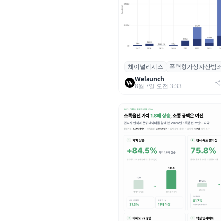
체이널리시스
폭력형가상자산범
체이널리시스 “가상자산 보유자
력 범죄 증가…상반기 탈취액 30
Welaunch
8월 7일 오전 3:33
러 돌파