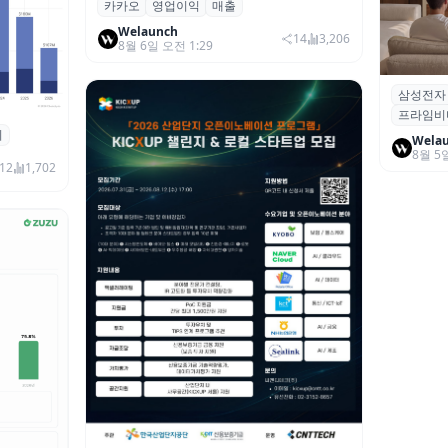
카카오
영업이익
매출
카카오, 2026년 2분기 매출 2조985억·영
업이익 2770억…역대 분기 최대
Welaunch
14
3,206
8월 6일 오전 1:29
삼성전자
삼성전자
프라임비
‘HDR1
죄
 대상 폭
Wela
8월 5
00만 달
12
1,702