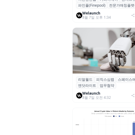
파인풀(Finepool)
전문가매칭플랫
가 매칭 플랫폼 ‘파인풀’ 출시
Welaunch
8월 7일 오후 1:34
리얼월드
피직스심랩
스페이스
리얼월드, 로봇테크 스타트업 3
엔닷라이트
업무협약
잡고 휴머노이드 표준 만든다
Welaunch
8월 7일 오전 4:32