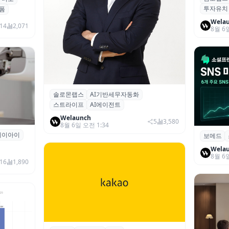
투자유치
시드 투
폼
Wela
14
2,071
8월 6
솔로몬랩스
AI기반세무자동화
솔로몬랩스, 스트라이프 출신 이창헌 영
스트라이프
AI에이전트
입…절세 전략 AI 에이전트 개발 본격화
Welaunch
5
3,580
8월 6일 오전 1:34
에이아이
곳과 손
보메드
보메드 ‘
개 SNS
Wela
8월 6
16
1,890