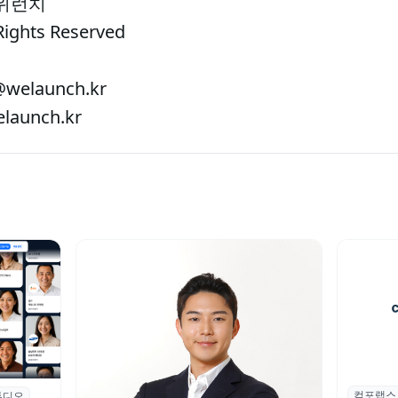
 위런치
Rights Reserved
welaunch.kr
aunch.kr
컴포랩스
컴포랩스
튜디오
업 전문