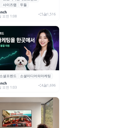
사이즈랩
두들
자 유치
unch
5
1,516
일 오전 1:08
소셜프렌드
소셜미디어의마케팅
소셜프렌드’, 유튜브·인스타 등 6
 마케팅 통합 지원
unch
4
1,696
일 오전 1:03