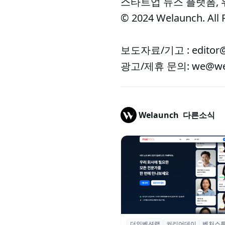
스타트업 뉴스 플랫폼,
© 2024 Welaunch. All 
보도자료/기고 : editor@
광고/제휴 문의: we@wel
Welaunch
다른소식
더인벤션랩
커리어데이
벤처스
더인벤션랩·커리어데이, 스타트