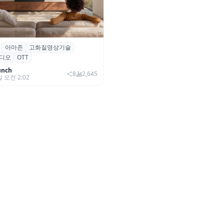
아마존
고화질영상기술
·아마존, 프라임 비디오에
디오
OTT
0+ 어드밴스드’ 적용
unch
8
2,645
일 오전 2:02