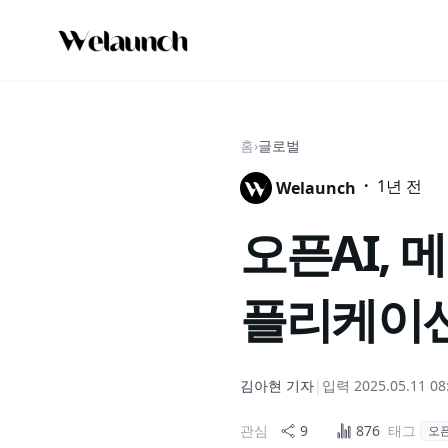
홈
›
글로벌
·
1년 전
Welaunch
오픈AI, 메
플리케이션
김아현
기자
|
입력
2025.05.11 08
관심
9
876
태그
오픈