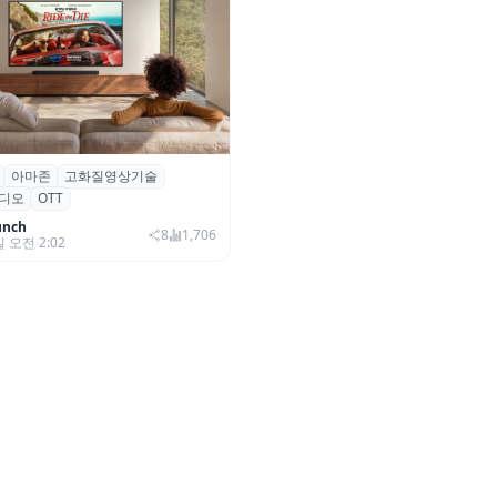
아마존
고화질영상기술
·아마존, 프라임 비디오에
디오
OTT
0+ 어드밴스드’ 적용
unch
8
1,706
일 오전 2:02