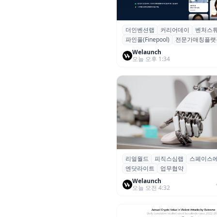
더인벤션랩
커리어데이
벤처스
더인벤션랩·커리어데이, 스타트
파인풀(Finepool)
전문가매칭플랫
가 매칭 플랫폼 ‘파인풀’ 출시
Welaunch
오늘 오후 1:34
리얼월드
피직스심랩
스페이스
리얼월드, 로봇테크 스타트업 3
엔닷라이트
업무협약
잡고 휴머노이드 표준 만든다
Welaunch
오늘 오전 4:32