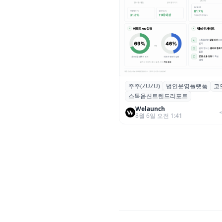
주주(ZUZU)
법인운영플랫폼
코
스톡옵션 취소율 2년 만에
스톡옵션트렌드리포트
18.2%→31.3%…권리 발생 즉
중도 급증
Welaunch
8월 6일 오전 1:41