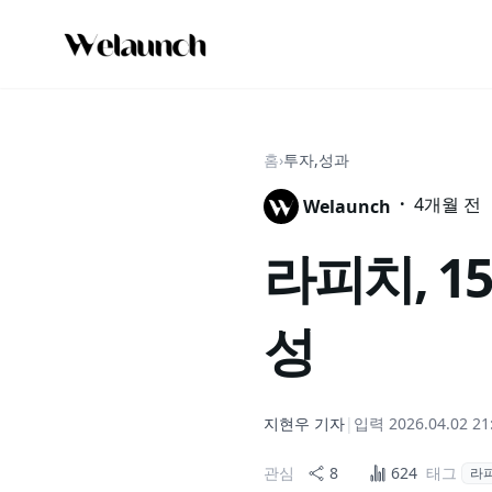
홈
›
투자,성과
·
4개월 전
Welaunch
라피치, 1
성
지현우
기자
|
입력
2026.04.02 21
관심
8
624
태그
라