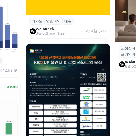
카카오
영업이익
매출
카카오, 2026년 2분기 매출 2조985억·영
업이익 2770억…역대 분기 최대
Welaunch
14
1,512
8월 6일 오전 1:29
삼성전자
삼성전자
프라임비
‘HDR1
죄
 대상 폭
Wela
8월 5
00만 달
12
949