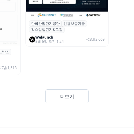
한국산업단지공단
신용보증기금
산단공·신보, 2026 ‘킥스업 챌린지&로컬’
킥스업챌린지&로컬
참여 스타트업 모집
Welaunch
8
2,069
8월 6일 오전 1:24
드박스
시 행사 비
7
1,513
더보기