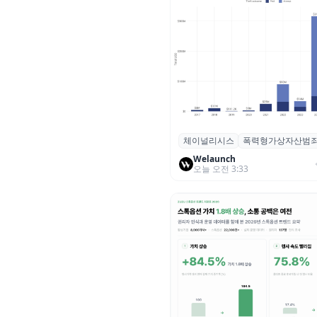
체이널리시스
폭력형가상자산범
체이널리시스 “가상자산 보유자
력 범죄 증가…상반기 탈취액 30
Welaunch
오늘 오전 3:33
러 돌파