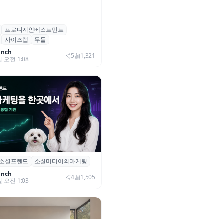
프로디지인베스트먼트
, 프로디지인베스트먼트로부터
사이즈랩
두들
자 유치
unch
5
1,321
일 오전 1:08
소셜프렌드
소셜미디어의마케팅
소셜프렌드’, 유튜브·인스타 등 6
 마케팅 통합 지원
unch
4
1,505
일 오전 1:03