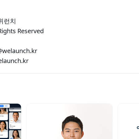
 위런치
Rights Reserved
welaunch.kr
aunch.kr