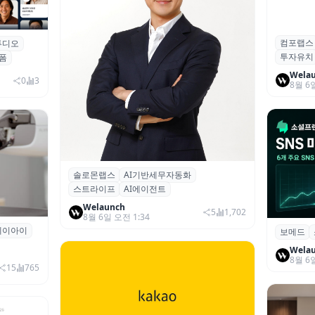
컴포랩스
컴포랩스
튜디오
업 전문
투자유치
시드 투
폼
Wela
0
3
8월 6
솔로몬랩스
AI기반세무자동화
솔로몬랩스, 스트라이프 출신 이창헌 영
스트라이프
AI에이전트
입…절세 전략 AI 에이전트 개발 본격화
Welaunch
5
1,702
8월 6일 오전 1:34
에이아이
곳과 손
보메드
보메드 ‘
개 SNS
Wela
8월 6
15
765