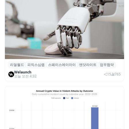
리얼월드
피직스심랩
스페이스에이아이
엔닷라이트
업무협약
리얼월드, 로봇테크 스타트업 3곳과 손잡고
Welaunch
휴머노이드 표준 만든다
15
765
오늘 오전 4:32