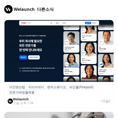
Welaunch
다른소식
더인벤션랩
커리어데이
벤처스튜디오
파인풀(Finepool)
더인벤션랩·커리어데이, 스타트업 전문가 매
전문가매칭플랫폼
칭 플랫폼 ‘파인풀’ 출시
Welaunch
0
3
오늘 오후 1:34