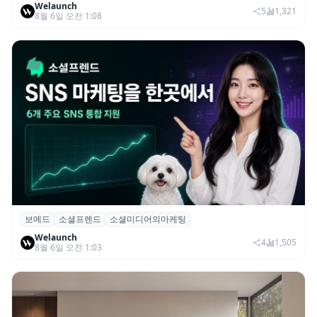
Welaunch
드 투자 유치
5
1,321
8월 6일 오전 1:08
보메드
소셜프렌드
소셜미디어의마케팅
보메드 ‘소셜프렌드’, 유튜브·인스타 등 6개
Welaunch
SNS 마케팅 통합 지원
4
1,505
8월 6일 오전 1:03