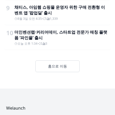
9
채티스, 아임웹 쇼핑몰 운영자 위한 구매 전환형 이
벤트 앱 ‘팝업딜’ 출시
8월 3일 오전 4:35
5
1,339
10
더인벤션랩·커리어데이, 스타트업 전문가 매칭 플랫
폼 ‘파인풀’ 출시
오늘 오후 1:34
0
3
홈으로 이동
Footer
Welaunch