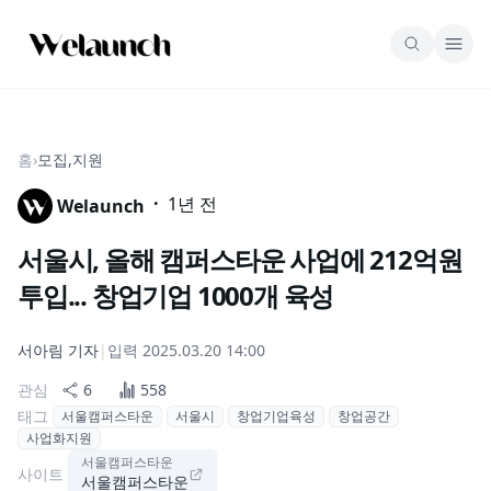
홈
›
모집,지원
·
1년 전
Welaunch
서울시, 올해 캠퍼스타운 사업에 212억원
투입... 창업기업 1000개 육성
서아림
기자
|
입력
2025.03.20 14:00
관심
6
558
태그
서울캠퍼스타운
서울시
창업기업육성
창업공간
사업화지원
서울캠퍼스타운
사이트
서울캠퍼스타운