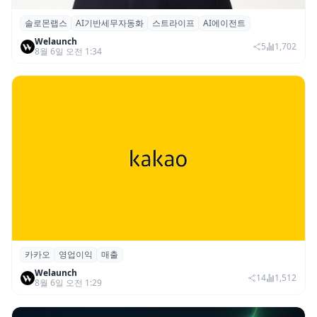
솔로몬랩스
AI기반세무자동화
스트라이프
AI에이전트
솔로몬랩스, 스트라이프 출신 이창헌 영입…
Welaunch
절세 전략 AI 에이전트 개발 본격화
5
1,702
8월 6일 오전 1:34
카카오
영업이익
매출
카카오, 2026년 2분기 매출 2조985억·영업
Welaunch
이익 2770억…역대 분기 최대
14
1,512
8월 6일 오전 1:29