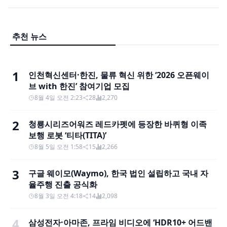
추천 뉴스
1
인천혁신센터·한진, 물류 혁신 위한 ‘2026 오픈웨이
브 with 한진’ 참여기업 모집
8월 4일 오전 2:23
28
2,270
2
청룡시리즈어워즈 레드카펫에 등장한 바퀴형 이족
보행 로봇 ‘티타(TITA)’
8월 5일 오전 1:58
15
2,266
3
구글 웨이모(Waymo), 한국 법인 설립하고 국내 자
율주행 진출 공식화
8월 3일 오전 4:18
14
2,098
4
삼성전자·아마존, 프라임 비디오에 ‘HDR10+ 어드밴