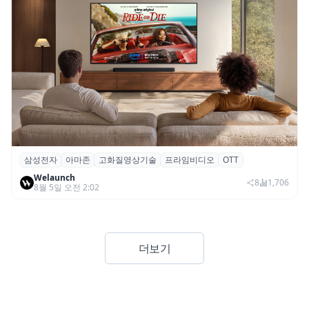
삼성전자
아마존
고화질영상기술
프라임비디오
OTT
삼성전자·아마존, 프라임 비디오에 ‘HDR10+
Welaunch
어드밴스드’ 적용
8
1,706
8월 5일 오전 2:02
더보기