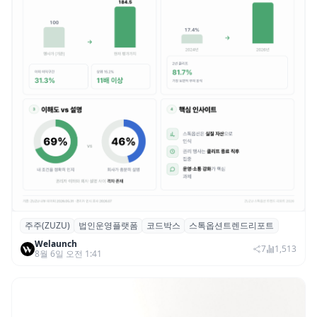
주주(ZUZU)
법인운영플랫폼
코드박스
스톡옵션트렌드리포트
스톡옵션 취소율 2년 만에 18.2%→31.3%…
Welaunch
권리 발생 즉시 행사 비중도 급증
7
1,513
8월 6일 오전 1:41