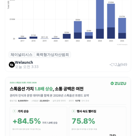
체이널리시스
폭력형가상자산범죄
체이널리시스 “가상자산 보유자 대상 폭력
Welaunch
범죄 증가…상반기 탈취액 3000만 달러 돌파
12
949
오늘 오전 3:33