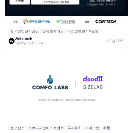
한국산업단지공단
신용보증기금
킥스업챌린지&로컬
산단공·신보, 2026 ‘킥스업 챌린지&로컬’ 참
Welaunch
여 스타트업 모집
8
2,069
8월 6일 오전 1:24
컴포랩스
프로디지인베스트먼트
투자유치
사이즈랩
두들
컴포랩스, 프로디지인베스트먼트로부터 시