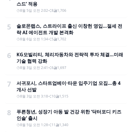
스드’ 적용
8월 5일 오전 2:02
8
1,706
5
솔로몬랩스, 스트라이프 출신 이창헌 영입…절세 전
략 AI 에이전트 개발 본격화
8월 6일 오전 1:34
5
1,702
6
KG모빌리티, 체리자동차와 전략적 투자 체결…미래
기술 협력 강화
8월 3일 오전 2:41
6
1,697
7
서귀포시, 스타트업베이·타운 입주기업 모집…총 4
개사 선발
8월 3일 오전 3:18
10
1,515
8
푸른청년, 성장기 아동 발 건강 위한 ‘닥터포디 키즈
인솔’ 출시
8월 5일 오전 1:28
11
1,340