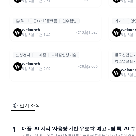
8월 4일 오전 2:51
8월 4일 
딜(Deel
급여·HR플랫폼
인수합병
카카오
영
글로벌 HR 플랫폼 딜(Deel), ARR 15
카카오, 2
기타
투자,성과
억 달러 돌파…AI 보안 역량 강화
영업이익 
Welaunch
Welaun
13
1,527
8월 5일 오전 1:42
8월 6일 
삼성전자
아마존
고화질영상기술
한국산업단
삼성전자·아마존, 프라임 비디오에
산단공·신보
기타
모집,지원
킥스업챌린지
‘HDR10+ 어드밴스드’ 적용
컬’ 참여 
Welaunch
8
2,080
8월 5일 오전 2:02
Welaun
8월 6일 
인기 소식
1
애플, AI 시리 '사용량 기반 유료화' 예고…팀 쿡, AI 
애플 이 차세대 인공지능(AI) 플랫폼으로 탈바꿈하는 '시리(Siri)'의 