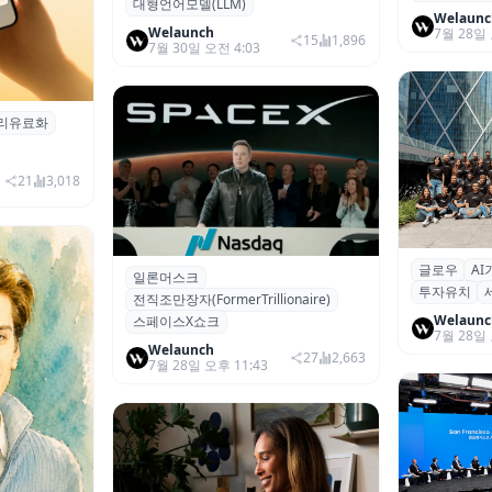
대형언어모델(LLM)
대폭 축소…“최고 우선순위”에 집
Welaunc
중
Welaunch
7월 28일 
15
1,896
7월 30일 오전 4:03
리유료화
 기반 유료화'
 언급
21
3,018
글로우
A
AI 엔드포
일론머스크
‘세계 첫 조만장자’ 일론 머스크, 한
투자유치
우(Glow),
전직조만장자(FormerTrillionaire)
달 만에 자산 1,000조 원 ‘증발
치
Welaunc
스페이스X쇼크
7월 28일 
Welaunch
27
2,663
7월 28일 오후 11:43