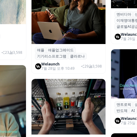
엔비디아
젠슨 황, 7
이재명대통
너십 계획 발
글로벌AI공
서밋'서 미
, 25세 AI
Welaunc
너'?
7월 26일 
애플
애플업그레이드
아이폰 구독 한다...애플, 기기 리스
23
3,598
기기리스프로그램
클라르나
프로그램 ‘애플 업그레이드’ 출시
Welaunch
29
3,598
7월 28일 오후 10:49
앤트로픽
삼성·SK, 
반도체
AI
급 계약 체결
구축
Welaunc
7월 25일 