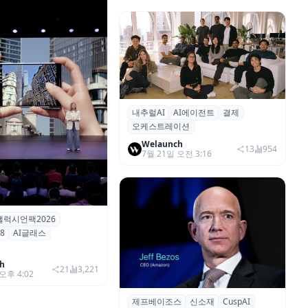
내추럴AI
AI에이전트
결제
AI 에이전트 결제 인프라 스타트업
오케스트레이션
내추럴(Natural), 3천 만 달러 시리
즈 A 투자 유치
Welaunch
13
954
7월 21일 오전 3:16
갤럭시언팩2026
럭시 언팩 2026 행사
8
AI글래스
 갤럭시 Z 시리즈 공개
h
21
3,221
오후 4:02
​제프베이조스
신소재
CuspAI
제프 베조스, 신소재 발견 AI 스타