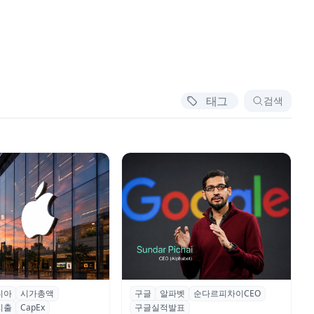
태그
검색
디아
시가총액
구글
알파벳
순다르피차이CEO
월 만에 글로벌 시총 1위
구글, 2026년 2분기 실적 발표…AI
지출
CapEx
구글실적발표
비디아 제쳐
투자로 "클라우드 82%·매출 24%