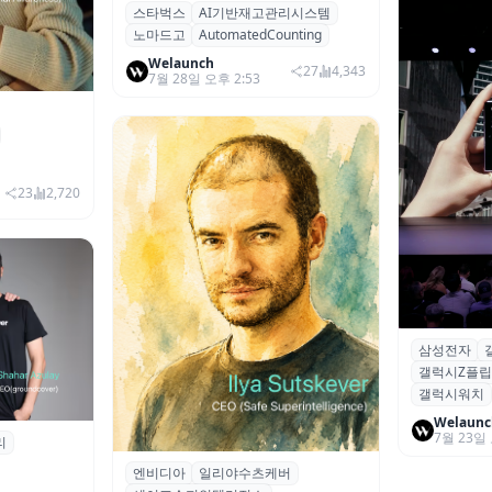
스타벅스
AI기반재고관리시스템
스타벅스, AI 재고 시스템 전격 폐
노마드고
AutomatedCounting
기… 시애틀 스타트업 ‘청천벽력’
Welaunch
27
4,343
7월 28일 오후 2:53
만에 강제 청
I 천재
23
2,720
삼성전자
삼성전자, 갤
갤럭시Z플립
에서 8세대
갤럭시워치
Welaunc
7월 23일 
리
타트업 그라
리즈 C 투자
엔비디아
일리야수츠케버
엔비디아, 오픈AI 공동 창업자가 설