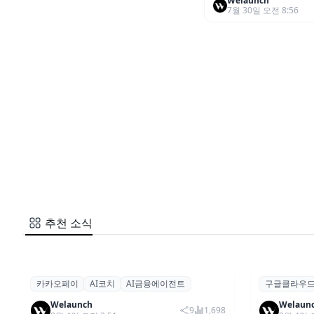
Welaunch
7월 30일 오전 8:56
추천 소식
카카오페이
AI코치
AI금융에이전트
구글클라우
카카오페이, 마이데이터 기반 AI 금융
구글 클라우
론칭,서비스
기타
에이전트 ‘AI코치’ 베타 출시
사례 공개
Welaunch
Welaun
9
1,698