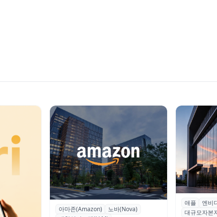
애플
엔비
애플, 15개
아마존(Amazon)
노바(Nova)
아마존, 자체 AI 모델 ‘노바(Nova)’
대규모자본
재탈환…엔