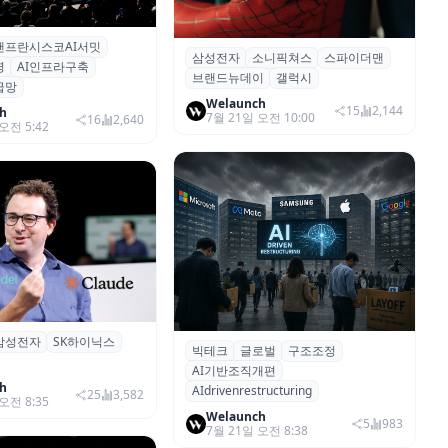
샌프란시스코AI서밋
30조 원 규모 한국 파트
삼성전자
소니픽쳐스
스파이더맨
삼성전자, 스파이더맨 세계관에 갤
령
AI인프라구축
표... '샌프란시스코 AI
브랜드뉴데이
갤럭시
럭시...‘스파이더맨: 브랜드 뉴 데이’
급망
래 비전 제시
캠페인 영상 공개
Welaunch
15
2,144
h
7월 21일 오전 10:00
16
2,640
오전 5:42
삼성전자
SK하이닉스
美 앤트로픽과 반도체 공
빅테크
글로벌
구조조정
2026년 상반기 16,5만명 해고…
…‘K-메모리’ AI 동맹
AI기반조직개편
MS·삼성·메타 흔드는 'AI 구조조정'
h
AIdrivenrestructuring
25
3,582
오전 8:35
Welaunch
5
983
7월 21일 오전 8:38