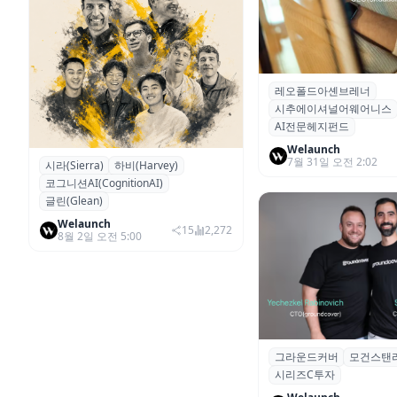
레오폴드아셴브레너
‘439% 대박에서 하루 
시추에이셔널어웨어니스
산’… 월가 흔든 25세 A
AI전문헤지펀드
Welaunch
7월 31일 오전 2:02
시라(Sierra)
하비(Harvey)
기업 운영 방식을 바꾸고 있는...실
코그니션AI(CognitionAI)
리콘벨리에서 주목 받는 AI 에이전
글린(Glean)
트 스타트업?
Welaunch
15
2,272
8월 2일 오전 5:00
그라운드커버
모건스탠
클라우드 모니터링 스
시리즈C투자
운드커버, 1억 달러 시
유치