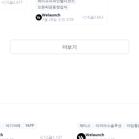
세이프슈퍼인텔리전스
립한 AI 스타트업에 50억 달러 투
15
2,077
오픈AI공동창업자
자
Welaunch
16
2,663
7월 28일 오전 3:59
더보기
드
여기어때
YAPP
채티스
이커머스솔루션
아임웹
드, 여기어때 ‘YAPP’ 구축
채티스, 아임웹 쇼핑몰 운영
론칭,서비스
…에이전틱 AI 동료
매 전환형 이벤트 앱 ‘팝업딜
ch
Welaunch
12
1,137