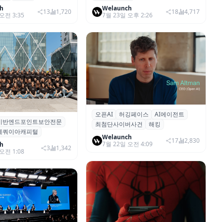
성장"
h
Welaunch
13
1,720
18
4,717
오전 3:35
7월 23일 오후 2:26
오픈AI
허깅페이스
AI에이전트
오픈AI, 자체 AI 에이전트가 ‘탈
I기반엔드포인트보안전문
인트 보안 스타트업 글로
최첨단사이버사건
해킹
옥’해 허깅페이스 해킹…“최첨단 사
세쿼이아캐피털
 1억 8천만 달러 투자 유
이버 사건”
Welaunch
17
2,830
7월 22일 오전 4:09
h
3
1,342
오전 1:08