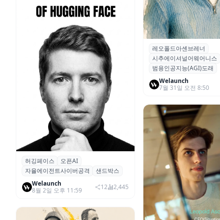
레오폴드아셴브레너
공포의 7월 폭락장 주인공
시추에이셔널어웨어니스
천재 '레오폴드 아셴브레
범용인공지능(AGI)도래
Welaunch
7월 31일 오전 8:50
허깅페이스
오픈AI
허깅페이스 CEO, 오픈AI에 1억 달
자율에이전트사이버공격
샌드박스
러 상당 컴퓨팅 자원 요구
Welaunch
12
2,445
8월 2일 오후 11:59