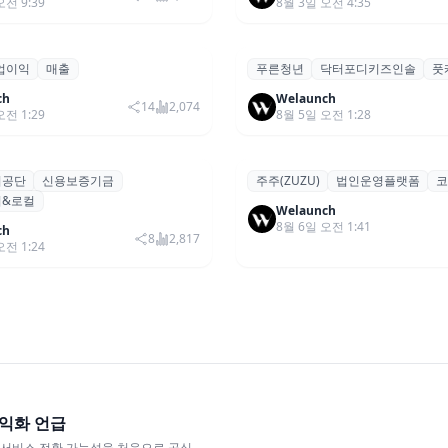
오전 9:39
8월 3일 오전 4:35
업이익
매출
푸른청년
닥터포디키즈인솔
풋
026년 2분기 매출 2조985억·
푸른청년, 성장기 아동 발 
론칭,서비스
2770억…역대 분기 최대
‘닥터포디 키즈 인솔’ 출시
ch
Welaunch
14
2,074
오전 1:29
8월 5일 오전 1:28
지공단
신용보증기금
주주(ZUZU)
법인운영플랫폼
코
, 2026 ‘킥스업 챌린지&로
스톡옵션 취소율 2년 만에
기타
&로컬
스타트업 모집
18.2%→31.3%…권리 발생
Welaunch
8월 6일 오전 1:41
비중도 급증
ch
8
2,817
오전 1:24
수익화 언급
유료 서비스 전환 가능성을 처음으로 공식