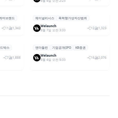
8월 4일 오전 2:23
업 모집
케어브랜드
체이널리시스
폭력형가상자산범죄
건강 위한
체이널리시스 “가상자산 보유자 대상
기타
폭력 범죄 증가…상반기 탈취액 3000
Welaunch
11
1,342
12
1,323
8월 7일 오전 3:33
만 달러 돌파
드박스
앤마들린
기업공개(IPO
KB증권
글로브∙플릭스 운영 뷰티테크 앤마들
기타
 즉시 행사
린, 코스닥 IPO 본격 추진
Welaunch
7
1,888
16
2,076
8월 4일 오전 9:33