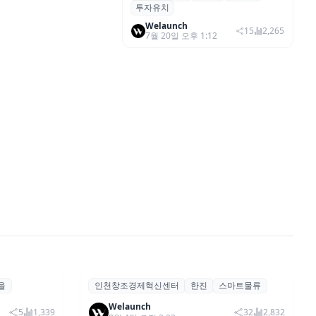
투자유치
트업 CuspAI에 4억 5천만 달러 투
자
Welaunch
15
2,265
7월 20일 오후 1:12
을
인천창조경제혁신센터
한진
스마트물류
자 위한 구
인천혁신센터·한진, 물류 혁신 위한
모집,지원
’ 출시
‘2026 오픈웨이브 with 한진’ 참여기
Welaunch
5
1,339
32
2,832