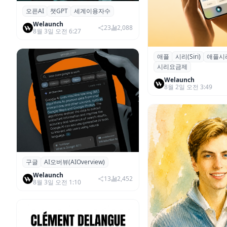
오픈AI
챗GPT
세계이용자수
오픈AI 챗GPT, 출시 3년 8개월 만
에 활성 이용자 10억 명 돌파
Welaunch
23
2,088
8월 3일 오전 6:27
​애플
시리(Siri)
애플시
애플, AI 시리 '사용량
시리요금제
예고…팀 쿡, AI 수익화
Welaunch
8월 2일 오전 3:49
구글
AI오버뷰(AIOverview)
구글 AI Overview, 미국 검색 비율
43% 상승…1년 만에 15% 급증
Welaunch
13
2,452
8월 3일 오전 1:10